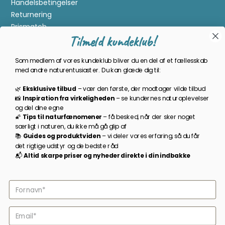
Handelsbetingelser
Returnering
Prismatch
Tilmeld kundeklub!
Cookies
Gavekort
Som medlem af vores kundeklub bliver du en del af et fællesskab
Om Kikkertland
med andre naturentusiaster. Du kan glæde dig til:
🌿
Eksklusive tilbud
–
vær den første, der modtager vilde tilbud
Bliv en del af kundeklubben
📸
Inspiration
fra
virkeligheden
–
se
kundernes
naturoplevelser
og
del
dine
egne
Som medlem bliver du opdateret på nyheder, månedens
🌠
Tips
til
naturfænomener
–
få
besked,
når
der
sker
noget
prisbasker, spændende kampagner og meget mere!
særligt
i
naturen,
du
ikke
må
gå
glip
af
📚
Guides
og
produktviden
–
vi
deler
vores
erfaring,
så
du
får
TILMELD NYHEDSBREV
det
rigtige
udstyr
og
de
bedste
råd
📬
A
ltid s
karpe priser
og
nyheder
direkte
i
din
indbakke
Følg os på facebook
2026 © Kikkertland.