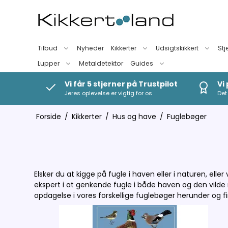
Tilbud
Nyheder
Kikkerter
Udsigtskikkert
Stj
Lupper
Metaldetektor
Guides
Vi får 5 stjerner på Trustpilot
Vi
Jeres oplevelse er vigtig for os
Det 
Forside
/
Kikkerter
/
Hus og have
/
Fuglebøger
Elsker du at kigge på fugle i haven eller i naturen, e
ekspert i at genkende fugle i både haven og den vilde n
opdagelse i vores forskellige fuglebøger herunder og f