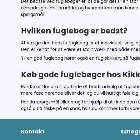
Det bedste ved fuglebøger er, at de gør det til en stor o
almindelige i mit område, og hvordan kan man kende fo
spørgsmål.
Hvilken fuglebog er bedst?
At vælge den bedste fuglebog er et individuelt valg, 
Den er kendt for at være et stort værk med både mege
Til en god fuglebog hører også en fuglekikkert, så fug
Køb gode fuglebøger hos Kik
Hos Kikkertland kan du finde et bredt udvalg af fugleb
mere fascinerende bliver det, og du vil hurtigt føle 
Har du spørgsmål eller brug for hjælp til at finde den r
også altid friske på en snak, hvis du kommer forbi vores
Kontakt
Katego