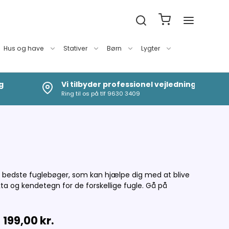
Hus og have
Stativer
Børn
Lygter
g
Vi tilbyder professionel vejledning
Ring til os på tlf 9630 3409
 de bedste fuglebøger, som kan hjælpe dig med at blive
kta og kendetegn for de forskellige fugle. Gå på
199,00 kr.