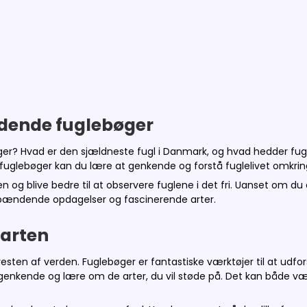
ndende fuglebøger
synger? Hvad er den sjældneste fugl i Danmark, og hvad hedder fugl
fuglebøger kan du lære at genkende og forstå fuglelivet omkring
 og blive bedre til at observere fuglene i det fri. Uanset om du er
 spændende opdagelser og fascinerende arter.
farten
esten af verden. Fuglebøger er fantastiske værktøjer til at udf
enkende og lære om de arter, du vil støde på. Det kan både være