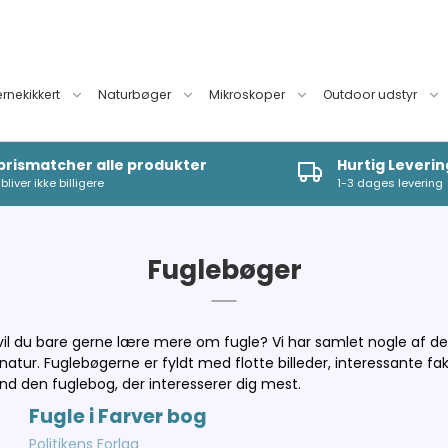
ernekikkert
Naturbøger
Mikroskoper
Outdoor udstyr
 prismatcher alle produkter
Hurtig Leverin
bliver ikke billigere
1-3 dages levering
Fuglebøger
ller vil du bare gerne lære mere om fugle? Vi har samlet nogle af
atur. Fuglebøgerne er fyldt med flotte billeder, interessante fa
ind den fuglebog, der interesserer dig mest.
Fugle i Farver bog
Politikens Forlag