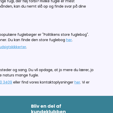
ge fugl, der fløj forbi? Hvilke fugle er mest
hånden, kan du nemt slå op og finde svar på dine
opulære fuglebøger er "Politikens store fuglebog".
oner. Du kan finde den store fuglebog
her
.
udsigtskikkerter
.
steder og sang. Du vil opdage, at jo mere du lærer, jo
ie naturs mange fugle.
0 3409
eller find vores kontaktoplysninger
her
. Vi er
Bliv en del af
kundeklubben