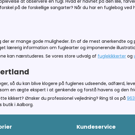
plevelse at observere en fugl. Hvad er navnet på den lille, farveri
rskel på de forskellige sangarter? Når du har en fuglebog ved 
og der er mange gode muligheder. En af de mest anerkendte og p
t lærerig information om fuglearter og imponerende illustrati
lene kan nærstuderes. Se vores store udvalg af
fuglekikkerter
og
kertland
øger, så du kan blive klogere på fuglenes udseende, adfærd, leve
dig som en ægte ekspert i at genkende og forstå havens og den fr
ette kikkert? Ønsker du professionel vejledning? Ring til os på
963
 butik i Aalborg.
rier
Kundeservice