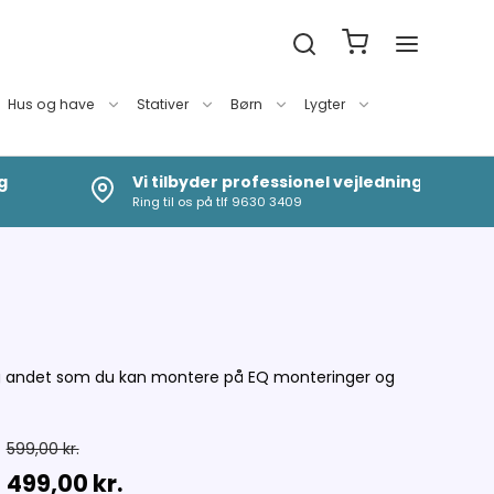
Hus og have
Stativer
Børn
Lygter
g
Vi tilbyder professionel vejledning
Ring til os på tlf 9630 3409
et og andet som du kan montere på EQ monteringer og
599,00 kr.
499,00 kr.