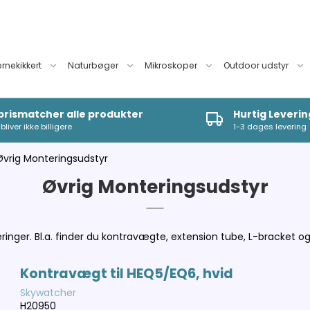
ernekikkert
Naturbøger
Mikroskoper
Outdoor udstyr
 prismatcher alle produkter
Hurtig Leverin
bliver ikke billigere
1-3 dages levering
Øvrig Monteringsudstyr
Øvrig Monteringsudstyr
onteringer. Bl.a. finder du kontravægte, extension tube, L-brack
Kontravægt til HEQ5/EQ6, hvid
Skywatcher
H20950