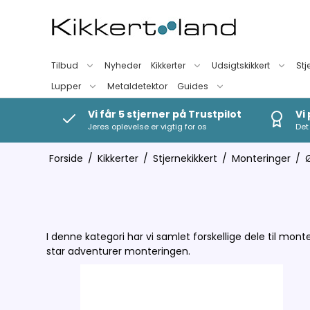
Tilbud
Nyheder
Kikkerter
Udsigtskikkert
Stj
Lupper
Metaldetektor
Guides
Vi får 5 stjerner på Trustpilot
Vi
Jeres oplevelse er vigtig for os
Det 
Forside
/
Kikkerter
/
Stjernekikkert
/
Monteringer
/
I denne kategori har vi samlet forskellige dele til m
star adventurer monteringen.