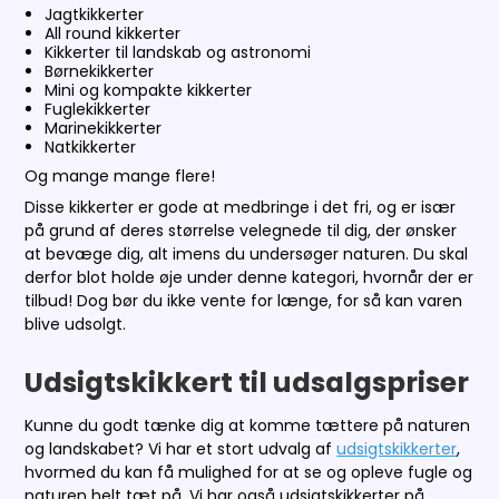
Jagtkikkerter
All round kikkerter
Kikkerter til landskab og astronomi
Børnekikkerter
Mini og kompakte kikkerter
Fuglekikkerter
Marinekikkerter
Natkikkerter
Og mange mange flere!
Disse kikkerter er gode at medbringe i det fri, og er især
på grund af deres størrelse velegnede til dig, der ønsker
at bevæge dig, alt imens du undersøger naturen. Du skal
derfor blot holde øje under denne kategori, hvornår der er
tilbud! Dog bør du ikke vente for længe, for så kan varen
blive udsolgt.
Udsigtskikkert til udsalgspriser
Kunne du godt tænke dig at komme tættere på naturen
og landskabet? Vi har et stort udvalg af
udsigtskikkerter
,
hvormed du kan få mulighed for at se og opleve fugle og
naturen helt tæt på. Vi har også udsigtskikkerter på