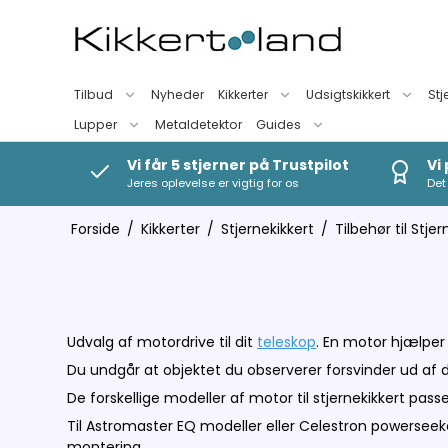
Tilbud
Nyheder
Kikkerter
Udsigtskikkert
Stj
Lupper
Metaldetektor
Guides
Vi får 5 stjerner på Trustpilot
Vi
Jeres oplevelse er vigtig for os
Det 
Forside
/
Kikkerter
/
Stjernekikkert
/
Tilbehør til Stjer
Udvalg af motordrive til dit
teleskop
. En motor hjælper 
Du undgår at objektet du observerer forsvinder ud af 
De forskellige modeller af motor til stjernekikkert pas
Til Astromaster EQ modeller eller Celestron powersee
montering.