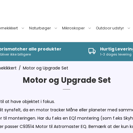
ernekikkert
Naturbøger
Mikroskoper
Outdoor udstyr
 prismatcher alle produkter
Hurtig Leverin
bliver ikke billigere
1-3 dages levering
nekikkert
/
Motor og Upgrade Set
Motor og Upgrade Set
til at have objektet i fokus.
dit synsfelt, da en motor tracker Måne eller planeter med samm
ser til monteringen. Har du f.eks en EQ1 montering (som f.eks Skyh
ker passer C93514 Motor til Astromaster EQ. Bemærk at der kun