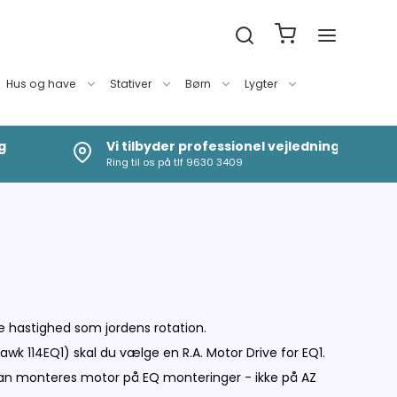
Hus og have
Stativer
Børn
Lygter
g
Vi tilbyder professionel vejledning
Ring til os på tlf 9630 3409
e hastighed som jordens rotation.
awk 114EQ1) skal du vælge en R.A. Motor Drive for EQ1.
 kan monteres motor på EQ monteringer - ikke på AZ