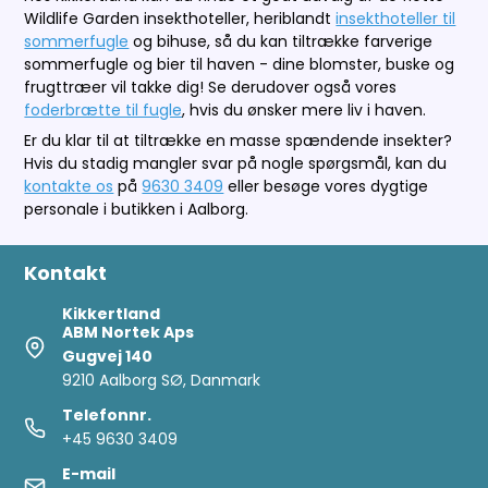
Wildlife Garden insekthoteller, heriblandt
insekthoteller til
sommerfugle
og bihuse, så du kan tiltrække farverige
sommerfugle og bier til haven - dine blomster, buske og
frugttræer vil takke dig! Se derudover også vores
foderbrætte til fugle
, hvis du ønsker mere liv i haven.
Er du klar til at tiltrække en masse spændende insekter?
Hvis du stadig mangler svar på nogle spørgsmål, kan du
kontakte os
på
9630 3409
eller besøge vores dygtige
personale i butikken i Aalborg.
Kontakt
Kikkertland
ABM Nortek Aps
Gugvej 140
9210 Aalborg SØ, Danmark
Telefonnr.
+45 9630 3409
E-mail