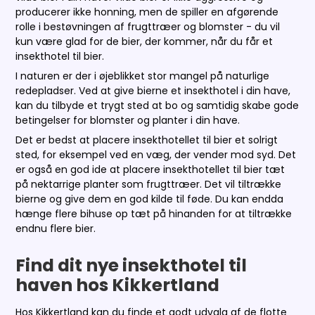
producerer ikke honning, men de spiller en afgørende
rolle i bestøvningen af frugttræer og blomster - du vil
kun være glad for de bier, der kommer, når du får et
insekthotel til bier.
I naturen er der i øjeblikket stor mangel på naturlige
redepladser. Ved at give bierne et insekthotel i din have,
kan du tilbyde et trygt sted at bo og samtidig skabe gode
betingelser for blomster og planter i din have.
Det er bedst at placere insekthotellet til bier et solrigt
sted, for eksempel ved en væg, der vender mod syd. Det
er også en god ide at placere insekthotellet til bier tæt
på nektarrige planter som frugttræer. Det vil tiltrække
bierne og give dem en god kilde til føde. Du kan endda
hænge flere bihuse op tæt på hinanden for at tiltrække
endnu flere bier.
Find dit nye insekthotel til
haven hos Kikkertland
Hos Kikkertland kan du finde et godt udvalg af de flotte