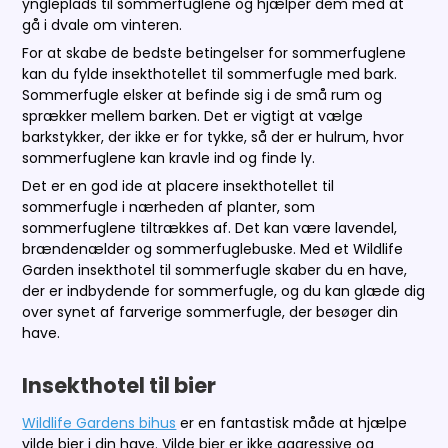
yngleplads til sommerfuglene og hjælper dem med at
gå i dvale om vinteren.
For at skabe de bedste betingelser for sommerfuglene
kan du fylde insekthotellet til sommerfugle med bark.
Sommerfugle elsker at befinde sig i de små rum og
sprækker mellem barken. Det er vigtigt at vælge
barkstykker, der ikke er for tykke, så der er hulrum, hvor
sommerfuglene kan kravle ind og finde ly.
Det er en god ide at placere insekthotellet til
sommerfugle i nærheden af planter, som
sommerfuglene tiltrækkes af. Det kan være lavendel,
brændenælder og sommerfuglebuske. Med et Wildlife
Garden insekthotel til sommerfugle skaber du en have,
der er indbydende for sommerfugle, og du kan glæde dig
over synet af farverige sommerfugle, der besøger din
have.
Insekthotel til bier
Wildlife Gardens bihus
er en fantastisk måde at hjælpe
vilde bier i din have. Vilde bier er ikke aggressive og