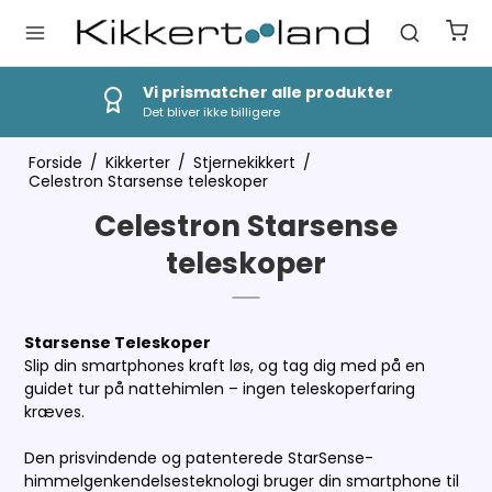
Hurtig Levering
1-3 dages levering
Forside
/
Kikkerter
/
Stjernekikkert
/
Celestron Starsense teleskoper
Celestron Starsense
teleskoper
Starsense Teleskoper
Slip din smartphones kraft løs, og tag dig med på en
guidet tur på nattehimlen – ingen teleskoperfaring
kræves.
Den prisvindende og patenterede StarSense-
himmelgenkendelsesteknologi bruger din smartphone til