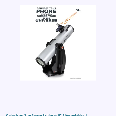
Celestron StarSense Explorer 8" Stjernekikkert