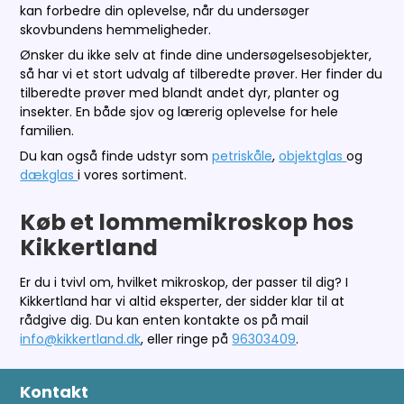
kan forbedre din oplevelse, når du undersøger
skovbundens hemmeligheder.
Ønsker du ikke selv at finde dine undersøgelsesobjekter,
så har vi et stort udvalg af tilberedte prøver. Her finder du
tilberedte prøver med blandt andet dyr, planter og
insekter. En både sjov og lærerig oplevelse for hele
familien.
Du kan også finde udstyr som
petriskåle
,
objektglas
og
dækglas
i vores sortiment.
Køb et lommemikroskop hos
Kikkertland
Er du i tvivl om, hvilket mikroskop, der passer til dig? I
Kikkertland har vi altid eksperter, der sidder klar til at
rådgive dig. Du kan enten kontakte os på mail
info@kikkertland.dk
,
eller
ringe på
96303409
.
Kontakt