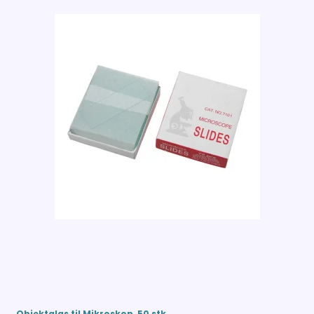
Objektglas til Mikroskop, 50 stk