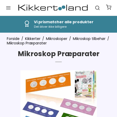
Vi prismatcher alle produkter
Det bliver ikke billigere
Forside
/
Kikkerter
/
Mikroskoper
/
Mikroskop tilbehør
/
Mikroskop Præparater
Mikroskop Præparater