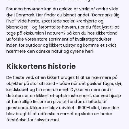
Foruden havørnen kan du opleve et væld af andre vilde
dyr i Danmark. Her finder du blandt andet “Danmarks Big
Five”: vilde heste, spættede sæler, kronhjorte og
bisonokser - og føromtalte havørn. Har du fået lyst til at
tage på ekskursion i naturen? Så kan du hos Kikkertland
udforske vores store sortiment af kvalitetsprodukter
inden for outdoor og kikkert udstyr og komme et skridt
nærmere den danske natur og dyrene heri.
Kikkertens historie
De fleste ved, at en kikkert bruges til at se nærmere på
objekter på stor afstand - både når det gælder fugle, dyr,
landskabet og himmelrummet. Dykker vi mere ned i
detaljen, er en kikkert et optisk instrument, der ved hjælp
af forskellige linser kan give et forstørret billede af
genstande. Kikkerten blev udviklet i 1600-tallet, hvor den
blev brugt til at udforske rummet og skabe en bedre
forståelse for solsystemet.