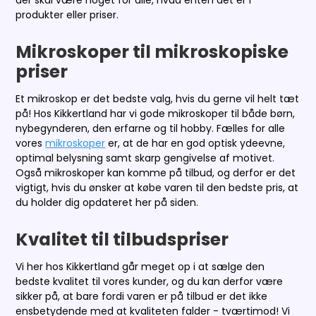
der skal være noget for alle, hvad enten det er i
produkter eller priser.
Mikroskoper til mikroskopiske
priser
Et mikroskop er det bedste valg, hvis du gerne vil helt tæt
på! Hos Kikkertland har vi gode mikroskoper til både børn,
nybegynderen, den erfarne og til hobby. Fælles for alle
vores
mikroskoper
er, at de har en god optisk ydeevne,
optimal belysning samt skarp gengivelse af motivet.
Også mikroskoper kan komme på tilbud, og derfor er det
vigtigt, hvis du ønsker at købe varen til den bedste pris, at
du holder dig opdateret her på siden.
Kvalitet til tilbudspriser
Vi her hos Kikkertland går meget op i at sælge den
bedste kvalitet til vores kunder, og du kan derfor være
sikker på, at bare fordi varen er på tilbud er det ikke
ensbetydende med at kvaliteten falder - tværtimod! Vi