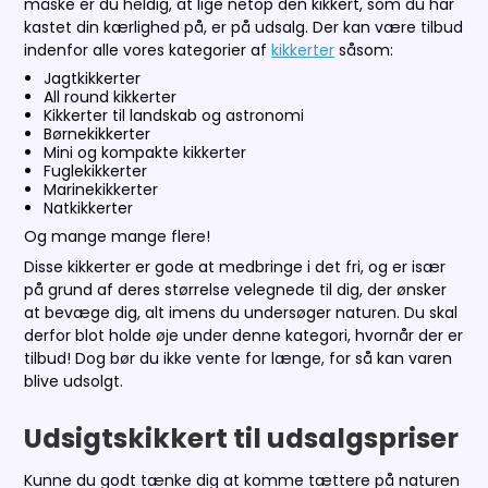
måske er du heldig, at lige netop den kikkert, som du har
kastet din kærlighed på, er på udsalg. Der kan være tilbud
indenfor alle vores kategorier af
kikkerter
såsom:
Jagtkikkerter
All round kikkerter
Kikkerter til landskab og astronomi
Børnekikkerter
Mini og kompakte kikkerter
Fuglekikkerter
Marinekikkerter
Natkikkerter
Og mange mange flere!
Disse kikkerter er gode at medbringe i det fri, og er især
på grund af deres størrelse velegnede til dig, der ønsker
at bevæge dig, alt imens du undersøger naturen. Du skal
derfor blot holde øje under denne kategori, hvornår der er
tilbud! Dog bør du ikke vente for længe, for så kan varen
blive udsolgt.
Udsigtskikkert til udsalgspriser
Kunne du godt tænke dig at komme tættere på naturen