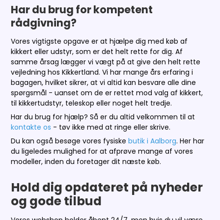
Har du brug for kompetent
rådgivning?
Vores vigtigste opgave er at hjælpe dig med køb af
kikkert eller udstyr, som er det helt rette for dig. Af
samme årsag lægger vi vægt på at give den helt rette
vejledning hos Kikkertland. Vi har mange års erfaring i
bagagen, hvilket sikrer, at vi altid kan besvare alle dine
spørgsmål - uanset om de er rettet mod valg af kikkert,
til kikkertudstyr, teleskop eller noget helt tredje.
Har du brug for hjælp? Så er du altid velkommen til at
kontakte os
- tøv ikke med at ringe eller skrive.
Du kan også besøge vores fysiske
butik i Aalborg
. Her har
du ligeledes mulighed for at afprøve mange af vores
modeller, inden du foretager dit næste køb.
Hold dig opdateret på nyheder
og gode tilbud
Vores webshop holder åbent 24/7, men hvis du vil være