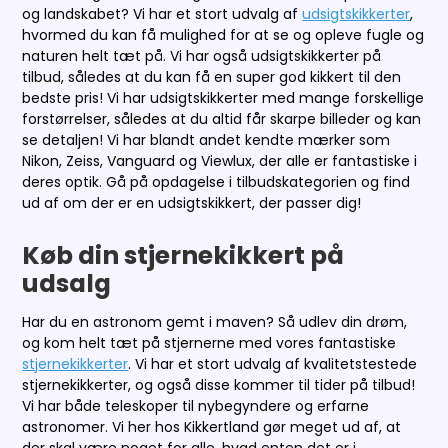
og landskabet? Vi har et stort udvalg af
udsigtskikkerter
,
hvormed du kan få mulighed for at se og opleve fugle og
naturen helt tæt på. Vi har også udsigtskikkerter på
tilbud, således at du kan få en super god kikkert til den
bedste pris! Vi har udsigtskikkerter med mange forskellige
forstørrelser, således at du altid får skarpe billeder og kan
se detaljen! Vi har blandt andet kendte mærker som
Nikon, Zeiss, Vanguard og Viewlux, der alle er fantastiske i
deres optik. Gå på opdagelse i tilbudskategorien og find
ud af om der er en udsigtskikkert, der passer dig!
Køb din stjernekikkert på
udsalg
Har du en astronom gemt i maven? Så udlev din drøm,
og kom helt tæt på stjernerne med vores fantastiske
stjernekikkerter
. Vi har et stort udvalg af kvalitetstestede
stjernekikkerter, og også disse kommer til tider på tilbud!
Vi har både teleskoper til nybegyndere og erfarne
astronomer. Vi her hos Kikkertland gør meget ud af, at