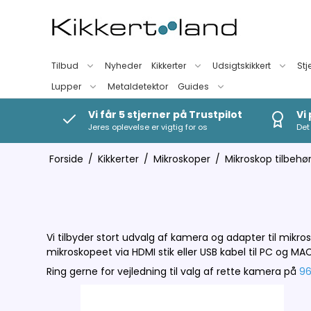
Tilbud
Nyheder
Kikkerter
Udsigtskikkert
Stj
Lupper
Metaldetektor
Guides
Vi får 5 stjerner på Trustpilot
Vi
Jeres oplevelse er vigtig for os
Det 
Forside
/
Kikkerter
/
Mikroskoper
/
Mikroskop tilbehø
Vi tilbyder stort udvalg af kamera og adapter til mikr
mikroskopeet via HDMI stik eller USB kabel til PC og MAC
Ring gerne for vejledning til valg af rette kamera på
9