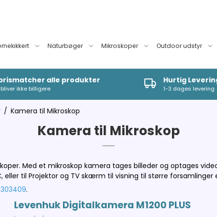
ernekikkert
Naturbøger
Mikroskoper
Outdoor udstyr
 prismatcher alle produkter
Hurtig Leverin
bliver ikke billigere
1-3 dages levering
r
/
Kamera til Mikroskop
Kamera til Mikroskop
oskoper. Med et mikroskop kamera tages billeder og optages video
, eller
til
Projektor og TV skærm til visning til større forsamlinger 
6303409
.
Levenhuk Digitalkamera M1200 PLUS