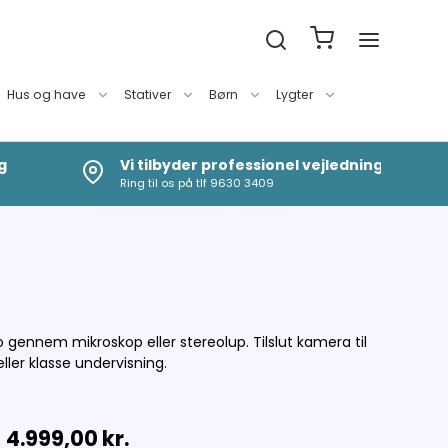
Hus og have
Stativer
Børn
Lygter
g
Vi tilbyder professionel vejledning
Ring til os på tlf 9630 3409
 gennem mikroskop eller stereolup. Tilslut kamera til
eller klasse undervisning.
4.999,00 kr.