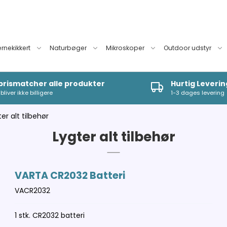
ernekikkert
Naturbøger
Mikroskoper
Outdoor udstyr
 prismatcher alle produkter
Hurtig Leverin
bliver ikke billigere
1-3 dages levering
er alt tilbehør
Lygter alt tilbehør
VARTA CR2032 Batteri
VACR2032
1 stk. CR2032 batteri