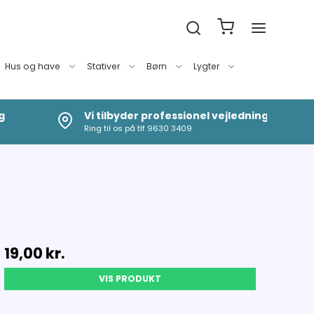
Hus og have
Stativer
Børn
Lygter
g
Vi tilbyder professionel vejledning
Ring til os på tlf 9630 3409
19,00 kr.
VIS PRODUKT