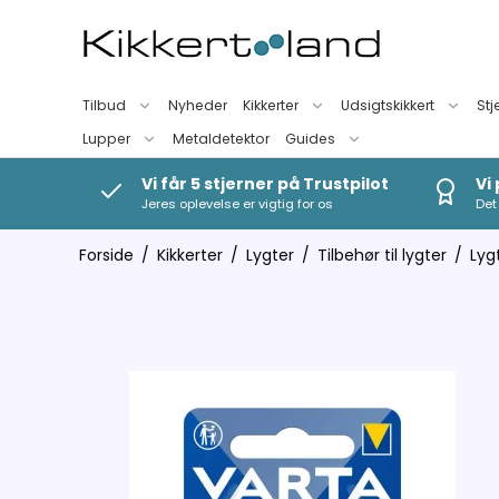
Tilbud
Nyheder
Kikkerter
Udsigtskikkert
Stj
Lupper
Metaldetektor
Guides
Vi får 5 stjerner på Trustpilot
Vi
Jeres oplevelse er vigtig for os
Det 
Forside
/
Kikkerter
/
Lygter
/
Tilbehør til lygter
/
Lygt