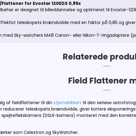
/Flattener for Evostar 120EDX 0,85x
tilbehør er designet til billeddannelse og optimeret til Evostar-
ffektivt teleskopets brændvidde med en faktor på 0,85 og giver 
med Sky-watchers M48 Canon- eller Nikon-T-ringadaptere (pr
Relaterede produ
Field Flattener
g af fieldflattener til din
stjernekikkert
til den seriøse astrofotog
 reducerer teleskopets brændvidde, giver kortere eksponeringsti
r spejlreflekskamera (DSLR-kamera) monteret med den korrekte 
mærker som Celestron og SkyWatcher.