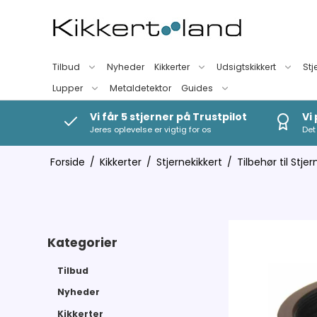
Tilbud
Nyheder
Kikkerter
Udsigtskikkert
Stj
Lupper
Metaldetektor
Guides
Vi får 5 stjerner på Trustpilot
Vi
Jeres oplevelse er vigtig for os
Det 
Forside
/
Kikkerter
/
Stjernekikkert
/
Tilbehør til Stjer
Kategorier
Tilbud
Nyheder
Kikkerter