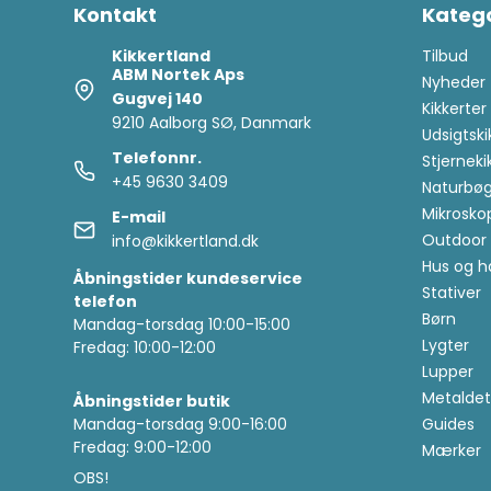
Kontakt
Katego
Kikkertland
Tilbud
ABM Nortek Aps
Nyheder
Gugvej 140
Kikkerter
9210 Aalborg SØ, Danmark
Udsigtski
Telefonnr.
Stjerneki
+45 9630 3409
Naturbøg
Mikrosko
E-mail
Outdoor 
info@kikkertland.dk
Hus og h
Åbningstider kundeservice
Stativer
telefon
Børn
Mandag-torsdag 10:00-15:00
Lygter
Fredag: 10:00-12:00
Lupper
Metaldet
Åbningstider butik
Mandag-torsdag 9:00-16:00
Guides
Fredag: 9:00-12:00
Mærker
OBS!