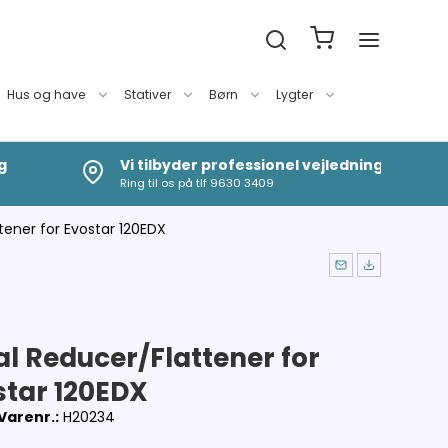
Hus og have
Stativer
Børn
Lygter
g
Vi tilbyder professionel vejledning
Ring til os på tlf 9630 3409
tener for Evostar 120EDX
l Reducer/Flattener for
star 120EDX
Varenr.:
H20234