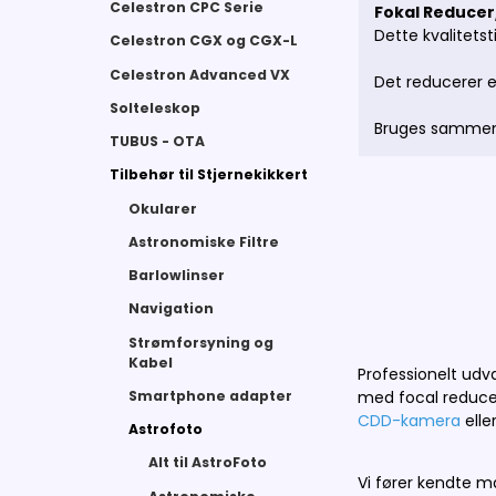
Celestron CPC Serie
Fokal Reducer
Dette kvalitets
Celestron CGX og CGX-L
Celestron Advanced VX
Det reducerer e
Solteleskop
Bruges sammen 
TUBUS - OTA
Tilbehør til Stjernekikkert
Okularer
Astronomiske Filtre
Barlowlinser
Navigation
Strømforsyning og
Kabel
Professionelt udval
Smartphone adapter
med focal reducer
CDD-kamera
elle
Astrofoto
Alt til AstroFoto
Vi fører kendte 