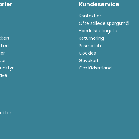
rier
Kundeservice
Kontakt os
Ofte stillede spørgsmål
Handelsbetingelser
kkert
Returnering
kkert
Prismatch
er
Cookies
per
Gavekort
udstyr
Om Kikkertland
ave
ektor