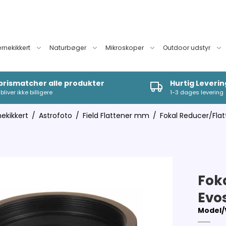
ernekikkert
Naturbøger
Mikroskoper
Outdoor udstyr
 prismatcher alle produkter
Hurtig Leverin
bliver ikke billigere
1-3 dages levering
nekikkert
/
Astrofoto
/
Field Flattener mm
/
Fokal Reducer/Flat
Foka
Evo
Model/