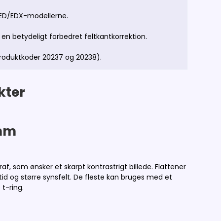
120ED/EDX-modellerne.
en betydeligt forbedret feltkantkorrektion.
oduktkoder 20237 og 20238).
kter
 mm
raf, som ønsker et skarpt kontrastrigt billede. Flattener
d og større synsfelt. De fleste kan bruges med et
t-ring.