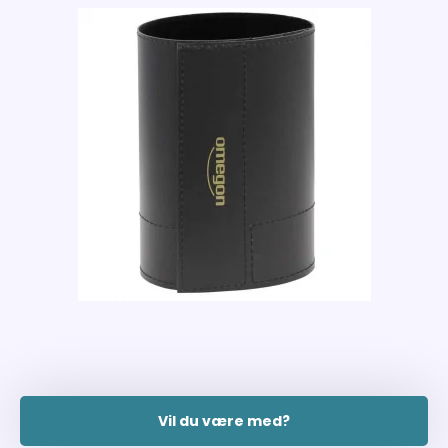
Tilmeld kundeklub!
Som medlem af vores kundeklub bliver du en del af et fællesskab
med andre naturentusiaster. Du kan glæde dig til:
🌿
Eksklusive tilbud
–
vær den første, der modtager vilde tilbud
📸
Inspiration
fra
virkeligheden
–
se
kundernes
naturoplevelser
og
del
dine
egne
🌠
Tips
til
naturfænomener
–
få
besked,
når
der
sker
noget
særligt
i
naturen,
du
ikke
må
gå
glip
af
📚
Guides
og
produktviden
–
vi
deler
vores
erfaring,
så
du
får
det
rigtige
udstyr
og
de
bedste
råd
📬
A
ltid s
karpe priser
og
nyheder
direkte
i
din
indbakke
Omegon Dughætte 200-220 mm