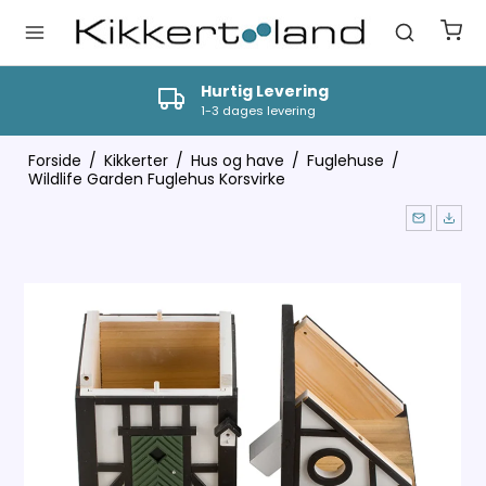
Vi tilbyder professionel vejledning
Ring til os på tlf 9630 3409
Forside
/
Kikkerter
/
Hus og have
/
Fuglehuse
/
Wildlife Garden Fuglehus Korsvirke