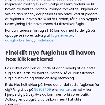
miljøvenlig maling. Du kan vælge mellem fuglehuse til
haven fra Wildlife Garden i mange forskellige udgaver og
vælge den model, der passer til din have. Ved at placere
et fuglehus i haven fra Wildlife Garden, får du en hyggelig
udsmykning i din have, mens du tiltrækker fugle.
Har du interesse for fugle? Så kan du med fordel gå på
opdagelse i vores udvalg af
fuglekikkerter
,
udsigtskikkerter
og
fuglebøger
.
Find dit nye fuglehus til haven
hos Kikkertland
Hos Kikkertland kan du finde et godt udvalg af de flotte
fuglehuse i træ fra Wildlife Garden, så du kan tiltrække
fugle til haven og skabe en livlig stemning.
Er du ikke helt sikker på, hvad der er det rette fuglehus for
dig? Ring til os på
96303409
eller
kontakt
os, så vi kan
hjælpe dig på vej. Hvis du kommer forbi vores butik i
Aalborg, er du også altid velkommen til at stille
spørgsmål.