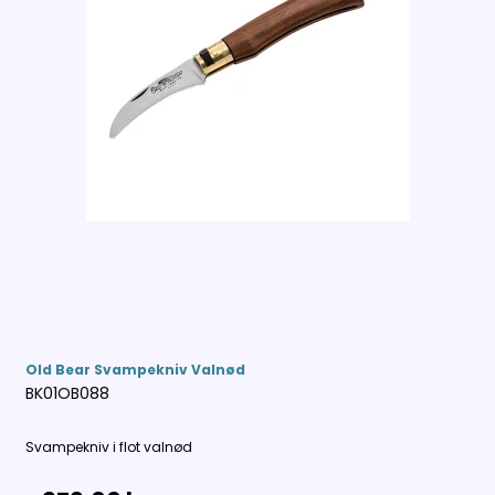
Old Bear Svampekniv Valnød
BK01OB088
Svampekniv i flot valnød