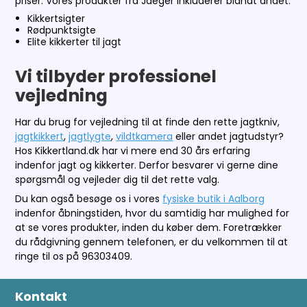
priser. Vores produkter fra Jaeger inkluderer blandt andet:
Kikkertsigter
Rødpunktsigte
Elite kikkerter til jagt
Vi tilbyder professionel
vejledning
Har du brug for vejledning til at finde den rette jagtkniv,
jagtkikkert
,
jagtlygte
,
vildtkamera
eller andet jagtudstyr?
Hos Kikkertland.dk har vi mere end 30 års erfaring
indenfor jagt og kikkerter. Derfor besvarer vi gerne dine
spørgsmål og vejleder dig til det rette valg.
Du kan også besøge os i vores
fysiske butik i Aalborg
indenfor åbningstiden, hvor du samtidig har mulighed for
at se vores produkter, inden du køber dem. Foretrækker
du rådgivning gennem telefonen, er du velkommen til at
ringe til os på 96303409.
Kontakt