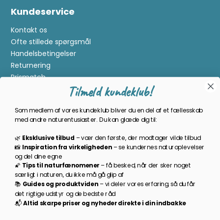
Kundeservice
Kontakt os
Ofte stillede spørgsmål
Handelsbetingelser
Returnering
Prismatch
Tilmeld kundeklub!
Cookies
Gavekort
Som medlem af vores kundeklub bliver du en del af et fællesskab
Om Kikkertland
med andre naturentusiaster. Du kan glæde dig til:
🌿
Eksklusive tilbud
–
vær den første, der modtager vilde tilbud
Bliv en del af kundeklubben
📸
Inspiration
fra
virkeligheden
–
se
kundernes
naturoplevelser
og
del
dine
egne
Som medlem bliver du opdateret på nyheder, månedens
🌠
Tips
til
naturfænomener
–
få
besked,
når
der
sker
noget
prisbasker, spændende kampagner og meget mere!
særligt
i
naturen,
du
ikke
må
gå
glip
af
📚
Guides
og
produktviden
–
vi
deler
vores
erfaring,
så
du
får
TILMELD NYHEDSBREV
det
rigtige
udstyr
og
de
bedste
råd
📬
A
ltid s
karpe priser
og
nyheder
direkte
i
din
indbakke
Følg os på facebook