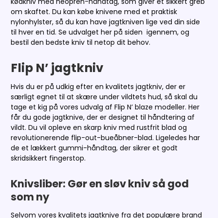
kødkniv med neopren-håndtag, som giver et sikkert greb
om skaftet. Du kan købe knivene med et praktisk
nylonhylster, så du kan have jagtkniven lige ved din side
til hver en tid. Se udvalget her på siden igennem, og
bestil den bedste kniv til netop dit behov.
Flip N’ jagtkniv
Hvis du er på udkig efter en kvalitets jagtkniv, der er
særligt egnet til at skære under vildtets hud, så skal du
tage et kig på vores udvalg af Flip N’ blaze modeller. Her
får du gode jagtknive, der er designet til håndtering af
vildt. Du vil opleve en skarp kniv med rustfrit blad og
revolutionerende flip-out-bueåbner-blad. Ligeledes har
de et lækkert gummi-håndtag, der sikrer et godt
skridsikkert fingerstop.
Knivsliber: Gør en sløv kniv så god
som ny
Selvom vores kvalitets jagtknive fra det populære brand