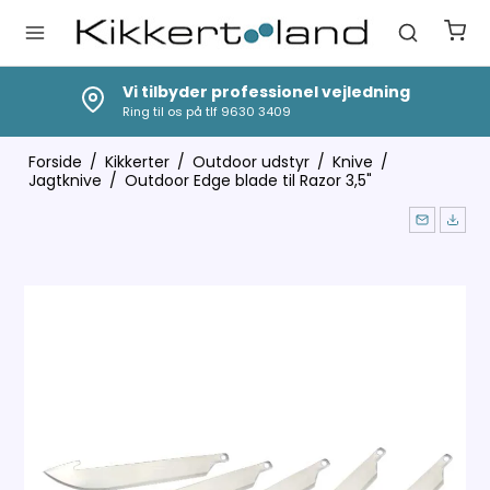
Vi tilbyder professionel vejledning
Ring til os på tlf 9630 3409
Forside
/
Kikkerter
/
Outdoor udstyr
/
Knive
/
Jagtknive
/
Outdoor Edge blade til Razor 3,5"