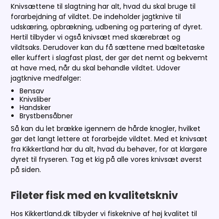
Knivsættene til slagtning har alt, hvad du skal bruge til
forarbejdning af vildtet. De indeholder jagtknive til
udskæring, opbrækning, udbening og partering af dyret.
Hertil tilbyder vi også knivsæt med skærebræt og
vildtsaks. Derudover kan du få sættene med bæltetaske
eller kuffert i slagfast plast, der gør det nemt og bekvemt
at have med, når du skal behandle vildtet. Udover
jagtknive medfølger:
Bensav
Knivsliber
Handsker
Brystbensåbner
Så kan du let brække igennem de hårde knogler, hvilket
gør det langt lettere at forarbejde vildtet. Med et knivsæt
fra Kikkertland har du alt, hvad du behøver, for at klargøre
dyret til fryseren. Tag et kig på alle vores knivsæt øverst
på siden.
Fileter fisk med en kvalitetskniv
Hos Kikkertland.dk tilbyder vi fiskeknive af høj kvalitet til