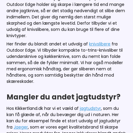
Outdoor Edge holder sig skarpe i længere tid end mange
andre jagtknive, så er det stadig nødvendigt at slibe dem
indimellem. Det giver dig nemlig den størst mulige
skarphed og den længste levetid. Derfor tilbyder vi et
udvalg af knivslibere, som du kan bruge til flere af dine
knivtyper.
Her finder du blandt andet et udvalg af
knivslibere
fra
Outdoor Edge. Vi tilbyder kompakte to-trins-knivsliber til
udendørsknive og køkkenknive, som du nemt kan folde
sammen, så de de fylder minimalt. Vi har også modeller
med ergonomisk håndtag, der gør sliberen nem at
håndtere, og som samtidig beskytter din hånd mod
skæreskader.
Mangler du andet jagtudstyr?
Hos Kikkertland.dk har vi et væld af
jagtudstyr
, som du
kan få glæde af, når du bevæger dig ud i naturen. Her
kan du for eksempel finde et stort udvalg af jagtudstyr
fra
Jaeger
, som er vores eget kvalitetsbrand til skarpe