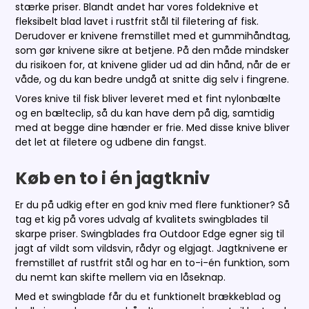
stærke priser. Blandt andet har vores foldeknive et
fleksibelt blad lavet i rustfrit stål til filetering af fisk.
Derudover er knivene fremstillet med et gummihåndtag,
som gør knivene sikre at betjene. På den måde mindsker
du risikoen for, at knivene glider ud ad din hånd, når de er
våde, og du kan bedre undgå at snitte dig selv i fingrene.
Vores knive til fisk bliver leveret med et fint nylonbælte
og en bælteclip, så du kan have dem på dig, samtidig
med at begge dine hænder er frie. Med disse knive bliver
det let at filetere og udbene din fangst.
Køb en to i én jagtkniv
Er du på udkig efter en god kniv med flere funktioner? Så
tag et kig på vores udvalg af kvalitets swingblades til
skarpe priser. Swingblades fra Outdoor Edge egner sig til
jagt af vildt som vildsvin, rådyr og elgjagt. Jagtknivene er
fremstillet af rustfrit stål og har en to-i-én funktion, som
du nemt kan skifte mellem via en låseknap.
Med et swingblade får du et funktionelt brækkeblad og