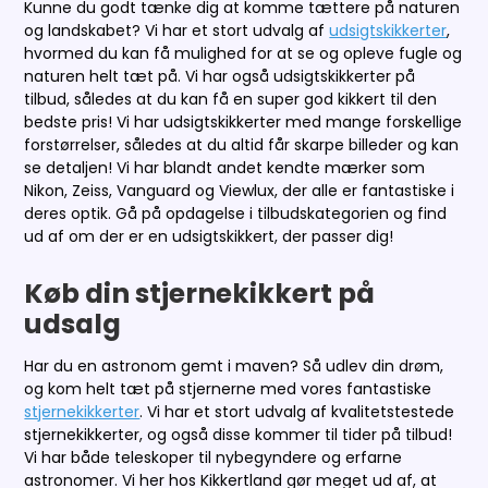
Kunne du godt tænke dig at komme tættere på naturen
og landskabet? Vi har et stort udvalg af
udsigtskikkerter
,
hvormed du kan få mulighed for at se og opleve fugle og
naturen helt tæt på. Vi har også udsigtskikkerter på
tilbud, således at du kan få en super god kikkert til den
bedste pris! Vi har udsigtskikkerter med mange forskellige
forstørrelser, således at du altid får skarpe billeder og kan
se detaljen! Vi har blandt andet kendte mærker som
Nikon, Zeiss, Vanguard og Viewlux, der alle er fantastiske i
deres optik. Gå på opdagelse i tilbudskategorien og find
ud af om der er en udsigtskikkert, der passer dig!
Køb din stjernekikkert på
udsalg
Har du en astronom gemt i maven? Så udlev din drøm,
og kom helt tæt på stjernerne med vores fantastiske
stjernekikkerter
. Vi har et stort udvalg af kvalitetstestede
stjernekikkerter, og også disse kommer til tider på tilbud!
Vi har både teleskoper til nybegyndere og erfarne
astronomer. Vi her hos Kikkertland gør meget ud af, at