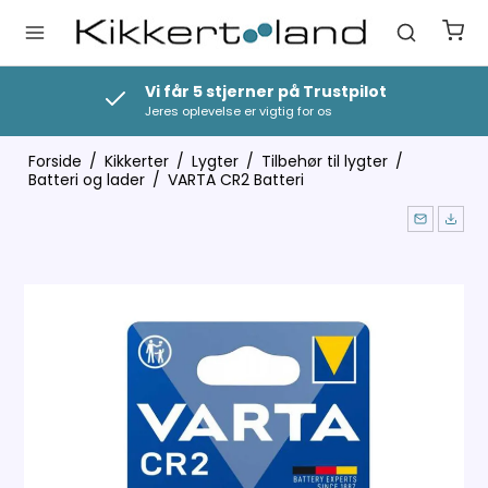
Vi får 5 stjerner på Trustpilot
Jeres oplevelse er vigtig for os
Forside
/
Kikkerter
/
Lygter
/
Tilbehør til lygter
/
Batteri og lader
/
VARTA CR2 Batteri