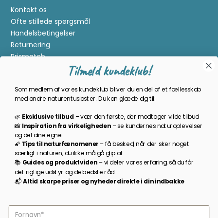
Kontakt os
Ofte stillede spørgsmål
Handelsbetingelser
Returnering
Prismatch
Tilmeld kundeklub!
Cookies
Gavekort
Som medlem af vores kundeklub bliver du en del af et fællesskab
Om Kikkertland
med andre naturentusiaster. Du kan glæde dig til:
🌿
Eksklusive tilbud
–
vær den første, der modtager vilde tilbud
Bliv en del af kundeklubben
📸
Inspiration
fra
virkeligheden
–
se
kundernes
naturoplevelser
og
del
dine
egne
Som medlem bliver du opdateret på nyheder, månedens
🌠
Tips
til
naturfænomener
–
få
besked,
når
der
sker
noget
prisbasker, spændende kampagner og meget mere!
særligt
i
naturen,
du
ikke
må
gå
glip
af
📚
Guides
og
produktviden
–
vi
deler
vores
erfaring,
så
du
får
TILMELD NYHEDSBREV
det
rigtige
udstyr
og
de
bedste
råd
📬
A
ltid s
karpe priser
og
nyheder
direkte
i
din
indbakke
Følg os på facebook