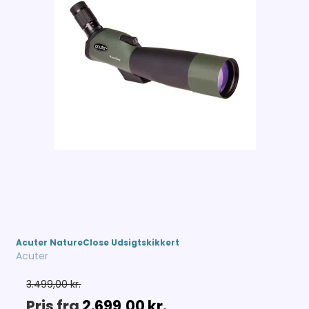
Acuter NatureClose Udsigtskikkert
Acuter
3.499,00 kr.
Pris fra
2.699,00 kr.