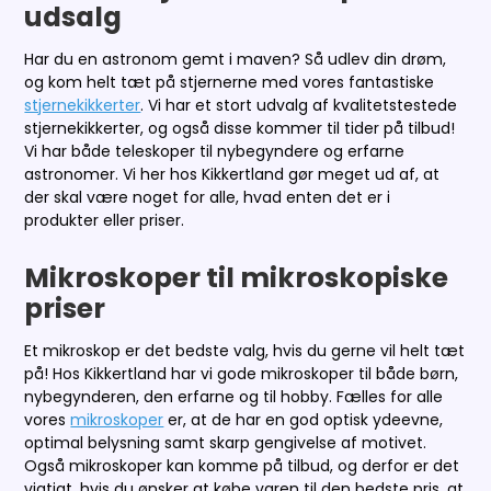
udsalg
Har du en astronom gemt i maven? Så udlev din drøm,
og kom helt tæt på stjernerne med vores fantastiske
stjernekikkerter
. Vi har et stort udvalg af kvalitetstestede
stjernekikkerter, og også disse kommer til tider på tilbud!
Vi har både teleskoper til nybegyndere og erfarne
astronomer. Vi her hos Kikkertland gør meget ud af, at
der skal være noget for alle, hvad enten det er i
produkter eller priser.
Mikroskoper til mikroskopiske
priser
Et mikroskop er det bedste valg, hvis du gerne vil helt tæt
på! Hos Kikkertland har vi gode mikroskoper til både børn,
nybegynderen, den erfarne og til hobby. Fælles for alle
vores
mikroskoper
er, at de har en god optisk ydeevne,
optimal belysning samt skarp gengivelse af motivet.
Også mikroskoper kan komme på tilbud, og derfor er det
vigtigt, hvis du ønsker at købe varen til den bedste pris, at