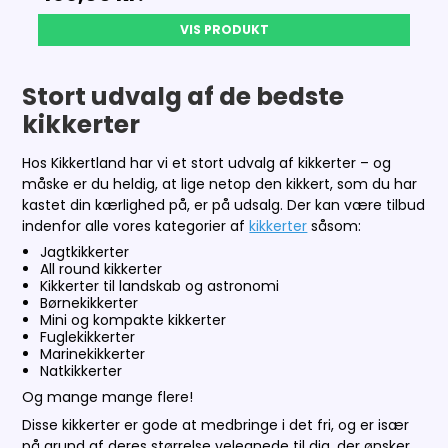
VIS PRODUKT
Stort udvalg af de bedste
kikkerter
Hos Kikkertland har vi et stort udvalg af kikkerter – og
måske er du heldig, at lige netop den kikkert, som du har
kastet din kærlighed på, er på udsalg. Der kan være tilbud
indenfor alle vores kategorier af
kikkerter
såsom:
Jagtkikkerter
All round kikkerter
Kikkerter til landskab og astronomi
Børnekikkerter
Mini og kompakte kikkerter
Fuglekikkerter
Marinekikkerter
Natkikkerter
Og mange mange flere!
Disse kikkerter er gode at medbringe i det fri, og er især
på grund af deres størrelse velegnede til dig, der ønsker