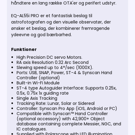
håndtere en lang række OTA'er og perifert udstyr.
EQ-AL55i PRO er et fantastisk beslag til
astrofotografen og den visuelle observatør, der
ønsker et beslag, der kombinerer fremragende
ydeevne og god bærbarhed.
Funktioner
High Precision DC servo Motors.
RA axis Resolution 0.32 Arc Second
Slewing speed up to 4°/sec (1000X).
Ports: USB, SNAP, Power, ST-4 & Synscan Hand
Controller (optional)
Built-in Wi-Fi Module
ST-4 type Autoguider Interface: Supports 0.25x,
0.5x, 0.75x 1x guiding rate
Single Axis Tracking
Tracking Rate: Lunar, Solar or Sidereal
Controller: Synscan Pro App (iOS, Android or PC)
Compatible with Synscan™ Hand Controller
(optional accessory) with 42,900+ Object
database containing complete Messier, NGC, and
IC catalogues.
Supplied with Polarscope with LED illumination