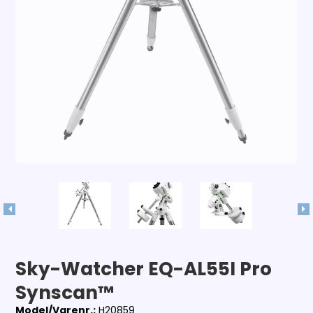
Sky-Watcher EQ-AL55I Pro
Synscan™
Model/Varenr.:
H20859