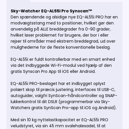
Sky-Watcher EQ-AL55I Pro Synscan™
Den spændende og alsidige nye EQ-AL55i PRO har en
modvægtsstang med to positioner, hvilket gør den
anvendelig på ALLE breddegrader fra 0-90 grader,
hvilket løser problemet for brugere, der bor i eller
rejser til områder med ekstrem breddegrad, ud over
mulighederne for de fleste konventionelle beslag.
EQ-AL55i er fuldt kontrollerbar med en smart enhed
via det indbyggede Wi-Fi-modul ved hjælp af den
gratis Synscan Pro App til iOS eller Android.
EQ-AL55i PRO-beslaget har et indbygget oplyst
polært skop til præcis justering, interfaces til USB-C,
autoguider, valgfri SynScan-håndcontroller og SNAP-
lukkerkontrol til dit DSLR (programmerbar via Sky-
Watchers gratis SynScan Pro-app til iOS og Android).
Med sin 10 kg nyttelastkapacitet er EQ-AL55i PRO
veludstyret, via sin 45 mm svalehalesadel, til at