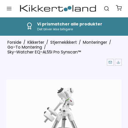
Vi prismatcher alle produkter
Det bliver ikke billigere
Forside
/
Kikkerter
/
Stjernekikkert
/
Monteringer
/
Go-To Montering
/
Sky-Watcher EQ-AL55I Pro Synscan™