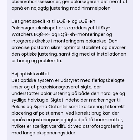
observationssessioner, gør polarsøgeren det nemt at
opnå en nøjagtig justering mod himmelpolen.
Designet specifikt til EQ8-R og EQ8-Rh
Polarsøgerteleskopet er skræddersyet til Sky-
Watchers EQ8-R- og EQ8-Rh-monteringer og
integreres direkte i monteringens polarakse. Den
præcise pasform sikrer optimal stabilitet og bevarer
den optiske justering, samtidig med at installationen
er hurtig og problemfri.
Høj optisk kvalitet
Det optiske system er udstyret med flerlagsbelagte
linser og et præcisionsgraveret sigte, der
understøtter polarjustering på både den nordlige og
sydlige halvkugle. Sigtet indeholder markeringer til
Polaris og Sigma Octantis samt kalibrering til korrekt
placering af polstjernen. Ved korrekt brug kan der
opnås en justeringsnøjagtighed på få bueminutter,
hvilket er særligt værdifuldt ved astrofotografering
med lange eksponeringstider.