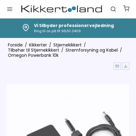
Vi tilbyder professionel vejledning
Vi f
ing til os på tlf 9630 3409
Jeres
Forside
/
Kikkerter
/
Stjernekikkert
/
Tilbehør til Stjernekikkert
/
Strømforsyning og Kabel
/
Omegon Powerbank 10k