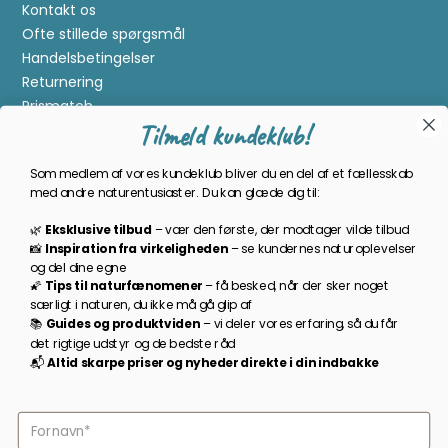
Kontakt os
Ofte stillede spørgsmål
Handelsbetingelser
Returnering
Prismatch
Tilmeld kundeklub!
Cookies
Gavekort
Som medlem af vores kundeklub bliver du en del af et fællesskab
Om Kikkertland
med andre naturentusiaster. Du kan glæde dig til:
🌿
Eksklusive tilbud
–
vær den første, der modtager vilde tilbud
Bliv en del af kundeklubben
📸
Inspiration
fra
virkeligheden
–
se
kundernes
naturoplevelser
og
del
dine
egne
Som medlem bliver du opdateret på nyheder, månedens
🌠
Tips
til
naturfænomener
–
få
besked,
når
der
sker
noget
prisbasker, spændende kampagner og meget mere!
særligt
i
naturen,
du
ikke
må
gå
glip
af
📚
Guides
og
produktviden
–
vi
deler
vores
erfaring,
så
du
får
TILMELD NYHEDSBREV
det
rigtige
udstyr
og
de
bedste
råd
📬
A
ltid s
karpe priser
og
nyheder
direkte
i
din
indbakke
Følg os på facebook