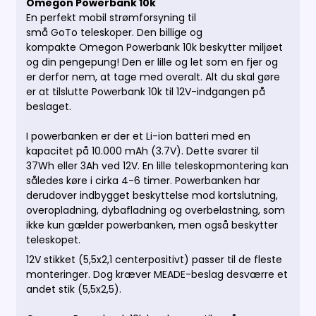
Omegon Powerbank 10k
En perfekt mobil strømforsyning til
små GoTo teleskoper.
Den billige og
kompakte Omegon Powerbank 10k beskytter miljøet
og din pengepung! Den er lille og let som en fjer og
er derfor nem, at tage med overalt. Alt du skal gøre
er at tilslutte Powerbank 10k til 12V-indgangen på
beslaget.
I powerbanken er der et Li-ion batteri med en
kapacitet på 10.000 mAh (
3.7V
). Dette svarer til
37Wh eller 3Ah ved 12V. En lille teleskopmontering kan
således køre i cirka 4-6 timer. Powerbanken har
derudover indbygget beskyttelse mod kortslutning,
overopladning, dybafladning og overbelastning, som
ikke kun gælder powerbanken, men også beskytter
teleskopet.
12V stikket (5,5x2,1 centerpositivt) passer til de fleste
monteringer. Dog kræver MEADE-beslag desværre et
andet stik (5,5x2,5).