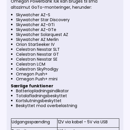
Omegon Powerbank 10k kan bruges til små
altazimut GoTo-monteringer, herunder:
Skywatcher AZ-S
Skywatcher Star Discovery
Skywatcher AZ-GTi
Skywatcher AZ-GTe
Skywatcher Solarquest AZ
Skywatcher AZ Merlin
Orion StarSeeker IV
Celestron Nexstar SLT
Celestron Nexstar GT
Celestron Nexstar SE
Celestron LCM
Celestron SkyProdigy
Omegon Push+
Omegon Push+ mini
Særlige funktioner
Batteriopladningsindikator
Totalafladningsbeskyttet
Kortslutningsbeskyttet
Beskyttet mod overbelastning
Udgangsspænding
12V via kabel - 5V via USB