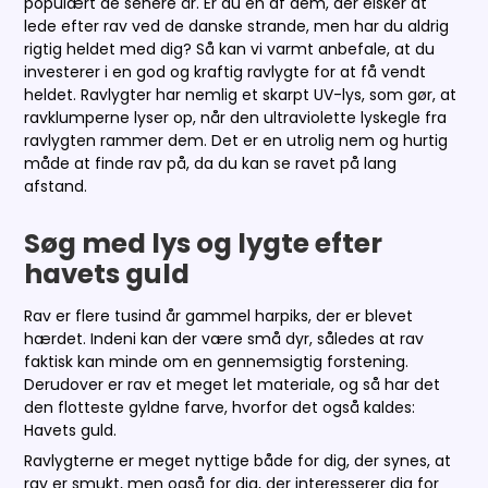
populært de senere år. Er du en af dem, der elsker at
lede efter rav ved de danske strande, men har du aldrig
rigtig heldet med dig? Så kan vi varmt anbefale, at du
investerer i en god og kraftig ravlygte for at få vendt
heldet. Ravlygter har nemlig et skarpt UV-lys, som gør, at
ravklumperne lyser op, når den ultraviolette lyskegle fra
ravlygten rammer dem. Det er en utrolig nem og hurtig
måde at finde rav på, da du kan se ravet på lang
afstand.
Søg med lys og lygte efter
havets guld
Rav er flere tusind år gammel harpiks, der er blevet
hærdet. Indeni kan der være små dyr, således at rav
faktisk kan minde om en gennemsigtig forstening.
Derudover er rav et meget let materiale, og så har det
den flotteste gyldne farve, hvorfor det også kaldes:
Havets guld.
Ravlygterne er meget nyttige både for dig, der synes, at
rav er smukt, men også for dig, der interesserer dig for