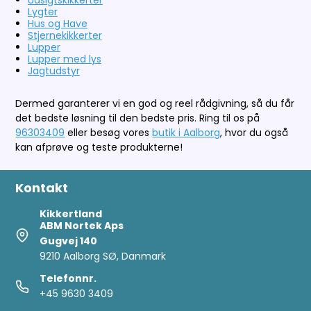
Udsigtskikkerter
Lygter
Hus og Have
Stjernekikkerter
Lupper
Lupper med lys
Jagtudstyr
Dermed garanterer vi en god og reel rådgivning, så du får
det bedste løsning til den bedste pris. Ring til os på
96303409
eller besøg vores
butik i Aalborg
, hvor du også
kan afprøve og teste produkterne!
Kontakt
Kikkertland
ABM Nortek Aps
Gugvej 140
9210 Aalborg SØ, Danmark
Telefonnr.
+45 9630 3409