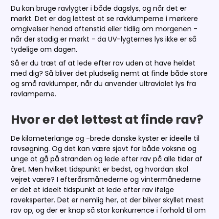
Du kan bruge ravlygter i både dagslys, og når det er
mørkt. Det er dog lettest at se ravklumperne i mørkere
omgivelser henad aftenstid eller tidlig om morgenen -
når der stadig er mørkt - da UV-lygternes lys ikke er så
tydelige om dagen.
Så er du træt af at lede efter rav uden at have heldet
med dig? Så bliver det pludselig nemt at finde både store
og små ravklumper, når du anvender ultraviolet lys fra
ravlamperne.
Hvor er det lettest at finde rav?
De kilometerlange og -brede danske kyster er ideelle til
ravsøgning. Og det kan være sjovt for både voksne og
unge at gå på stranden og lede efter rav på alle tider af
året. Men hvilket tidspunkt er bedst, og hvordan skal
vejret være? I efterårsmånederne og vintermånederne
er det et ideelt tidspunkt at lede efter rav ifølge
raveksperter. Det er nemlig her, at der bliver skyllet mest
rav op, og der er knap så stor konkurrence i forhold til om