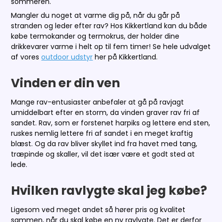
sommeren.
Mangler du noget at varme dig på, når du går på
stranden og leder efter rav? Hos Kikkertland kan du både
købe termokander og termokrus, der holder dine
drikkevarer varme i helt op til fem timer! Se hele udvalget
af vores
outdoor udstyr
her på Kikkertland.
Vinden er din ven
Mange rav-entusiaster anbefaler at gå på ravjagt
umiddelbart efter en storm, da vinden graver rav fri af
sandet. Rav, som er forstenet harpiks og lettere end sten,
ruskes nemlig lettere fri af sandet i en meget kraftig
blæst. Og da rav bliver skyllet ind fra havet med tang,
træpinde og skaller, vil det især være et godt sted at
lede.
Hvilken ravlygte skal jeg købe?
Ligesom ved meget andet så hører pris og kvalitet
sammen, når du skal købe en ny ravlygte. Det er derfor