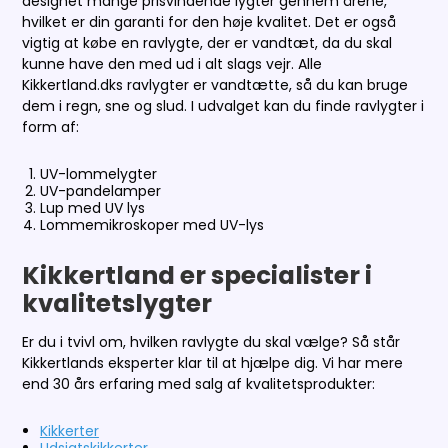
designet mange prisvindende lygter gennem årene,
hvilket er din garanti for den høje kvalitet. Det er også
vigtig at købe en ravlygte, der er vandtæt, da du skal
kunne have den med ud i alt slags vejr. Alle
Kikkertland.dks ravlygter er vandtætte, så du kan bruge
dem i regn, sne og slud. I udvalget kan du finde ravlygter i
form af:
UV-lommelygter
UV-pandelamper
Lup med UV lys
Lommemikroskoper med UV-lys
Kikkertland er specialister i
kvalitetslygter
Er du i tvivl om, hvilken ravlygte du skal vælge? Så står
Kikkertlands eksperter klar til at hjælpe dig. Vi har mere
end 30 års erfaring med salg af kvalitetsprodukter:
Kikkerter