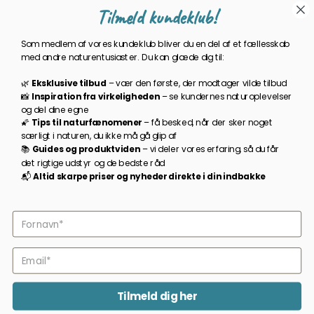
Tilmeld kundeklub!
Cookies
Gavekort
Som medlem af vores kundeklub bliver du en del af et fællesskab
Om Kikkertland
med andre naturentusiaster. Du kan glæde dig til:
🌿
Eksklusive tilbud
–
vær den første, der modtager vilde tilbud
Bliv en del af kundeklubben
📸
Inspiration
fra
virkeligheden
–
se
kundernes
naturoplevelser
og
del
dine
egne
Som medlem bliver du opdateret på nyheder, månedens
🌠
Tips
til
naturfænomener
–
få
besked,
når
der
sker
noget
prisbasker, spændende kampagner og meget mere!
særligt
i
naturen,
du
ikke
må
gå
glip
af
📚
Guides
og
produktviden
–
vi
deler
vores
erfaring,
så
du
får
TILMELD NYHEDSBREV
det
rigtige
udstyr
og
de
bedste
råd
📬
A
ltid s
karpe priser
og
nyheder
direkte
i
din
indbakke
Følg os på facebook
2026 © Kikkertland.
CVR-nummer: 43080725
Tilmeld dig her