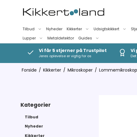
Tilbud
Nyheder
Kikkerter
Udsigtskikkert
Stj
Lupper
Metaldetektor
Guides
Vi får 5 stjerner på Trustpilot
Vi
Jeres oplevelse er vigtig for os
Det 
Forside
/
Kikkerter
/
Mikroskoper
/
Lommemikrosko
Kategorier
Tilbud
Nyheder
Kikkerter