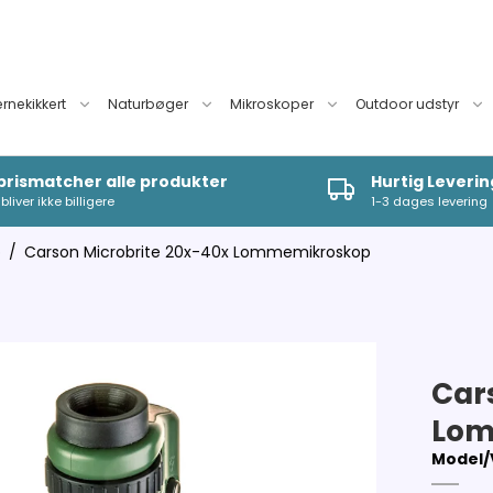
ernekikkert
Naturbøger
Mikroskoper
Outdoor udstyr
 prismatcher alle produkter
Hurtig Leverin
bliver ikke billigere
1-3 dages levering
p
/
Carson Microbrite 20x-40x Lommemikroskop
Car
Lom
Model/