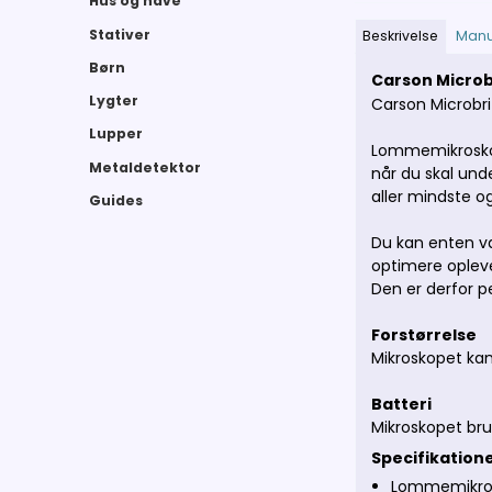
Hus og have
Stativer
Beskrivelse
Manu
Børn
Carson Micro
Lygter
Carson Microbr
Lupper
Lommemikroskope
Metaldetektor
når du skal unde
aller mindste og
Guides
Du kan enten v
optimere opleve
Den er derfor p
Forstørrelse
Mikroskopet kan
Batteri
Mikroskopet bru
Specifikation
Lommemikro