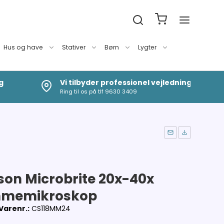
Hus og have
Stativer
Børn
Lygter
g
Vi tilbyder professionel vejledning
Ring til os på tlf 9630 3409
son Microbrite 20x-40x
memikroskop
Varenr.:
CS118MM24