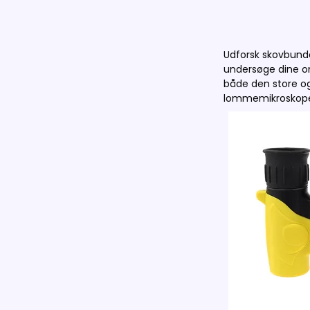
Udforsk skovbunde
undersøge dine om
både den store og 
lommemikroskop