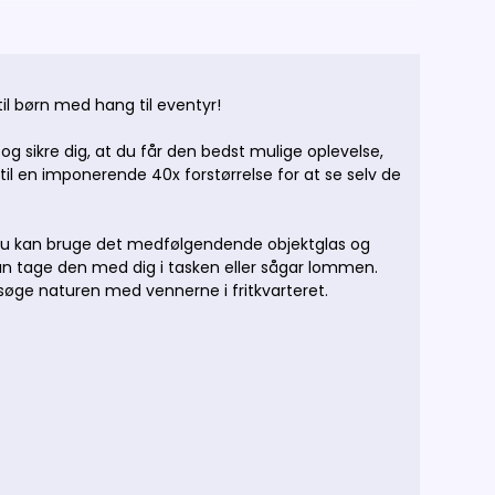
l børn med hang til eventyr!
g sikre dig, at du får den
bedst mulige oplevelse,
 til en imponerende 40x forstørrelse for at se selv de
 du kan bruge det medfølgendende objektglas og
an tage den med dig i tasken eller sågar lommen.
rsøge naturen med vennerne i fritkvarteret.