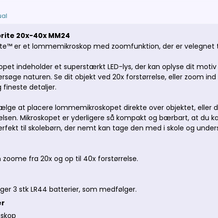
al
brite 20x-40x MM24
ite™ er et lommemikroskop med zoomfunktion, der er velegnet ti
t indeholder et superstærkt LED-lys, der kan oplyse dit motiv o
rsøge naturen. Se dit objekt ved 20x forstørrelse, eller zoom ind
 fineste detaljer.
ælge at placere lommemikroskopet direkte over objektet, eller
lsen. Mikroskopet er yderligere så kompakt og bærbart, at du k
erfekt til skolebørn, der nemt kan tage den med i skole og unde
 zoome fra 20x og op til 40x forstørrelse.
ger 3 stk LR44 batterier, som medfølger.
er
skop