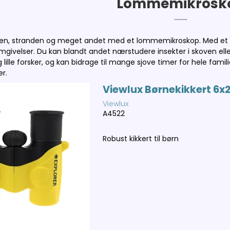
Lommemikrosk
n, stranden og meget andet med et lommemikroskop. Med et mikr
givelser. Du kan blandt andet nærstudere insekter i skoven ell
lille forsker, og kan bidrage til mange sjove timer for hele fami
er.
Viewlux Børnekikkert 6x2
Viewlux
A4522
Robust kikkert til børn