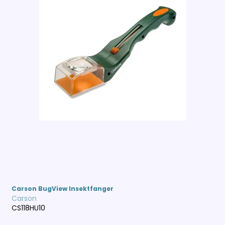
Carson BugView Insektfanger
Carson
CS118HU10