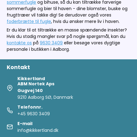
sommerfugle
og bihuse, så du kan tiltrække farverige
sommerfugle og bier til haven - dine blomster, buske og
frugttræer vil takke dig! Se derudover også vores
foderbrætte til fugle
, hvis du ønsker mere liv i haven.
Er du klar til at tiltrække en masse spændende insekter?
Hvis du stadig mangler svar på nogle spørgsmål, kan du
kontakte os
på
9630 3409
eller besøge vores dygtige
personale i butikken i Aalborg.
Kontakt
Kikkertland
ABM Nortek Aps
Gugvej 140
9210 Aalborg SØ, Danmark
Telefonnr.
+45 9630 3409
E-mail
info@kikkertland.dk