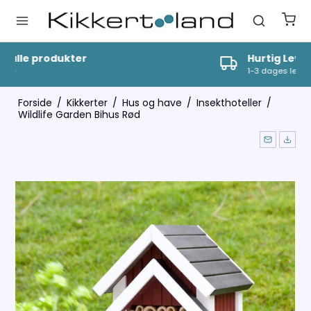
Hurtig Levering
1-3 dages levering
Forside
/
Kikkerter
/
Hus og have
/
Insekthoteller
/
Wildlife Garden Bihus Rød