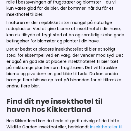
rolle i bestøvningen af frugttræer og blomster - du vil
kun være glad for de bier, der kommer, når du får et
insekthotel til bier.
I naturen er der i øjeblikket stor mangel på naturlige
redepladser. Ved at give bierne et insekthotel i din have,
kan du tilbyde et trygt sted at bo og samtidig skabe gode
betingelser for blomster og planter i din have.
Det er bedst at placere insekthotellet til bier et solrigt
sted, for eksempel ved en væg, der vender mod syd. Det
er også en god ide at placere insekthotellet til bier tæt
på nektarrige planter som frugttræer. Det vil tiltrække
bierne og give dem en god kilde til føde. Du kan endda
hænge flere bihuse op tæt på hinanden for at tiltrække
endnu flere bier.
Find dit nye insekthotel til
haven hos Kikkertland
Hos Kikkertland kan du finde et godt udvalg af de flotte
Wildlife Garden insekthoteller, heriblandt
insekthoteller til