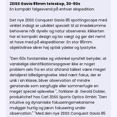
ZEISS Gavia 85mm teleskop, 30-60x
En kompakt følgesvend på enhver ekspedition.
Det nye ZEISS Conquest Gavia 85 spottingscope med
vinklet indsigt er udviklet specielt til at imødekomme
behovene når dyreliv og natur observeres. Kikkerten
har et kompakt design og lav vægt og gør det nemt
at have med på ekspeditioner.
En stor 85mm
objektivlinse sikrer høj optisk ydelse og lysstyrke.
"Den 60x forstørrelse og vidvinkel synsfelt betyder, at
vanskelige identifikationsopgaver ikke er noget
problem selv fra en stor afstand takket være meget
detaljeret billedgengivelse. Med nært fokus, der er
unik i sin klasse, bliver observation af mindre
genstande som sangfugle eller sommerfugle en
meget speciel oplevelse ", forklarer dr. Gerold Dobler,
produktchef hos Carl ZEISS Sports Optics GmbH. "Den
intuitive og dynamiske fokuseringsmekanisme
muliggør hurtig og jævn fokusering under
observation."
"Med den nye ZEISS Conquest Gavia 85