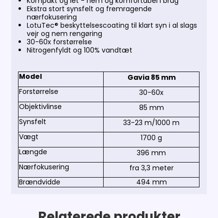
Kompakt og let - nem og komfortabel i brug
Ekstra stort synsfelt og fremragende
nærfokusering
LotuTec® beskyttelsescoating til klart syn i al slags
vejr og nem rengøring
30-60x forstørrelse
Nitrogenfyldt og 100% vandtæt
Model
Gavia 85 mm
Forstørrelse
30-60x
Objektivlinse
85 mm
Synsfelt
33-23 m/1000 m
Vægt
1700 g
Længde
396 mm
Nærfokusering
fra 3,3 meter
Brændvidde
494 mm
Relaterede produkter