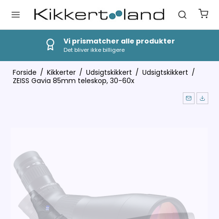
Hurtig Levering
1-3 dages levering
Forside
/
Kikkerter
/
Udsigtskikkert
/
Udsigtskikkert
/
ZEISS Gavia 85mm teleskop, 30-60x