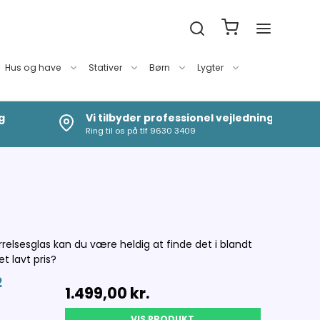
Hus og have
Stativer
Børn
Lygter
g
Vi tilbyder professionel vejledning
Ring til os på tlf 9630 3409
ørrelsesglas kan du være heldig at finde det i blandt
 et lavt pris?
2
1.499,00 kr.
VIS PRODUKT