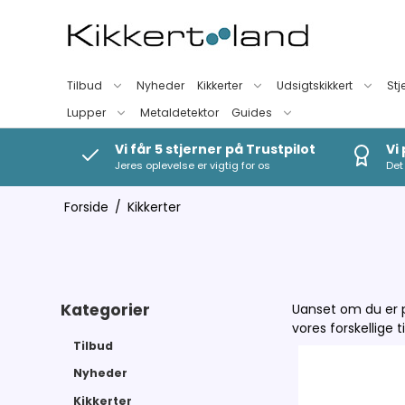
Tilbud
Nyheder
Kikkerter
Udsigtskikkert
Stj
Lupper
Metaldetektor
Guides
Vi får 5 stjerner på Trustpilot
Vi
Jeres oplevelse er vigtig for os
Det 
Forside
/
Kikkerter
Kategorier
Uanset om du er på
vores forskellige t
Tilbud
Nyheder
Kikkerter