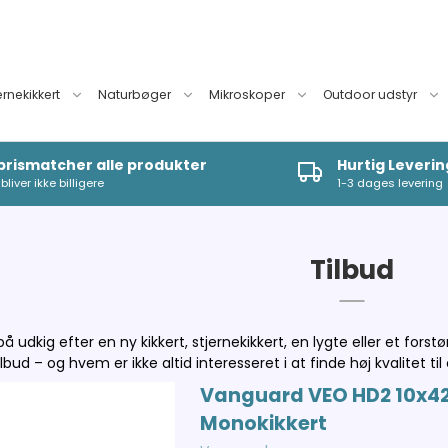
ernekikkert
Naturbøger
Mikroskoper
Outdoor udstyr
 prismatcher alle produkter
Hurtig Leverin
bliver ikke billigere
1-3 dages levering
Tilbud
 udkig efter en ny kikkert, stjernekikkert, en lygte eller et forst
ilbud – og hvem er ikke altid interesseret i at finde høj kvalitet til
Vanguard VEO HD2 10x4
Monokikkert