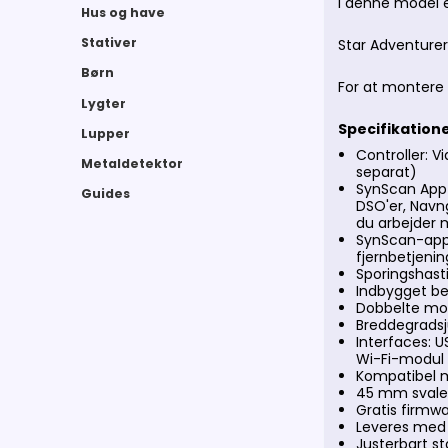
I denne model e
Hus og have
Stativer
Star Adventure
Børn
For at montere
Lygter
Specifikation
Lupper
Controller: V
Metaldetektor
separat)
SynScan App D
Guides
DSO'er, Navng
du arbejder 
SynScan-appe
fjernbetjeni
Sporingshasti
Indbygget be
Dobbelte mod
Breddegradsj
Interfaces: 
Wi-Fi-modul
Kompatibel m
45 mm svale
Gratis firmw
Leveres med 
Justerbart st