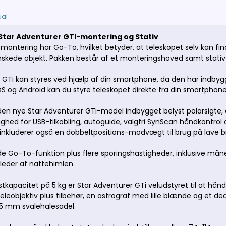
al
tar Adventurer GTi-montering og Stativ
ontering har Go-To, hvilket betyder, at teleskopet selv kan find
ønskede objekt. Pakken består af et monteringshoved samt stat
 GTi kan styres ved hjælp af din smartphone, da den har indbyg
iOS og Android kan du styre teleskopet direkte fra din smartphon
en nye Star Adventurer GTi-model indbygget belyst polarsigte, 
ighed for USB-tilkobling, autoguide, valgfri SynScan håndkontrol 
 inkluderer også en dobbeltpositions-modvægt til brug på lave 
de Go-To-funktion plus flere sporingshastigheder, inklusive måne,
leder af nattehimlen.
stkapacitet på 5 kg er Star Adventurer GTi veludstyret til at hån
 teleobjektiv plus tilbehør, en astrograf med lille blænde og et d
45 mm svalehalesadel.