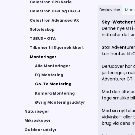
Celestron CPC Serie
Beskrivelse
Manu
Celestron CGX og CGX-L
Celestron Advanced VX
Sky-Watcher S
Denne nye GTi-m
Solteleskop
indtaster det 
TUBUS - OTA
Star Adventurer
Tilbehør til Stjernekikkert
kan hentes til 
Monteringer
Alle Monteringer
Derudover har d
justeringer, mul
EQ Montering
Adventurer GTi
Go-To Montering
Med den tilføje
Kamera Montering
tage smukke bil
Øvrig Monteringsudstyr
Med sin nyttela
Naturbøger
vidvinkel- eller
Mikroskoper
brug via dens 
Outdoor udstyr