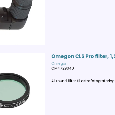
Omegon CLS Pro filter, 1,2
Omegon
OM4729040
All round filter til astrofotografering