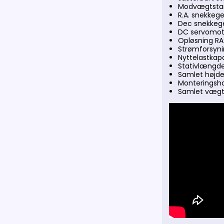
Modvægtstan
R.A. snekkeg
Dec snekkege
DC servomot
Opløsning RA
Strømforsynin
Nyttelastkapa
Stativlængde
Samlet højde
Monteringsh
Samlet vægt 