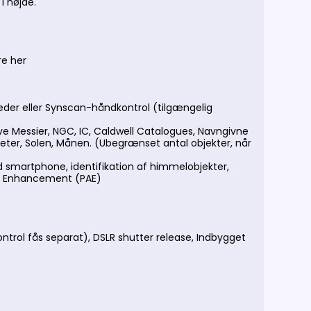
i højde.
e her
heder eller Synscan-håndkontrol (tilgængelig
ive Messier, NGC, IC, Caldwell Catalogues, Navngivne
aneter, Solen, Månen. (Ubegrænset antal objekter, når
 smartphone, identifikation af himmelobjekter,
acy Enhancement (PAE)
trol fås separat), DSLR shutter release, Indbygget