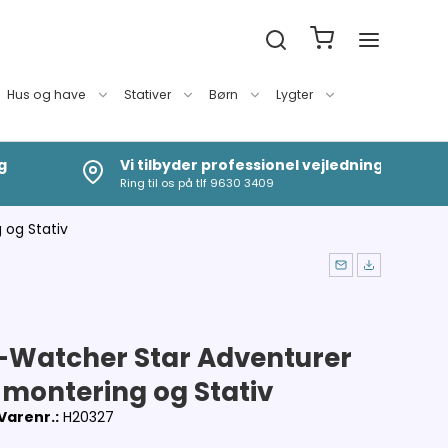
Hus og have
Stativer
Børn
Lygter
g
Vi tilbyder professionel vejledning
Ring til os på tlf 9630 3409
 og Stativ
-Watcher Star Adventurer
-montering og Stativ
Varenr.:
H20327