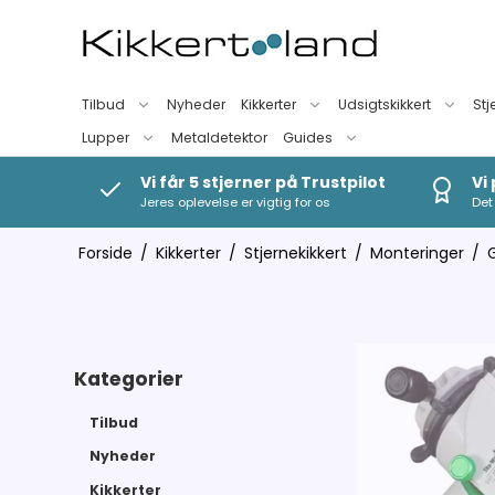
Tilbud
Nyheder
Kikkerter
Udsigtskikkert
Stj
Lupper
Metaldetektor
Guides
Vi får 5 stjerner på Trustpilot
Vi
Jeres oplevelse er vigtig for os
Det 
Forside
/
Kikkerter
/
Stjernekikkert
/
Monteringer
/
Kategorier
Tilbud
Nyheder
Kikkerter