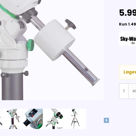
5.99
Lager
st