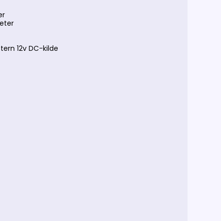
er
meter
stern 12v DC-kilde