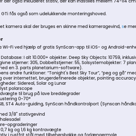
r der også inkluderet stativ, der kan indstilles mellem 74-114 cm 
r GTi fås også som udelukkende monteringshoved.
 et kamera skal der bruges en skinne med kameragevind,
s
e mer
er
ia Wi-Fi ved hjælp af gratis SynScan-app til iOS- og Android-en
atabase: I alt 10.000+ objekter. Deep Sky Objects: 10759, inklus
ivne stjerner: 305, Dobbeltstjerner: 55, Solsystemobjekter: 7 pl
med en 3. parts planetarium-software).
ns andre funktioner: “Tonight's Best Sky Tour”, “peg og gå” med
ng over internettet, brugerdefinerede objekter, pointing accur
gheder: Sidereal, Solar og Lunar
lyst polarscope
vægte til brug på lave breddegrader
ustering 0~70°
USB, ST4 Auto-guiding, SynScan håndkontrolport (Synscan håndkon
ed 3/8" stativgevind
halesadel
are-opgraderinger
0,7 kg og 1,6 kg kontravægte
ativ i rustfrit stål med tilbehørsbakke og forlængermole