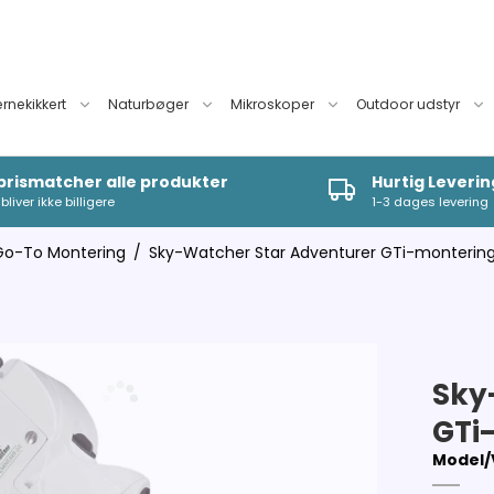
ernekikkert
Naturbøger
Mikroskoper
Outdoor udstyr
 prismatcher alle produkter
Hurtig Leverin
bliver ikke billigere
1-3 dages levering
Go-To Montering
/
Sky-Watcher Star Adventurer GTi-montering
Sky
GTi
Model/