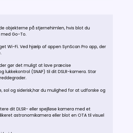
e objekterne på stjernehimlen, hvis blot du
iv med Go-To.
get Wi-Fi. Ved hjælp af appen SynScan Pro app, der
e.
der gør det muligt at lave præcise
og lukkekontrol (SNAP) til dit DSLR-kamera. Star
breddegrader.
 sol og siderisk,har du mulighed for at udforske og
dtere dit DLSR- eller spejlløse kamera med et
edikeret astronomikamera eller blot en OTA til visuel