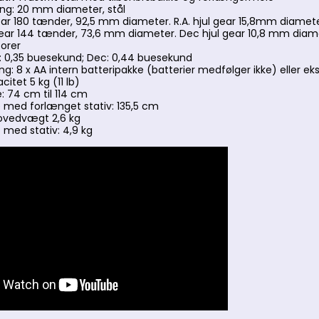
g: 20 mm diameter, stål
ear 180 tænder, 92,5 mm diameter. R.A. hjul gear 15,8mm diamet
ar 144 tænder, 73,6 mm diameter. Dec hjul gear 10,8 mm dia
orer
: 0,35 buesekund; Dec: 0,44 buesekund
g: 8 x AA intern batteripakke (batterier medfølger ikke) eller ek
citet 5 kg (11 lb)
: 74 cm til 114 cm
 med forlænget stativ: 135,5 cm
ovedvægt 2,6 kg
med stativ: 4,9 kg