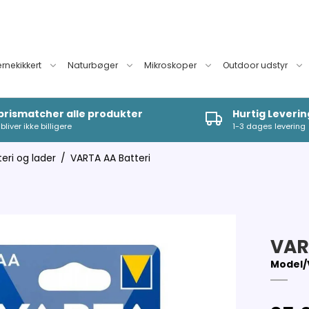
ernekikkert
Naturbøger
Mikroskoper
Outdoor udstyr
 prismatcher alle produkter
Hurtig Leverin
bliver ikke billigere
1-3 dages levering
teri og lader
/
VARTA AA Batteri
VAR
Model/