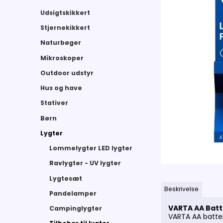
Udsigtskikkert
Stjernekikkert
Naturbøger
Mikroskoper
Outdoor udstyr
Hus og have
Stativer
Børn
Lygter
Lommelygter LED lygter
Ravlygter - UV lygter
Lygtesæt
Beskrivelse
Pandelamper
VARTA AA Batt
Campinglygter
VARTA AA batteri