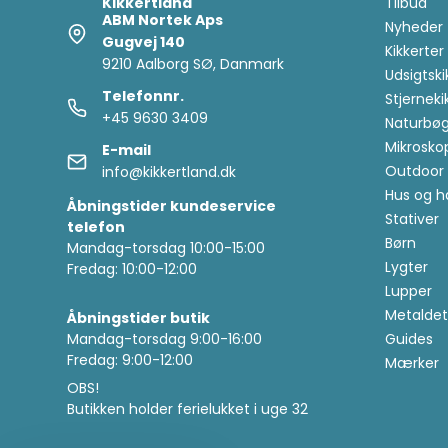
Kikkertland
Tilbud
ABM Nortek Aps
Nyheder
Gugvej 140
Kikkerter
9210 Aalborg SØ, Danmark
Udsigtski
Telefonnr.
Stjerneki
+45 9630 3409
Naturbøg
Mikrosko
E-mail
Outdoor 
info@kikkertland.dk
Hus og h
Åbningstider kundeservice
Stativer
telefon
Børn
Mandag-torsdag 10:00-15:00
Lygter
Fredag: 10:00-12:00
Lupper
Metaldet
Åbningstider butik
Mandag-torsdag 9:00-16:00
Guides
Fredag: 9:00-12:00
Mærker
OBS!
Butikken holder ferielukket i uge 32