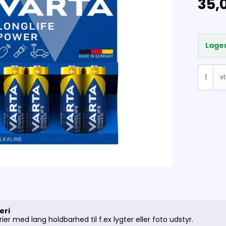
35,0
Lager
st
eri
er med lang holdbarhed til f.ex lygter eller foto udstyr.