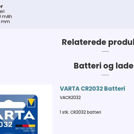
er
eri
00 mAh
,5 mm
Relaterede produ
Batteri og lade
VARTA CR2032 Batteri
VACR2032
1 stk. CR2032 batteri