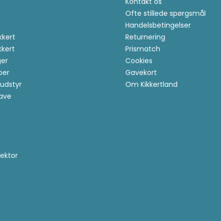
Kontakt os
Ofte stillede spørgsmål
Handelsbetingelser
kkert
Returnering
kkert
Prismatch
er
Cookies
per
Gavekort
udstyr
Om Kikkertland
ave
ektor