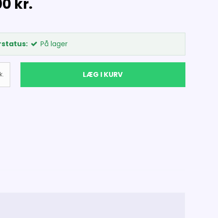
0 kr.
status:
På lager
LÆG I KURV
k.