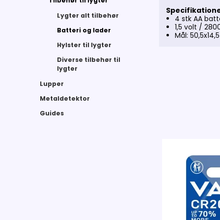
Tilbehør til lygter
Specifikation
Lygter alt tilbehør
4 stk AA batt
1,5 volt / 28
Batteri og lader
Mål: 50,5x14
Hylster til lygter
Diverse tilbehør til
lygter
Lupper
Metaldetektor
Guides