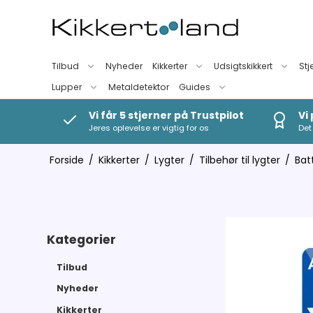
Tilbud
Nyheder
Kikkerter
Udsigtskikkert
Stj
Lupper
Metaldetektor
Guides
Vi får 5 stjerner på Trustpilot
Vi
Jeres oplevelse er vigtig for os
Det 
Forside
/
Kikkerter
/
Lygter
/
Tilbehør til lygter
/
Bat
Kategorier
Tilbud
Nyheder
Kikkerter