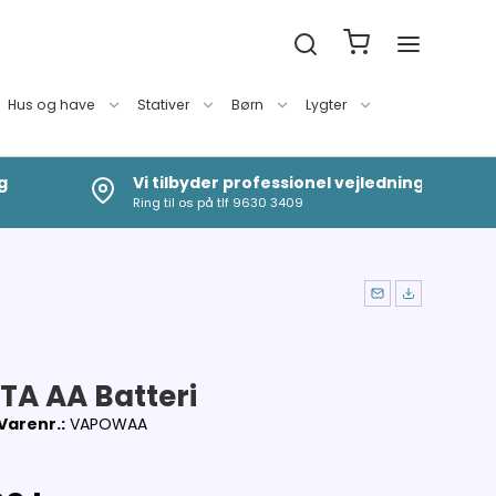
Hus og have
Stativer
Børn
Lygter
g
Vi tilbyder professionel vejledning
Ring til os på tlf 9630 3409
TA AA Batteri
Varenr.:
VAPOWAA