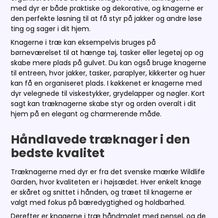
med dyr er både praktiske og dekorative, og knagerne er
den perfekte løsning til at få styr på jakker og andre løse
ting og sager i dit hjem.
Knagerne i træ kan eksempelvis bruges på
børneværelset til at hænge tøj, tasker eller legetøj op og
skabe mere plads på gulvet. Du kan også bruge knagerne
til entreen, hvor jakker, tasker, paraplyer, kikkerter og huer
kan få en organiseret plads. I køkkenet er knagerne med
dyr velegnede til viskestykker, grydelapper og nøgler. Kort
sagt kan træknagerne skabe styr og orden overalt i dit
hjem på en elegant og charmerende måde.
Håndlavede træknager i den
bedste kvalitet
Træknagerne med dyr er fra det svenske mærke
Wildlife
Garden, hvor kvaliteten er i højsædet. Hver enkelt knage
er skåret og snittet i hånden, og træet til knagerne er
valgt med fokus på bæredygtighed og holdbarhed.
Derefter er knagerne i træ håndmalet med pensel, og de