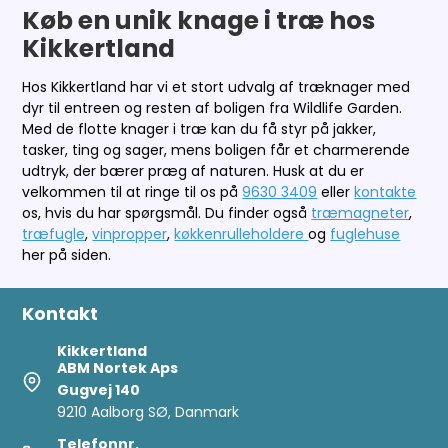
Køb en unik knage i træ hos
Kikkertland
Hos Kikkertland har vi et stort udvalg af træknager med
dyr til entreen og resten af boligen fra Wildlife Garden.
Med de flotte knager i træ kan du få styr på jakker,
tasker, ting og sager, mens boligen får et charmerende
udtryk, der bærer præg af naturen. Husk at du er
velkommen til at ringe til os på
9630 3409
eller
kontakte
os, hvis du har spørgsmål. Du finder også
træmagneter
,
træfugle
,
vinpropper
,
køkkenrulleholdere
og
fuglehuse
her på siden.
Kontakt
Kikkertland
ABM Nortek Aps
Gugvej 140
9210 Aalborg SØ, Danmark
Telefonnr.