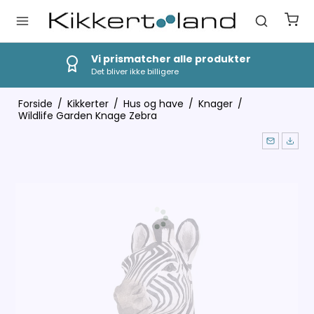
ukter
Hurtig Levering
1-3 dages levering
Forside
/
Kikkerter
/
Hus og have
/
Knager
/
Wildlife Garden Knage Zebra