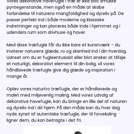
Vores dekorative havefugle i træ er ikke blot smukke
pyntegenstande, men også en måde at skabe
forbindelse til naturens mangfoldighed og dyreliv på. De
passer perfekt ind i både moderne og klassiske
indretninger og kan placeres både inde i hjemmet og i
udendørs rum som drivhuse og haver.
Med disse træfugle får du ikke bare et kunstværk – du
inviterer naturens glæde, ro og skønhed ind i din hverdag.
Uanset om du er fugleentusiast eller blot ønsker at tilføje
et naturligt, dekorativt element til din bolig, vil vores
håndlavede træfugle give dig glæde og inspiration i
mange år.
Oplev vores naturtro træfugle, der er håndlavede og
malet med miljøvenlig maling. Med vores udvalg af
dekorative havefugle, kan du bringe en lille del af naturen
og dyreliv ind i dit hjem. På den måde kan du hver dag
nyde synet af autentiske træfugle, der til forveksling
ligner dem, du kan betragte i det fri.