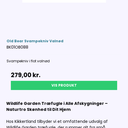
Old Bear Svampekniv Valnød
BK01OB088
Svampekniv i flot valnød
279,00 kr.
VIS PRODUKT
Wildlife Garden Træfugle i Alle Afskygninger –
Naturtro Skønhed til Dit Hjem
Hos Kikkertland tilbyder vi et omfattende udvalg af
Wildlife Garden træfugle, der rummer alt fra små