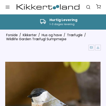
Hurtig Levering
1-3 dages levering
Forside
/
Kikkerter
/
Hus og have
/
Træfugle
/
Wildlife Garden Træfugl Sumpmejse