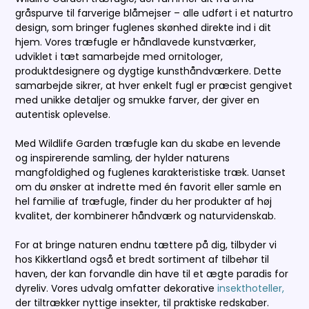
gråspurve til farverige blåmejser – alle udført i et naturtro
design, som bringer fuglenes skønhed direkte ind i dit
hjem. Vores træfugle er håndlavede kunstværker,
udviklet i tæt samarbejde med ornitologer,
produktdesignere og dygtige kunsthåndværkere. Dette
samarbejde sikrer, at hver enkelt fugl er præcist gengivet
med unikke detaljer og smukke farver, der giver en
autentisk oplevelse.
Med Wildlife Garden træfugle kan du skabe en levende
og inspirerende samling, der hylder naturens
mangfoldighed og fuglenes karakteristiske træk. Uanset
om du ønsker at indrette med én favorit eller samle en
hel familie af træfugle, finder du her produkter af høj
kvalitet, der kombinerer håndværk og naturvidenskab.
For at bringe naturen endnu tættere på dig, tilbyder vi
hos Kikkertland også et bredt sortiment af tilbehør til
haven, der kan forvandle din have til et ægte paradis for
dyreliv. Vores udvalg omfatter dekorative
insekthoteller,
der tiltrækker nyttige insekter, til praktiske redskaber.