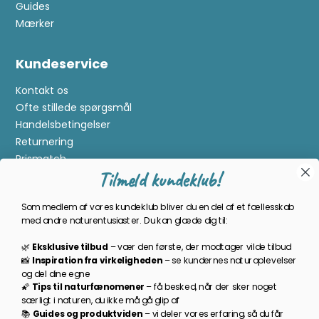
Guides
Mærker
Kundeservice
Kontakt os
Ofte stillede spørgsmål
Handelsbetingelser
Returnering
Prismatch
Tilmeld kundeklub!
Cookies
Gavekort
Som medlem af vores kundeklub bliver du en del af et fællesskab
Om Kikkertland
med andre naturentusiaster. Du kan glæde dig til:
🌿
Eksklusive tilbud
–
vær den første, der modtager vilde tilbud
Bliv en del af kundeklubben
📸
Inspiration
fra
virkeligheden
–
se
kundernes
naturoplevelser
og
del
dine
egne
Som medlem bliver du opdateret på nyheder, månedens
🌠
Tips
til
naturfænomener
–
få
besked,
når
der
sker
noget
prisbasker, spændende kampagner og meget mere!
særligt
i
naturen,
du
ikke
må
gå
glip
af
📚
Guides
og
produktviden
–
vi
deler
vores
erfaring,
så
du
får