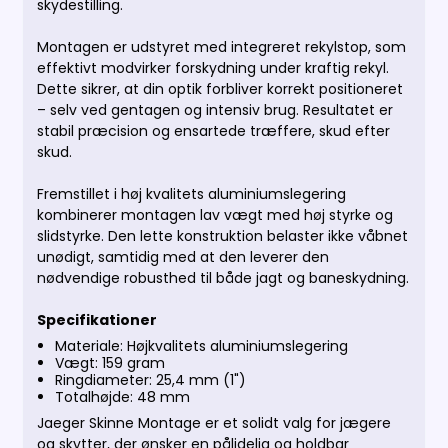
skydestilling.
Montagen er udstyret med integreret rekylstop, som
effektivt modvirker forskydning under kraftig rekyl.
Dette sikrer, at din optik forbliver korrekt positioneret
– selv ved gentagen og intensiv brug. Resultatet er
stabil præcision og ensartede træffere, skud efter
skud.
Fremstillet i høj kvalitets aluminiumslegering
kombinerer montagen lav vægt med høj styrke og
slidstyrke. Den lette konstruktion belaster ikke våbnet
unødigt, samtidig med at den leverer den
nødvendige robusthed til både jagt og baneskydning.
Specifikationer
Materiale: Højkvalitets aluminiumslegering
Vægt: 159 gram
Ringdiameter: 25,4 mm (1")
Totalhøjde: 48 mm
Jaeger Skinne Montage er et solidt valg for jægere
og skytter, der ønsker en pålidelig og holdbar