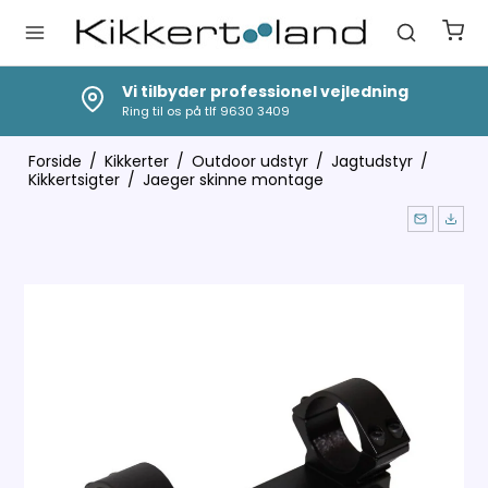
Vi tilbyder professionel vejledning
Ring til os på tlf 9630 3409
Forside
/
Kikkerter
/
Outdoor udstyr
/
Jagtudstyr
/
Kikkertsigter
/
Jaeger skinne montage