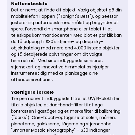
Nattens bedste
Det er nemt at finde dit objekt: Vælg objektet på din
mobiltelefon i appen ("Tonight's Best"), og Seestar
justerer sig automatisk med målet og begynder at
spore. Forvandl din smartphone eller tablet til et
teleskops kommandocenter! Med blot et par klik kan
du få adgang til S30's stjerne- og deep sky-
objektkatalog med mere end 4.000 listede objekter
og få detaljerede oplysninger om dit valgte
himmelmål. Med sine indbyggede sensorer,
stjernekort og innovative himmelatlas hjælper
instrumentet dig med at planlægge dine
aftenobservationer.
Yderligere fordele
Tre permanent indbyggede filtre: et UV/IR-blokfilter
til alle objekter, et duo-band-filter til at øge
kontrasten i gaståger og et mørkefilter til kalibrering
("darks"). One-touch-optagelse af solen, månen,
planeterne, galakserne, tågerne og stjernehobe.
"Smarter Mosaic Photography" – S30 indfanger