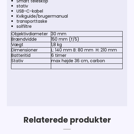
Smart teleskop
stativ
USB-C-kabel
Kvikguide/brugermanual
transporttaske
solfiltre
Objektivdiameter
30 mm
Brændvidde
150 mm (f/5)
Vægt
1,8 kg
Dimensioner
L: 140 mm B: 80 mm H: 210 mm
Batteritid
6 timer
Stativ
max højde 36 cm, carbon
Relaterede produkter