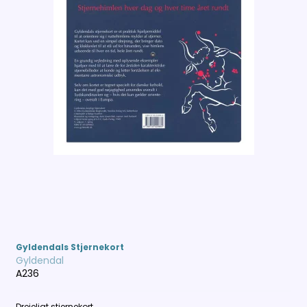
Gyldendals Stjernekort
Gyldendal
A236
Drejeligt stjernekort