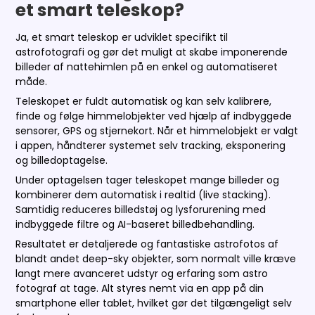
et smart teleskop?
Ja, et smart teleskop er udviklet specifikt til
astrofotografi og gør det muligt at skabe imponerende
billeder af nattehimlen på en enkel og automatiseret
måde.
Teleskopet er fuldt automatisk og kan selv kalibrere,
finde og følge himmelobjekter ved hjælp af indbyggede
sensorer, GPS og stjernekort. Når et himmelobjekt er valgt
i appen, håndterer systemet selv tracking, eksponering
og billedoptagelse.
Under optagelsen tager teleskopet mange billeder og
kombinerer dem automatisk i realtid (live stacking).
Samtidig reduceres billedstøj og lysforurening med
indbyggede filtre og AI-baseret billedbehandling.
Resultatet er detaljerede og fantastiske astrofotos af
blandt andet deep-sky objekter, som normalt ville kræve
langt mere avanceret udstyr og erfaring som astro
fotograf at tage. Alt styres nemt via en app på din
smartphone eller tablet, hvilket gør det tilgængeligt selv