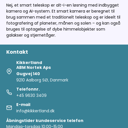
Nej, et smart teleskop er alt-i-en løsning med indbygget
kamera og AI-system. Et smart kamera er beregnet til
brug sammen med et traditionelt teleskop og er ideelt til
fotografering af planeter, månen og solen – og kan også
bruges til optagelse af dybe himmelobjekter som
galakser og stjernetåger.
Kontakt
Kikkertland
ABM Nortek Aps
Gugvej 140
9210 Aalborg SØ, Danmark
Telefonnr.
+45 9630 3409
E-mail
info@kikkertland.dk
Åbningstider kundeservice telefon
Mandag-torsdag 10:00-15:00