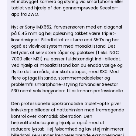
et indbygget kamera og styring via smartphone eller
tablet ved hjælp af den gennemprøvede Seestar-
app fra ZWO.
Nyt er Sony IMX662-farvesensoren med en diagonal
på 6,45 mm og høj opløsning takket være triplet-
linsedesignet. Billedfeltet er større end S50's og har
også et vidvinkelsystem med mosaiktilstand. Det
betyder, at selv store tåger og galakser (f.eks. NGC
7000 eller M31) nu passer fuldstændigt ind i billedet.
Ved hjælp af mosaiktilstand kan du endda vælge og
flytte det område, der skal optages, med S30. Med
flere optagetilstande, stemmemeddelelser og
problemfri smartphone-styring forvandler Seestar
S30 nemt selv begyndere til astronomiprofessionelle.
Den professionelle apokromatiske triplet-optik giver
knivskarpe billeder af nattehimlen med fremragende
kontrol over kromatisk aberration. Den
højkvalitetsbelægning hjælper også med at
reducere lystab. Høj følsomhed og lav støj minimerer
billedstøj, selv under længerevarende eksponeringer i