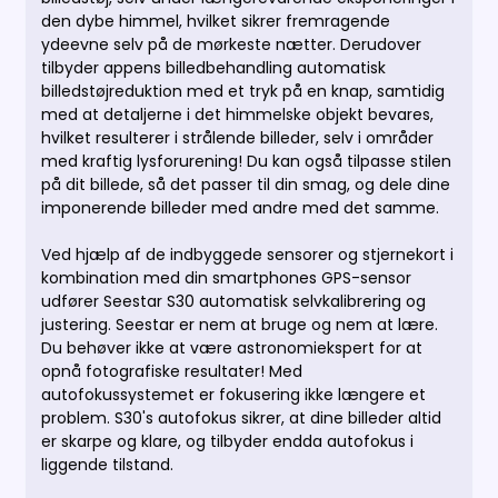
den dybe himmel, hvilket sikrer fremragende
ydeevne selv på de mørkeste nætter. Derudover
tilbyder appens billedbehandling automatisk
billedstøjreduktion med et tryk på en knap, samtidig
med at detaljerne i det himmelske objekt bevares,
hvilket resulterer i strålende billeder, selv i områder
med kraftig lysforurening! Du kan også tilpasse stilen
på dit billede, så det passer til din smag, og dele dine
imponerende billeder med andre med det samme.
Ved hjælp af de indbyggede sensorer og stjernekort i
kombination med din smartphones GPS-sensor
udfører Seestar S30 automatisk selvkalibrering og
justering. Seestar er nem at bruge og nem at lære.
Du behøver ikke at være astronomiekspert for at
opnå fotografiske resultater! Med
autofokussystemet er fokusering ikke længere et
problem. S30's autofokus sikrer, at dine billeder altid
er skarpe og klare, og tilbyder endda autofokus i
liggende tilstand.