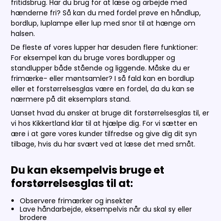
fritidsbrug. Har du brug for at læse og arbejde med
hænderne fri? Så kan du med fordel prøve en håndlup,
bordlup, luplampe eller lup med snor til at hænge om
halsen.
De fleste af vores lupper har desuden flere funktioner:
For eksempel kan du bruge vores bordlupper og
standlupper både stående og liggende. Måske du er
frimærke- eller møntsamler? I så fald kan en bordlup
eller et forstørrelsesglas være en fordel, da du kan se
nærmere på dit eksemplars stand.
Uanset hvad du ønsker at bruge dit forstørrelsesglas til, er
vi hos Kikkertland klar til at hjælpe dig. For vi sætter en
ære i at gøre vores kunder tilfredse og give dig dit syn
tilbage, hvis du har svært ved at læse det med småt.
Du kan eksempelvis bruge et
forstørrelsesglas til at:
Observere frimærker og insekter
Lave håndarbejde, eksempelvis når du skal sy eller
brodere