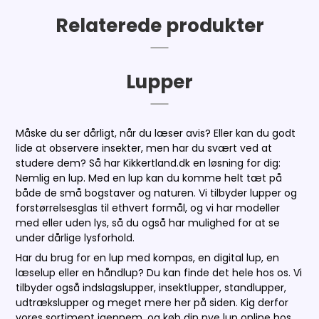
Relaterede produkter
Lupper
Måske du ser dårligt, når du læser avis? Eller kan du godt
lide at observere insekter, men har du svært ved at
studere dem? Så har Kikkertland.dk en løsning for dig:
Nemlig en lup. Med en lup kan du komme helt tæt på
både de små bogstaver og naturen. Vi tilbyder lupper og
forstørrelsesglas til ethvert formål, og vi har modeller
med eller uden lys, så du også har mulighed for at se
under dårlige lysforhold.
Har du brug for en lup med kompas, en digital lup, en
læselup eller en håndlup? Du kan finde det hele hos os. Vi
tilbyder også indslagslupper, insektlupper, standlupper,
udtrækslupper og meget mere her på siden. Kig derfor
vores sortiment igennem, og køb din nye lup online hos