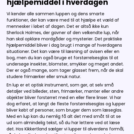
hjælpemiddel i hverdagen
Vi kender alle sammen luppen og dens smarte
funktioner, der kan være med til at hjælpe et væld af
mennesker i løbet af dagen. Det er altså ikke kun
Sherlock Holmes, der gavner af den velkendte lup, når
han skal opklare mordgåder og mysterier. Det praktiske
hjælpemiddel bliver i dag brugt i mange af hverdagens
situationer. Det kan være til læsning af avisen eller en
bog, men du kan også bruge et forstørrelsesglas til at
undersøge insekter, blomster, smykker og meget andet.
Der er også mange, som tager glasset frem, når de skal
studere frimærker eller smuk natur.
En lup er et optisk instrument, som gør, at selv små
detaljer ved billeder, sten, frimærker, mønter eller andre
objekter bliver forstørret med en eller flere linser. Vi har
dog erfaret, at langt de fleste forstørrelsesglas og lupper
bliver købt af personer, som bruger dem som læseglas.
Med en lup kan du nemlig få alt det med småt til at se
ud som almindelig tekst, så du har lettere ved at læse
det. Hos Kikkertland sælger vi lupper til alverdens formål,