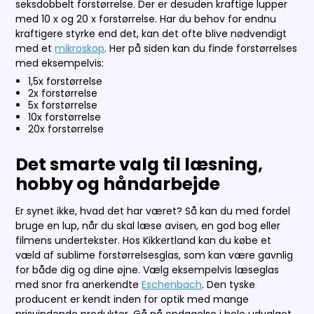
seksdobbelt forstørrelse. Der er desuden kraftige lupper
med 10 x og 20 x forstørrelse. Har du behov for endnu
kraftigere styrke end det, kan det ofte blive nødvendigt
med et
mikroskop
. Her på siden kan du finde forstørrelses
med eksempelvis:
1,5x forstørrelse
2x forstørrelse
5x forstørrelse
10x forstørrelse
20x forstørrelse
Det smarte valg til læsning,
hobby og håndarbejde
Er synet ikke, hvad det har været? Så kan du med fordel
bruge en lup, når du skal læse avisen, en god bog eller
filmens undertekster. Hos Kikkertland kan du købe et
væld af sublime forstørrelsesglas, som kan være gavnlig
for både dig og dine øjne. Vælg eksempelvis læseglas
med snor fra anerkendte
Eschenbach
. Den tyske
producent er kendt inden for optik med mange
prisvindende produkter. Gå på opdagelse i hele udvalget