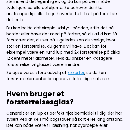
større, end det egentlig er, og du kan på den måde
tydeligere se alle detaljerne. Så behøver du ikke
anstrenge dig, eller tage hovedet helt tæt på for at se
det hele.
Du kan holde det simple udstyr i hånden, stille det på
bordet eller have det med på farten, så du altid kan få
forstørret det, du ser på. Ligeledes kan du vælge, hvor
stor en forstørrelse, du gerne vil have. Det kan for
eksempel være en rund lup med 2x forstørrelse på cirka
12 centimeter diameter. Hvis du ønsker en kraftigere
forstørrelse, vil glasset være mindre.
Se også vores store udvalg af
kikkerter
, så du kan
forstørre elementer længere væk fra dig i naturen.
Hvem bruger et
forstørrelsesglas?
Generelt er en lup et perfekt hjælpemiddel til dig, der har
svært ved at se små bogstaver på kort eller lang afstand.
Det kan både være til læsning, hobbyarbejde eller