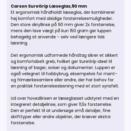
Carson SureGrip Læseglas,90 mm
Et ergonomisk håndholdt læseglas, der kombinerer
høj komfort med alsidige forstørrelsesmuligheder.
Den store akryllinse på 90 mm giver 2x forstørrelse,
mens den lave vægt på kun 150 gram gør luppen
behagelig at anvende – selv ved længere tids
læsning.
Det ergonomisk udformede håndtag sikrer et sikkert
og komfortabelt greb, hvilket gør SureGrip ideel til
læsning af bøger, aviser og dokumenter. Luppen er
også velegnet til hobbybrug, eksempelvis for mønt-
og frimærkesamlere eller andre, der har behov for
en praktisk forstørrelsesløsning med et stort synsfelt.
Ud over hovedlinsen er læseglasset udstyret med en
integreret detaljelinse, som giver 11,5x forstørrelse.
Den er perfekt til at undersøge små detaljer, fine
skrifttyper eller andre objekter, der kræver ekstra
forstørrelse.