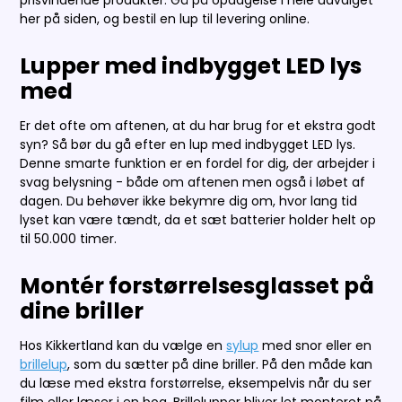
her på siden, og bestil en lup til levering online.
Lupper med indbygget LED lys
med
Er det ofte om aftenen, at du har brug for et ekstra godt
syn? Så bør du gå efter en lup med indbygget LED lys.
Denne smarte funktion er en fordel for dig, der arbejder i
svag belysning - både om aftenen men også i løbet af
dagen. Du behøver ikke bekymre dig om, hvor lang tid
lyset kan være tændt, da et sæt batterier holder helt op
til 50.000 timer.
Montér forstørrelsesglasset på
dine briller
Hos Kikkertland kan du vælge en
sylup
med snor eller en
brillelup
, som du sætter på dine briller. På den måde kan
du læse med ekstra forstørrelse, eksempelvis når du ser
film eller læser i en bog. Brillelupper bliver let monteret på