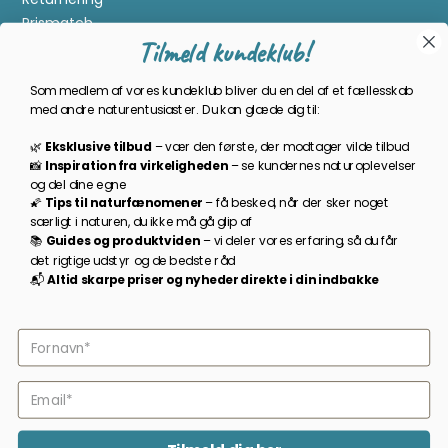
Prismatch
Tilmeld kundeklub!
Cookies
Gavekort
Som medlem af vores kundeklub bliver du en del af et fællesskab
Om Kikkertland
med andre naturentusiaster. Du kan glæde dig til:
🌿
Eksklusive tilbud
–
vær den første, der modtager vilde tilbud
Bliv en del af kundeklubben
📸
Inspiration
fra
virkeligheden
–
se
kundernes
naturoplevelser
og
del
dine
egne
Som medlem bliver du opdateret på nyheder, månedens
🌠
Tips
til
naturfænomener
–
få
besked,
når
der
sker
noget
prisbasker, spændende kampagner og meget mere!
særligt
i
naturen,
du
ikke
må
gå
glip
af
📚
Guides
og
produktviden
–
vi
deler
vores
erfaring,
så
du
får
TILMELD NYHEDSBREV
det
rigtige
udstyr
og
de
bedste
råd
📬
A
ltid s
karpe priser
og
nyheder
direkte
i
din
indbakke
Følg os på facebook
2026 © Kikkertland.
CVR-nummer: 43080725