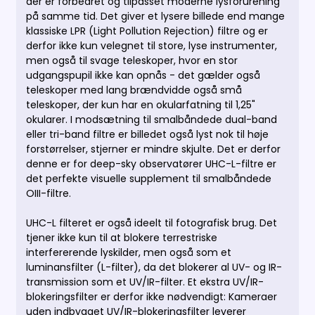
der er forbedret og tilpasset moderne lysforurening
på samme tid. Det giver et lysere billede end mange
klassiske LPR (Light Pollution Rejection) filtre og er
derfor ikke kun velegnet til store, lyse instrumenter,
men også til svage teleskoper, hvor en stor
udgangspupil ikke kan opnås - det gælder også
teleskoper med lang brændvidde også små
teleskoper, der kun har en okularfatning til 1,25"
okularer. I modsætning til smalbåndede dual-band
eller tri-band filtre er billedet også lyst nok til høje
forstørrelser, stjerner er mindre skjulte. Det er derfor
denne er for deep-sky observatører UHC-L-filtre er
det perfekte visuelle supplement til smalbåndede
OIII-filtre.
UHC-L filteret er også ideelt til fotografisk brug. Det
tjener ikke kun til at blokere terrestriske
interfererende lyskilder, men også som et
luminansfilter (L-filter), da det blokerer al UV- og IR-
transmission som et UV/IR-filter. Et ekstra UV/IR-
blokeringsfilter er derfor ikke nødvendigt: Kameraer
uden indbygget UV/IR-blokeringsfilter leverer