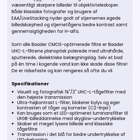
væsentligt skarpere billeder til objektivteleskoper.
Både klassiske fotografer og brugere af
EAA/LiveStacking nyder godt af stjernernes øgede
billedskarphed og stjernetågens bedre kontrast samt
gennemsigtigheden for H-alfa.
Som alle Baader CMOS-optimerede filtre er Baader
UHC-L-filtrene planoptisk polerede med ultrahårde,
sputterede, dielektriske belægningslag. Selv et bad
på én time i kogende vand kan ikke skade disse filtre!
De er ridsefaste og kan rengøres så ofte du vil.
Specifikationer
Visuelt og fotografisk 1¼"/2" UHC-L-tågefilter med
den højeste transmission
Ultra-højkontrast L-filter, blokerer bylys og øger
kontrasten af ​​tåger og kometer (C2-linjer)
Kan bruges som et LED-optimeret luminansfilter til
LRGB-billeddannelse med skyglow-undertrykkelse
Skaber et meget lysere billede end klassiske
tågefiltre
Transmission i det blå for bedre undertrykkelse af
LED-belysning