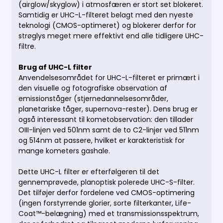
(airglow/skyglow) i atmosfæren er stort set blokeret.
Samtidig er UHC-L-filteret belagt med den nyeste
teknologi (CMOS-optimeret) og blokerer derfor for
strøglys meget mere effektivt end alle tidligere UHC-
filtre.
Brug af UHC-L filter
Anvendelsesområdet for UHC-L-filteret er primært i
den visuelle og fotografiske observation af
emissionståger (stjernedannelsesområder,
planetariske tåger, supernova-rester). Dens brug er
også interessant til kometobservation: den tillader
OIII-linjen ved 501nm samt de to C2-linjer ved 511nm
og 514nm at passere, hvilket er karakteristisk for
mange kometers gashale.
Dette UHC-L filter er efterfølgeren til det
gennemprøvede, planoptisk polerede UHC-S-filter.
Det tilføjer derfor fordelene ved CMOS-optimering
(ingen forstyrrende glorier, sorte filterkanter, Life-
Coat™-belægning) med et transmissionsspektrum,