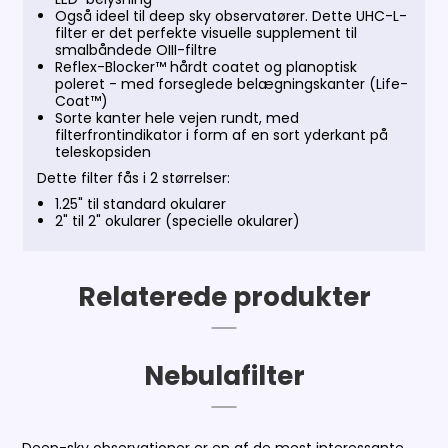
Også ideel til deep sky observatører. Dette UHC-L-
filter er det perfekte visuelle supplement til
smalbåndede OIII-filtre
Reflex-Blocker™ hårdt coatet og planoptisk
poleret - med forseglede belægningskanter (Life-
Coat™)
Sorte kanter hele vejen rundt, med
filterfrontindikator i form af en sort yderkant på
teleskopsiden
Dette filter fås i 2 størrelser
:
1.25" til standard okularer
2" til 2" okularer (specielle okularer)
Relaterede produkter
Nebulafilter