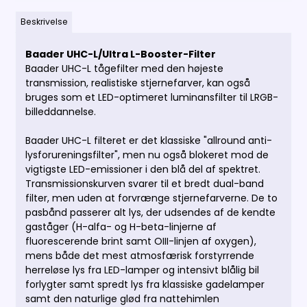
Beskrivelse
Baader UHC-L/Ultra L-Booster-Filter
Baader UHC-L tågefilter med den højeste
transmission, realistiske stjernefarver, kan også
bruges som et LED-optimeret luminansfilter til LRGB-
billeddannelse.
Baader UHC-L filteret er det klassiske "allround anti-
lysforureningsfilter", men nu også blokeret mod de
vigtigste LED-emissioner i den blå del af spektret.
Transmissionskurven svarer til et bredt dual-band
filter, men uden at forvrænge stjernefarverne. De to
pasbånd passerer alt lys, der udsendes af de kendte
gaståger (H-alfa- og H-beta-linjerne af
fluorescerende brint samt OIII-linjen af ​​oxygen),
mens både det mest atmosfærisk forstyrrende
herreløse lys fra LED-lamper og intensivt blålig bil
forlygter samt spredt lys fra klassiske gadelamper
samt den naturlige glød fra nattehimlen