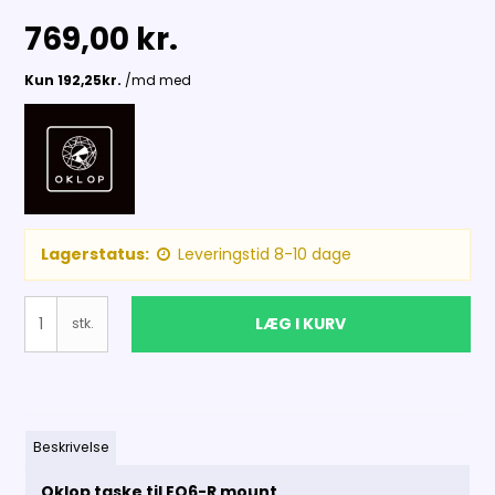
769,00 kr.
Lagerstatus:
Leveringstid 8-10 dage
LÆG I KURV
stk.
Beskrivelse
Oklop taske til EQ6-R mount