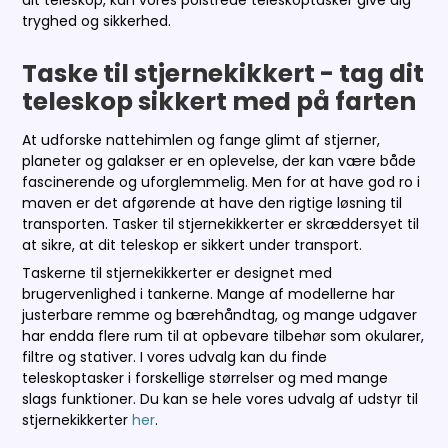
dit teleskop, kan vores polstrede teleskoptasker give dig
tryghed og sikkerhed.
Taske til stjernekikkert - tag dit
teleskop sikkert med på farten
At udforske nattehimlen og fange glimt af stjerner,
planeter og galakser er en oplevelse, der kan være både
fascinerende og uforglemmelig. Men for at have god ro i
maven er det afgørende at have den rigtige løsning til
transporten. Tasker til stjernekikkerter er skræddersyet til
at sikre, at dit teleskop er sikkert under transport.
Taskerne til stjernekikkerter er designet med
brugervenlighed i tankerne. Mange af modellerne har
justerbare remme og bærehåndtag, og mange udgaver
har endda flere rum til at opbevare tilbehør som okularer,
filtre og stativer. I vores udvalg kan du finde
teleskoptasker i forskellige størrelser og med mange
slags funktioner. Du kan se hele vores udvalg af udstyr til
stjernekikkerter
her
.