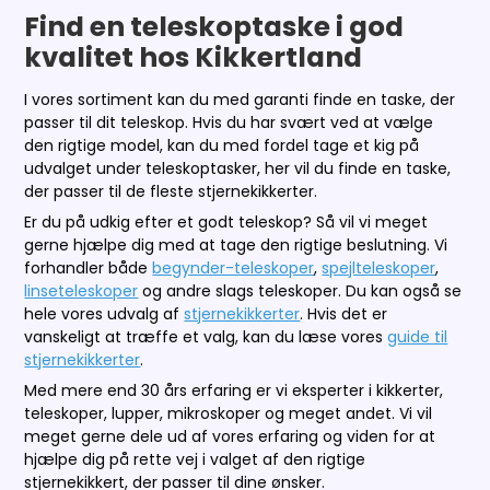
Find en teleskoptaske i god
kvalitet hos Kikkertland
I vores sortiment kan du med garanti finde en taske, der
passer til dit teleskop. Hvis du har svært ved at vælge
den rigtige model, kan du med fordel tage et kig på
udvalget under teleskoptasker, her vil du finde en taske,
der passer til de fleste stjernekikkerter.
Er du på udkig efter et godt teleskop? Så vil vi meget
gerne hjælpe dig med at tage den rigtige beslutning. Vi
forhandler både
begynder-teleskoper
,
spejlteleskoper
,
linseteleskoper
og andre slags teleskoper. Du kan også se
hele vores udvalg af
stjernekikkerter
. Hvis det er
vanskeligt at træffe et valg, kan du læse vores
guide til
stjernekikkerter
.
Med mere end 30 års erfaring er vi eksperter i kikkerter,
teleskoper, lupper, mikroskoper og meget andet. Vi vil
meget gerne dele ud af vores erfaring og viden for at
hjælpe dig på rette vej i valget af den rigtige
stjernekikkert, der passer til dine ønsker.