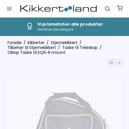
Hurtig Levering
1-3 dages levering
Forside
/
Kikkerter
/
Stjernekikkert
/
Tilbehør til Stjernekikkert
/
Taske til Teleskop
/
Oklop Taske til EQ6-R mount