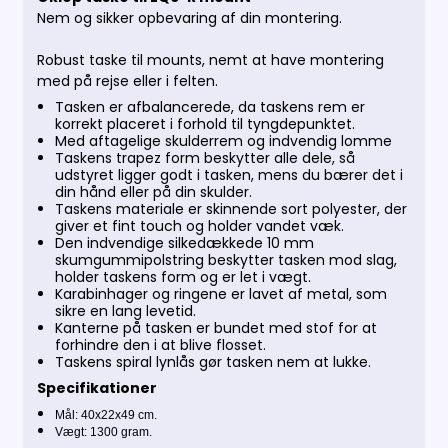
Nem og sikker opbevaring af din montering.
Robust taske til mounts, nemt at have montering
med på rejse eller i felten.
Tasken er afbalancerede, da taskens rem er
korrekt placeret i forhold til tyngdepunktet.
Med aftagelige skulderrem og indvendig lomme
Taskens trapez form beskytter alle dele, så
udstyret ligger godt i tasken, mens du bærer det i
din hånd eller på din skulder.
Taskens materiale er skinnende sort polyester, der
giver et fint touch og holder vandet væk.
Den indvendige silkedækkede 10 mm
skumgummipolstring beskytter tasken mod slag,
holder taskens form og er let i vægt.
Karabinhager og ringene er lavet af metal, som
sikre en lang levetid.
Kanterne på tasken er bundet med stof for at
forhindre den i at blive flosset.
Taskens spiral lynlås gør tasken nem at lukke.
Specifikationer
Mål: 40x22x49 cm.
Vægt: 1300 gram.