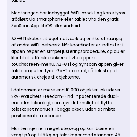
tablet.
Monteringen har indbygget WiFi-modul og kan styres
trådløst via smartphone eller tablet vha den gratis
SynScan App til iOS eller Android.
AZ-GTI skaber sit eget netværk og er ikke afhængig
af andre WiFi-netværk. Når koordinater er indtastet i
appen følger en simpel justeringsprocedure, og du er
klar
til at udforske universet vha appens
touchscreen-menu. AZ-GTi og Synscan appen giver
fuld computerstyret Go-To kontrol, så teleskopet
automatisk drejes til objekterne.
I databasen er mere end 10.000 objekter, inkluderer
Sky-Watchers Freedom-Find ™ patenterede dual-
encoder teknologi, som gør det muligt at flytte
teleskopet manuelt i begge akser,
uden at miste
positionsinformationen.
Monteringen er meget støjsvag og kan bære en
vægt på op til 5 kg og teleskoper med standard 45