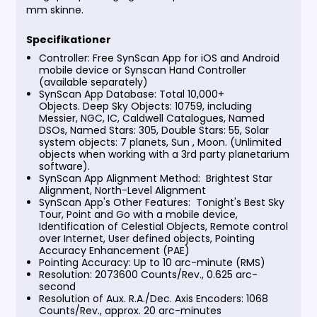
mm skinne.
Specifikationer
Controller: Free SynScan App for iOS and Android
mobile device or Synscan Hand Controller
(available separately)
SynScan App Database: Total 10,000+
Objects. Deep Sky Objects: 10759, including
Messier, NGC, IC, Caldwell Catalogues, Named
DSOs, Named Stars: 305, Double Stars: 55, Solar
system objects: 7 planets, Sun , Moon. (Unlimited
objects when working with a 3rd party planetarium
software).
SynScan App Alignment Method: Brightest Star
Alignment, North-Level Alignment
SynScan App's Other Features: Tonight's Best Sky
Tour, Point and Go with a mobile device,
Identification of Celestial Objects, Remote control
over Internet, User defined objects, Pointing
Accuracy Enhancement (PAE)
Pointing Accuracy: Up to 10 arc-minute (RMS)
Resolution: 2073600 Counts/Rev., 0.625 arc-
second
Resolution of Aux. R.A./Dec. Axis Encoders: 1068
Counts/Rev., approx. 20 arc-minutes