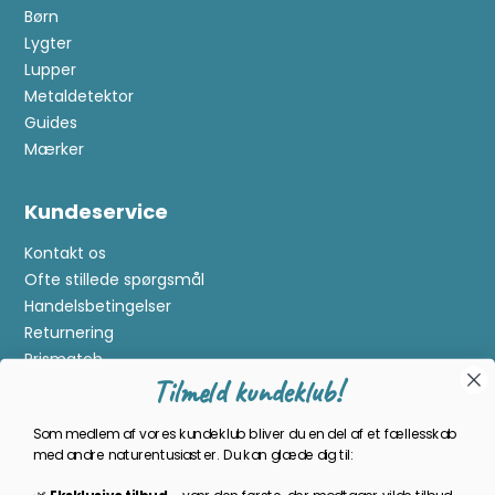
Børn
Lygter
Lupper
Metaldetektor
Guides
Mærker
Kundeservice
Kontakt os
Ofte stillede spørgsmål
Handelsbetingelser
Returnering
Prismatch
Tilmeld kundeklub!
Cookies
Gavekort
Som medlem af vores kundeklub bliver du en del af et fællesskab
Om Kikkertland
med andre naturentusiaster. Du kan glæde dig til: