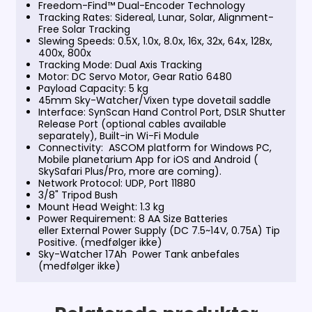
Freedom-Find™ Dual-Encoder Technology
Tracking Rates: Sidereal, Lunar, Solar, Alignment-
Free Solar Tracking
Slewing Speeds: 0.5X, 1.0x, 8.0x, 16x, 32x, 64x, 128x,
400x, 800x
Tracking Mode: Dual Axis Tracking
Motor: DC Servo Motor, Gear Ratio 6480
Payload Capacity: 5 kg
45mm Sky-Watcher/Vixen type dovetail saddle
Interface: SynScan Hand Control Port, DSLR Shutter
Release Port (optional cables available
separately), Built-in Wi-Fi Module
Connectivity: ASCOM platform for Windows PC,
Mobile planetarium App for iOS and Android (
SkySafari Plus/Pro, more are coming).
Network Protocol: UDP, Port 11880
3/8" Tripod Bush
Mount Head Weight: 1.3 kg
Power Requirement: 8 AA Size Batteries
eller External Power Supply (DC 7.5~14V, 0.75A) Tip
Positive. (medfølger ikke)
Sky-Watcher 17Ah Power Tank anbefales
(medfølger ikke)