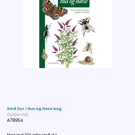
Små Dyr i Hus og Have bog
Gyldendal
A78954
Mere end 700 arter små dyr