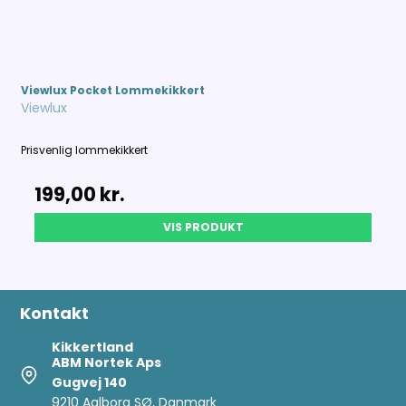
Viewlux Pocket Lommekikkert
Viewlux
Prisvenlig lommekikkert
199,00 kr.
VIS PRODUKT
Kontakt
Kikkertland
ABM Nortek Aps
Gugvej 140
9210 Aalborg SØ, Danmark