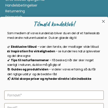
Handelsbetingelser
Returnering
Prismatch
Tilmeld kundeklub!
Cookies
Gavekort
Som medlem af vores kundeklub bliver du en del af et fællesskab
Om Kikkertland
med andre naturentusiaster. Du kan glæde dig til:
🌿
Eksklusive tilbud
–
vær den første, der modtager vilde tilbud
Bliv en del af kundeklubben
📸
Inspiration
fra
virkeligheden
–
se
kundernes
naturoplevelser
og
del
dine
egne
Som medlem bliver du opdateret på nyheder, månedens
🌠
Tips
til
naturfænomener
–
få
besked,
når
der
sker
noget
prisbasker, spændende kampagner og meget mere!
særligt
i
naturen,
du
ikke
må
gå
glip
af
📚
Guides
og
produktviden
–
vi
deler
vores
erfaring,
så
du
får
TILMELD NYHEDSBREV
det
rigtige
udstyr
og
de
bedste
råd
📬
A
ltid s
karpe priser
og
nyheder
direkte
i
din
indbakke
Følg os på facebook