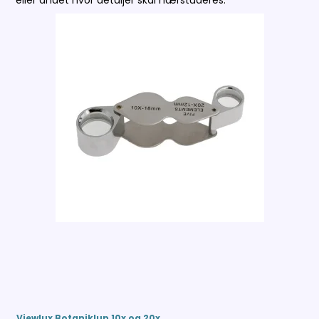
eller andet hvor detaljer skal nærstuderes.
Viewlux Botaniklup 10x og 20x