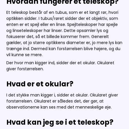
Hvordan fungerer et teleskop?
Et teleskop består af en tubus, som er et langt rør, hvori
optikken sidder. I tubus/røret sidder der et objektiv, som
enten er et spejl eller en linse. Spejlteleskoper har spejle
og linseteleskoper har linser. Dette opsamler lys og
fokuserer det, så et billede kommer frem. Generelt
gælder, at jo større optikkens diameter er, jo mere lys kan
trænge ind. Dermed kan forstørrelsen blive højere, og du
vil kunne se mere.
Der hvor man kigger ind, sidder der et okular. Okularet
giver forstørrelsen.
Hvad er et okular?
I det stykke man kigger i, sidder et okular. Okularet giver
forstørrelsen. Okularet er således det, der gør, at
observationerne kan ses med det menneskelige øje.
Hvad kan jeg se i et teleskop?