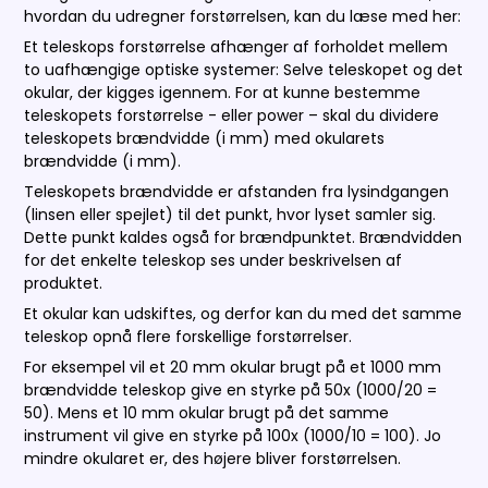
hvordan du udregner forstørrelsen, kan du læse med her:
Et teleskops forstørrelse afhænger af forholdet mellem
to uafhængige optiske systemer: Selve teleskopet og det
okular, der kigges igennem. For at kunne bestemme
teleskopets forstørrelse - eller power – skal du dividere
teleskopets brændvidde (i mm) med okularets
brændvidde (i mm).
Teleskopets brændvidde er afstanden fra lysindgangen
(linsen eller spejlet) til det punkt, hvor lyset samler sig.
Dette punkt kaldes også for brændpunktet. Brændvidden
for det enkelte teleskop ses under beskrivelsen af
produktet.
Et okular kan udskiftes, og derfor kan du med det samme
teleskop opnå flere forskellige forstørrelser.
For eksempel vil et 20 mm okular brugt på et 1000 mm
brændvidde teleskop give en styrke på 50x (1000/20 =
50). Mens et 10 mm okular brugt på det samme
instrument vil give en styrke på 100x (1000/10 = 100). Jo
mindre okularet er, des højere bliver forstørrelsen.