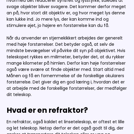
hvormed det reducerer synsfelt og lysstyrke, således at
svage objekter bliver svagere. Det kommer derfor meget
an på, hvor stort dit objektiv er, og hvor meget lys denne
kan lukke ind. Jo mere lys, der kan komme ind og
stimulere øjet, jo højere en forstørrelse kan du få.
Når du anvender en stjernekikkert arbejdes der generelt
med høje forstørrelser. Det betyder også, at selv de
mindste bevægelser vil påvirke dit syn på objektivet. Hvis
teleskopet rykkes en milimeter, betyder det, at du rykker
mange kilometer på himlen. Derfor kan høje forstørrelser
også være svære at finde objekter med. Start altid med
Månen og få en fornemmelse af de forskellige okularers
forstørrelse. Det giver dig en god læring i, hvordan det er
at arbejde med de forskellige forstørrelser, der medfølger
dit teleskop.
Hvad er en refraktor?
En refraktor, også kaldet et linseteleskop, er oftest et lille
og let teleskop. Netop derfor er det også godt til dig, der