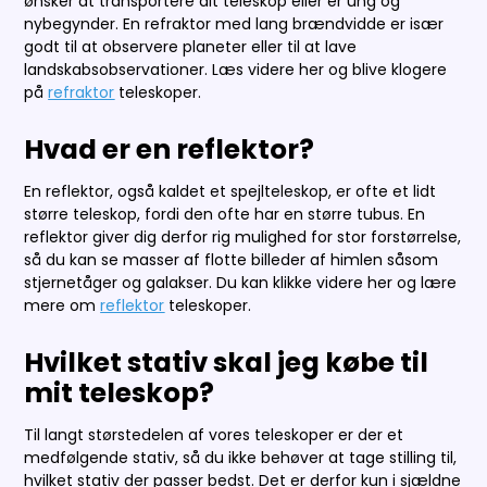
ønsker at transportere dit teleskop eller er ung og
nybegynder. En refraktor med lang brændvidde er især
godt til at observere planeter eller til at lave
landskabsobservationer. Læs videre her og blive klogere
på
refraktor
teleskoper.
Hvad er en reflektor?
En reflektor, også kaldet et spejlteleskop, er ofte et lidt
større teleskop, fordi den ofte har en større tubus. En
reflektor giver dig derfor rig mulighed for stor forstørrelse,
så du kan se masser af flotte billeder af himlen såsom
stjernetåger og galakser. Du kan klikke videre her og lære
mere om
reflektor
teleskoper.
Hvilket stativ skal jeg købe til
mit teleskop?
Til langt størstedelen af vores teleskoper er der et
medfølgende stativ, så du ikke behøver at tage stilling til,
hvilket stativ der passer bedst. Det er derfor kun i sjældne