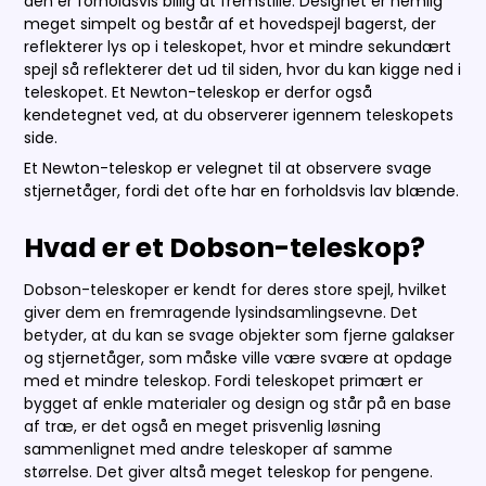
den er forholdsvis billig at fremstille. Designet er nemlig
meget simpelt og består af et hovedspejl bagerst, der
reflekterer lys op i teleskopet, hvor et mindre sekundært
spejl så reflekterer det ud til siden, hvor du kan kigge ned i
teleskopet. Et Newton-teleskop er derfor også
kendetegnet ved, at du observerer igennem teleskopets
side.
Et Newton-teleskop er velegnet til at observere svage
stjernetåger, fordi det ofte har en forholdsvis lav blænde.
Hvad er et Dobson-teleskop?
Dobson-teleskoper er kendt for deres store spejl, hvilket
giver dem en fremragende lysindsamlingsevne. Det
betyder, at du kan se svage objekter som fjerne galakser
og stjernetåger, som måske ville være svære at opdage
med et mindre teleskop. Fordi teleskopet primært er
bygget af enkle materialer og design og står på en base
af træ, er det også en meget prisvenlig løsning
sammenlignet med andre teleskoper af samme
størrelse. Det giver altså meget teleskop for pengene.