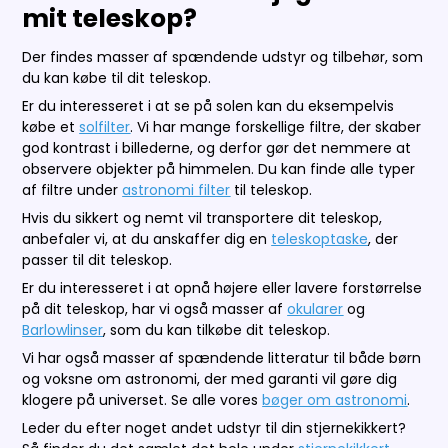
mit teleskop?
Der findes masser af spændende udstyr og tilbehør, som
du kan købe til dit teleskop.
Er du interesseret i at se på solen kan du eksempelvis
købe et
solfilter
. Vi har mange forskellige filtre, der skaber
god kontrast i billederne, og derfor gør det nemmere at
observere objekter på himmelen. Du kan finde alle typer
af filtre under
astronomi filter
til teleskop.
Hvis du sikkert og nemt vil transportere dit teleskop,
anbefaler vi, at du anskaffer dig en
teleskoptaske
, der
passer til dit teleskop.
Er du interesseret i at opnå højere eller lavere forstørrelse
på dit teleskop, har vi også masser af
okularer
og
Barlowlinser
, som du kan tilkøbe dit teleskop.
Vi har også masser af spændende litteratur til både børn
og voksne om astronomi, der med garanti vil gøre dig
klogere på universet. Se alle vores
bøger om astronomi
.
Leder du efter noget andet udstyr til din stjernekikkert?