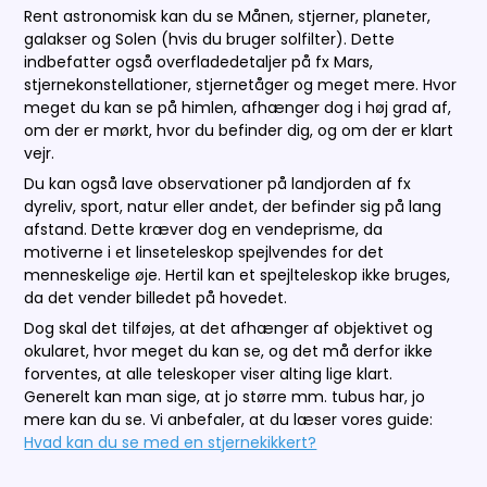
Rent astronomisk kan du se Månen, stjerner, planeter,
galakser og Solen (hvis du bruger solfilter). Dette
indbefatter også overfladedetaljer på fx Mars,
stjernekonstellationer, stjernetåger og meget mere. Hvor
meget du kan se på himlen, afhænger dog i høj grad af,
om der er mørkt, hvor du befinder dig, og om der er klart
vejr.
Du kan også lave observationer på landjorden af fx
dyreliv, sport, natur eller andet, der befinder sig på lang
afstand. Dette kræver dog en vendeprisme, da
motiverne i et linseteleskop spejlvendes for det
menneskelige øje. Hertil kan et spejlteleskop ikke bruges,
da det vender billedet på hovedet.
Dog skal det tilføjes, at det afhænger af objektivet og
okularet, hvor meget du kan se, og det må derfor ikke
forventes, at alle teleskoper viser alting lige klart.
Generelt kan man sige, at jo større mm. tubus har, jo
mere kan du se. Vi anbefaler, at du læser vores guide:
Hvad kan du se med en stjernekikkert?