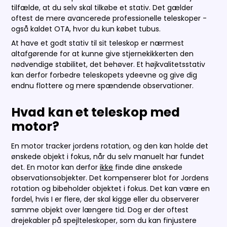
tilfælde, at du selv skal tilkøbe et stativ. Det gælder
oftest de mere avancerede professionelle teleskoper -
også kaldet OTA, hvor du kun købet tubus.
At have et godt stativ til sit teleskop er nærmest
altafgørende for at kunne give stjernekikkerten den
nødvendige stabilitet, det behøver. Et højkvalitetsstativ
kan derfor forbedre teleskopets ydeevne og give dig
endnu flottere og mere spændende observationer.
Hvad kan et teleskop med
motor?
En motor tracker jordens rotation, og den kan holde det
ønskede objekt i fokus, når du selv manuelt har fundet
det. En motor kan derfor
ikke
finde dine ønskede
observationsobjekter. Det kompenserer blot for Jordens
rotation og bibeholder objektet i fokus. Det kan være en
fordel, hvis I er flere, der skal kigge eller du observerer
samme objekt over længere tid. Dog er der oftest
drejekabler på spejlteleskoper, som du kan finjustere