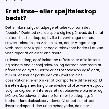
Er et linse- eller spejlteleskop
bedst?
Det er ikke muligt at udpege et teleskop, som det
“bedste”. Derimod skal du spore dig ind på hvad, du har af
ønsker til et teleskop, og hvilke forventninger du har.
Ethvert teleskop kan vise objekter, der er meget langt
væk, men selvfølgelig er nogle teleskoper bedre til at vise
visse typer af objekter end andre.
Et linseteleskop, også kaldet en refraktor, er ofte lettere
og mindre end et spejlteleskop, og dermed nemmere at
håndtere og flytte. Derfor er et linseteleskop også godt,
hvis du ønsker at pakke det væk mellem dine
observationer, eller ønsker at transportere dit teleskop. Et
linseteleskop med lang brændvidde vil ofte være et godt
valg for dig, der er interesseret i at observere planeter og
Månen. Derudover er denne form for teleskop også
bedre til landskabsobservationer. Vi anbefaler oftest
linseteleskoper til den unge nybegynder, da de er