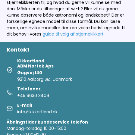
stjernekikkerten til, og hvad du gerne vil kunne se med
den. Måske er du tilhænger af wi-fi? Eller vil du gerne
kunne observere både astronomi og landskabet? Der er
forskellige egnede model til disse formål. Du kan læse
mere, om hvilke modeller der kan være bedst egnede til
dit behov i vores
guide til valg af stjernekikkert.
Kontakt
Kikkertland
ABM Nortek Aps
Gugvej 140
9210 Aalborg SØ, Danmark
Telefonnr.
+45 9630 3409
E-mail
info@kikkertland.dk
Åbningstider kundeservice telefon
Mandag-torsdag 10:00-15:00
Fredag: 10:00-12:00