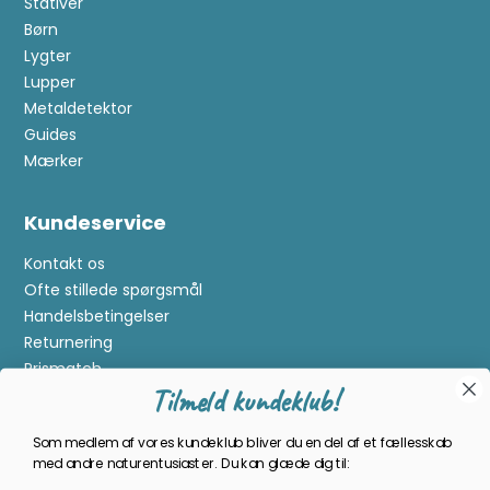
Stativer
Børn
Lygter
Lupper
Metaldetektor
Guides
Mærker
Kundeservice
Kontakt os
Ofte stillede spørgsmål
Handelsbetingelser
Returnering
Prismatch
Tilmeld kundeklub!
Cookies
Gavekort
Som medlem af vores kundeklub bliver du en del af et fællesskab
Om Kikkertland
med andre naturentusiaster. Du kan glæde dig til: