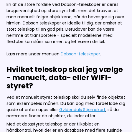
En af de store fordele ved Dobson-teleskoper er deres
brugervenlighed og store synsfelt, men det kræver, at
man manuelt følger objekterne, når de bevæger sig over
himlen.
Dobson teleskoper er ideelle til dig, der ønsker et
stort teleskop til en god pris. Derudover kan de være
nemme at transportere - specielt modellerne med
flextube kan slåes sammen og let være i din bil.
Læs mere under menuen
Dobson-teleskoper
.
Hvilket teleskop skal jeg vælge
- manuelt, data- eller WIFI-
styret?
Ved et manuelt styret teleskop skal du selv finde objektet
som eksempelvis månen. Du kan dog med fordel lade dig
guide af enten apps eller
Gyldendals Stjernekort
, så du
nemmere finder de objekter, du leder efter.
Med et datastyret teleskop er der tilkoblet en
håndkontrol, hvori der er en database med flere tusinde