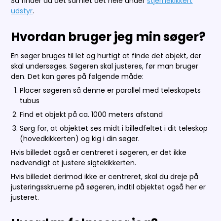
Så finder du det samlet det hele under
stjernekikkert
udstyr
.
Hvordan bruger jeg min søger?
En søger bruges til let og hurtigt at finde det o
bjekt, der
skal undersøges. Søgeren skal justeres, før man bruger
den. Det kan gøres på følgende måde:
Placer søgeren så denne er parallel med teleskopets
tubus
Find et objekt på ca. 1000 meters afstand
Sørg for, at objektet ses midt i billedfeltet i dit teleskop
(hovedkikkerten) og kig i din søger.
Hvis billedet også er centreret i søgeren, er det ikke
nødvendigt at justere sigtekikkerten.
Hvis billedet derimod ikke er centreret, skal du dreje på
justeringsskruerne på søgeren, indtil objektet også her er
justeret.