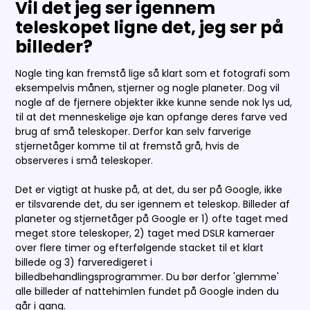
Vil det jeg ser igennem
teleskopet ligne det, jeg ser på
billeder?
Nogle ting kan fremstå lige så klart som et fotografi som
eksempelvis månen, stjerner og nogle planeter. Dog vil
nogle af de fjernere objekter ikke kunne sende nok lys ud,
til at det menneskelige øje kan opfange deres farve ved
brug af små teleskoper. Derfor kan selv farverige
stjernetåger komme til at fremstå grå, hvis de
observeres i små teleskoper.
Det er vigtigt at huske på, at det, du ser på Google, ikke
er tilsvarende det, du ser igennem et teleskop. Billeder af
planeter og stjernetåger på Google er 1) ofte taget med
meget store teleskoper, 2) taget med DSLR kameraer
over flere timer og efterfølgende stacket til et klart
billede og 3) farveredigeret i
billedbehandlingsprogrammer. Du bør derfor 'glemme'
alle billeder af nattehimlen fundet på Google inden du
går i gang.