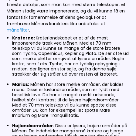
fineste detaljer, som man kan med større teleskoper, vil
Månen stadig være imponerende, og du vil kunne få en
fantastisk fornemmelse af dens geologi. For at
fremhæve Månens karakteristika anbefales et
månefilter
.
Kraterne:
Kraterlandskabet er et af de mest
imponerende træk ved Månen. Med et 70 mm
teleskop vil du kunne se mange af de store kratere
som Tycho, Copernicus, Kepler og Plato. De ser ofte ud
som mørke pletter omgivet af lysere områder. Nogle
kratre, som f.eks. Tycho, har en tydelig opbygning i
midten, der ligner en stor søjle, og fra denne søjle
strækker der sig stråler ud over resten af krateret.
Marias:
Månen har store mørke områder, der kaldes
maria. Disse er lavlandsområder, som er fyldt med
basaltisk lava. De har et meget mørkt udseende,
hvilket står i kontrast til de lysere højlandsområder.
Med et 70 mm teleskop vil du kunne spotte disse
områder. Du kan for eksempel let spotte Mare
Imbrium og Mare Tranquillitatis.
Højlandsområder:
Disse er lysere, højere områder på
Månen. De indeholder mange små kratere og bjerge
og er højere end marias. Når du spotter disse vil du