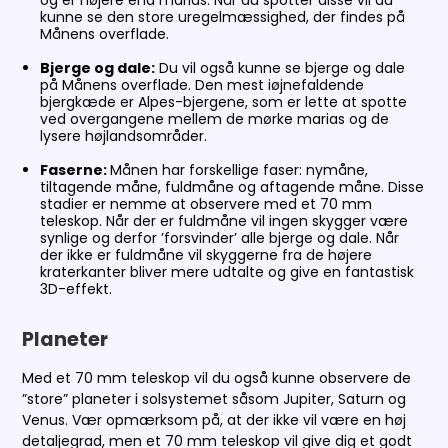
kunne se den store uregelmæssighed, der findes på
Månens overflade.
Bjerge og dale:
Du vil også kunne se bjerge og dale
på Månens overflade. Den mest iøjnefaldende
bjergkæde er Alpes-bjergene, som er lette at spotte
ved overgangene mellem de mørke marias og de
lysere højlandsområder.
Faserne:
Månen har forskellige faser: nymåne,
tiltagende måne, fuldmåne og aftagende måne. Disse
stadier er nemme at observere med et 70 mm
teleskop. Når der er fuldmåne vil ingen skygger være
synlige og derfor ’forsvinder’ alle bjerge og dale. Når
der ikke er fuldmåne vil skyggerne fra de højere
kraterkanter bliver mere udtalte og give en fantastisk
3D-effekt.
Planeter
Med et 70 mm teleskop vil du også kunne observere de
”store” planeter i solsystemet såsom Jupiter, Saturn og
Venus. Vær opmærksom på, at der ikke vil være en høj
detaljegrad, men et 70 mm teleskop vil give dig et godt