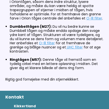
i Oriontågen, såsom dens indre struktur, lysere
områder, og måske du kan være heldig at spotte
trapezgruppen af stjerner i midten af tågen, hvis
forholdene er optimale. For at fremhæve den grønne
farve i Orion tåges centrale del anbefales et
O-lll filter
.
Dumbbelltågen (M27):
Du vil nu bedre kunne se
Dumbbell tågen og måske endda opdage den svage
ydre kant af tågen. Strukturen vil være tydeligere, og
du vil kunne se dens form og volumen mere detaljeret.
Her anbefales et
O-lll filter
for at fremhæve de
grønlige og blålige nuancer og et
UHC filter
for at øge
kontrasten.
Ringtågen (M57):
Denne tåge vil fremstå som en
tydelig cirkel med en lettere opløsning i midten. Det
giver dig et klarere billede af dens ring form.
Rigtig god fornøjelse med din stjernekikkert.
Kontakt
Kikkertland