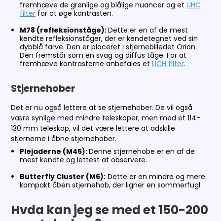
fremhæve de grønlige og blålige nuancer og et
UHC
filter
for at øge kontrasten.
M78 (refleksionståge):
Dette er en af de mest
kendte refleksionståger, der er kendetegnet ved sin
dybblå farve. Den er placeret i stjernebilledet Orion.
Den fremstår som en svag og diffus tåge. For at
fremhæve kontrasterne anbefales et
UCH filter
.
Stjernehober
Det er nu også lettere at se stjernehober. De vil også
være synlige med mindre teleskoper, men med et 114-
130 mm teleskop, vil det være lettere at adskille
stjernerne i åbne stjernehober.
Plejaderne (M45):
Denne stjernehobe er en af de
mest kendte og lettest at observere.
Butterfly Cluster (M6):
Dette er en mindre og mere
kompakt åben stjernehob, der ligner en sommerfugl.
Hvda kan jeg se med et 150-200