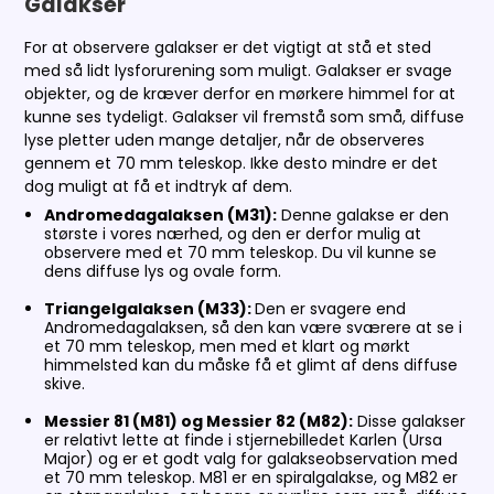
Galakser
For at observere galakser er det vigtigt at stå et sted
med så lidt lysforurening som muligt. Galakser er svage
objekter, og de kræver derfor en mørkere himmel for at
kunne ses tydeligt. Galakser vil fremstå som små, diffuse
lyse pletter uden mange detaljer, når de observeres
gennem et 70 mm teleskop. Ikke desto mindre er det
dog muligt at få et indtryk af dem.
Andromedagalaksen (M31):
Denne galakse er den
største i vores nærhed, og den er derfor mulig at
observere med et 70 mm teleskop. Du vil kunne se
dens diffuse lys og ovale form.
Triangelgalaksen (M33):
Den er svagere end
Andromedagalaksen, så den kan være sværere at se i
et 70 mm teleskop, men med et klart og mørkt
himmelsted kan du måske få et glimt af dens diffuse
skive.
Messier 81 (M81) og Messier 82 (M82):
Disse galakser
er relativt lette at finde i stjernebilledet Karlen (Ursa
Major) og er et godt valg for galakseobservation med
et 70 mm teleskop. M81 er en spiralgalakse, og M82 er