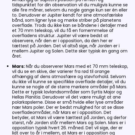
tidspunktet for din observation vil du muligvis kunne se
alle fire måner, selvom du nogle gange kun ser én eller
to. Derudover er Jupiter kendt for sine atmosfæriske
bånd, som ligner lyse og mørke striber på planetens
overflade. Trods du ikke kan se båndene i detaljer med
et 70 mm teleskop, vil du få en fornemmelse af
overfladens struktur. Jupiter vil være bedst at
observere, når den er i opposition, da den her er
tættest på Jorden. Det vil altså sige, når Jorden er i
mellem Jupiter og Solen. Dette sker typisk én gang om
året.
Mars:
Når du observerer Mars med et 70 mm teleskop,
vil du se en skive, der varierer fra rød til orange
afhængig af dens atmosfære og støvforhold. Selvom
du ikke vil kunne se specifikke overflade detaljer, vil du
kunne se nogle af de større mørkere områder på Mars.
Dette er typisk lavlandsområder som Syrtis Major og
Hellas Planitia. Derudover vil det være muligt at ane
polarkapslerne. Disse er små hvide eller lyse områder
nær Mars poler. Der er bedst mulighed for at se disse
overfladeområder, når Mars er i opposition. Det
betyder, at Mars vil være tættest på Jorden, og derfor
størst, når Jorden står mellem Mars og Solen. Mars er i
opposition typisk hvert 26. måned. Det vil sige, der er
lidt over to år i mellem, at Mars er i opposition og