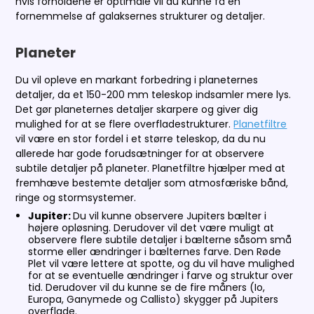
hvis forholdene er optimale vil du kunne få en
fornemmelse af galaksernes strukturer og detaljer.
Planeter
Du vil opleve en markant forbedring i planeternes
detaljer, da et 150-200 mm teleskop indsamler mere lys.
Det gør planeternes detaljer skarpere og giver dig
mulighed for at se flere overfladestrukturer.
Planetfiltre
vil være en stor fordel i et større teleskop, da du nu
allerede har gode forudsætninger for at observere
subtile detaljer på planeter. Planetfiltre hjælper med at
fremhæve bestemte detaljer som atmosfæriske bånd,
ringe og stormsystemer.
Jupiter:
Du vil kunne observere Jupiters bælter i
højere opløsning. Derudover vil det være muligt at
observere flere subtile detaljer i bælterne såsom små
storme eller ændringer i bælternes farve. Den Røde
Plet vil være lettere at spotte, og du vil have mulighed
for at se eventuelle ændringer i farve og struktur over
tid. Derudover vil du kunne se de fire måners (Io,
Europa, Ganymede og Callisto) skygger på Jupiters
overflade.