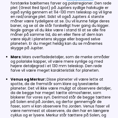
forstærke bælternes farver og polarregioner. Den røde
plet (Great Red Spot) på Jupiters sydlige halvkugle er
også synlig gennem et 114-130 mm teleskop og vil ligne
en rød/orange plet. Sidst vil også Jupiters 4 største
måner være tydeligere at se. Du vil kunne følge deres
baner, og se at de står forskelligt hver gang du kigger.
Nogle gange vil du ikke være i stand til at se alle fire
måner på samme tid, da en eller flere af dem kan
være skjult i planetens skygge eller bagved selve
planeten. Er du meget heldig kan du se månernes
skygge på Jupiter.
Mars:
Mars overfladedetaljer, som de mørke områder
og polariske kapper, vil være mere synlige og med
højere detaljegrad i et 130 mm teleskop. Den røde
farve vil være meget karakteristisk for planeten.
Venus og Merkur:
Disse planeter vil være lette at
spotte, da de fremstår som klare og lysestærke
planeter. Det vil ikke være muligt at observere detaljer,
da de begge har meget tætte atmosfærer, som
blokerer for vores syn. Derimod står de begge tættere
på Solen end på Jorden, og derfor gennemgår de
faser, som vi kan observere fra Jorden. Venus faser vil
være nemmest at observere, da den har en længere
cyklus og er lysere. Merkur står tættere på Solen, og