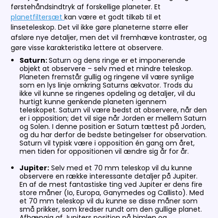
førstehåndsindtryk af forskellige planeter. Et
planetfiltersæt
kan være et godt tilkøb til et
linseteleskop. Det vil ikke gøre planeterne større eller
afsløre nye detaljer, men det vil fremhæve kontraster, og
gøre visse karakteristika lettere at observere.
Saturn:
Saturn og dens ringe er et imponerende
objekt at observere – selv med et mindre teleskop.
Planeten fremstår gullig og ringene vil være synlige
som en lys linje omkring Saturns ækvator. Trods du
ikke vil kunne se ringenes opdeling og detaljer, vil du
hurtigt kunne genkende planeten igennem
teleskopet. Saturn vil være bedst at observere, når den
er i opposition; det vil sige når Jorden er mellem Saturn
og Solen. I denne position er Saturn tættest på Jorden,
og du har derfor de bedste betingelser for observation.
Saturn vil typisk være i opposition én gang om året,
men tiden for oppositionen vil ændre sig år for år.
Jupiter:
Selv med et 70 mm teleskop vil du kunne
observere en række interessante detaljer på Jupiter.
En af de mest fantastiske ting ved Jupiter er dens fire
store måner (Io, Europa, Ganymedes og Callisto). Med
et 70 mm teleskop vil du kunne se disse måner som
små prikker, som kredser rundt om den gullige planet.
Afhængig af Jupiters position på himlen og