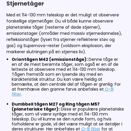
Stjernetåger
Med et 114-130 mm teleskop er det muligt at observere
forskellige stjernetåger. Du vil både kunne observere
planetariske tåger (resterne af døde stjerner),
emissionstager (områder med massiv stjernedannelse),
refleksionståger (lyset fra stjerner reflekterer støv og
gas) og Supernova-rester (voldsom eksplosion, der
markerer slutningen på en stjernes liv).
Oriontågen M42 (emissionståge):
Denne tåge er
en af de mest berømte tåger, som også er en af de
letteste at observere med et 114-130 mm teleskop.
Tågen fremstår som en lysende sky med en
karakteristisk struktur. Du kan være heldig at
bemærke, at den centrale del af tågen er grønlig. For
at fremhæve den grønne farve anbefales et
O-lll
filter
.
Dumbbell tågen M27 og Ring tågen M57
(planetariske tåger):
Disse er populære planetariske
tåger, som vil være synlige med et 114-130 mm
teleskop. Du vil kunne se den runde form, og hvis
forholdene er gode, vil det være muligt at se detaljer i
deres strukturer. Her anbefales et
O-lll filter
for at