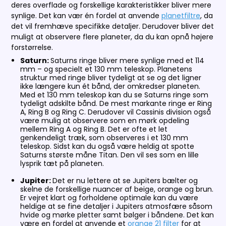
deres overflade og forskellige karakteristikker bliver mere
synlige. Det kan vær én fordel at anvende
planetfiltre
, da
det vil fremhæve specifikke detaljer. Derudover bliver det
muligt at observere flere planeter, da du kan opnå højere
forstørrelse.
Saturn:
Saturns ringe bliver mere synlige med et 114
mm – og specielt et 130 mm teleskop. Planetens
struktur med ringe bliver tydeligt at se og det ligner
ikke længere kun ét bånd, der omkredser planeten.
Med et 130 mm teleskop kan du se Saturns ringe som
tydeligt adskilte bånd. De mest markante ringe er Ring
A, Ring B og Ring C. Derudover vil Cassinis division også
være mulig at observere som en mørk opdeling
mellem Ring A og Ring B. Det er ofte et let
genkendeligt træk, som observeres i et 130 mm
teleskop. Sidst kan du også være heldig at spotte
Saturns største måne Titan. Den vil ses som en lille
lysprik tæt på planeten.
Jupiter:
Det er nu lettere at se Jupiters bælter og
skelne de forskellige nuancer af beige, orange og brun.
Er vejret klart og forholdene optimale kan du være
heldige at se fine detaljer i Jupiters atmosfære såsom
hvide og mørke pletter samt bølger i båndene. Det kan
være en fordel at anvende et
orange 21 filter
for at