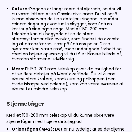
Saturn:
Ringene er langt mere detaljerede, og der vil
nu være lettere at se Cassini divisionen. Du vil også
kunne observere de fine detaljer i ringene, herunder
mindre ringer og eventuelle skygger, som Saturn
kaster på sine egne ringe. Med et 150-200 mm
teleskop kan du begynde at se de store
stormsystemer eller hvirvler, som findes i de øverste
lag af atmosfæren, især på Saturns poler. Disse
systemer kan være små, men under gode forhold og
med en højere opløsning vil du få et klarere billede af,
hvordan stormene udvikler sig.
Mars:
Et 150-200 mm teleskop giver dig mulighed for
at se flere detaljer på Mars' overflade. Du vil kunne
skelne store kratere, sandskure og polkappen (den
hvide iskappe ved polerne), som kan være sværere at
skelne i et mindre teleskop.
Stjernetåger
Med et 150-200 mm teleskop vil du kunne observere
stjernetåger med højere detaljegrad.
Oriontågen (M42):
Det er nu tydeligt at se detaljerne