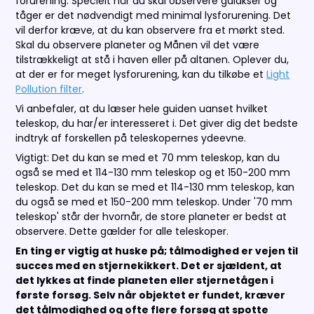
forurening. Specielt når du skal observere galakser og
tåger er det nødvendigt med minimal lysforurening. Det
vil derfor kræve, at du kan observere fra et mørkt sted.
Skal du observere planeter og Månen vil det være
tilstrækkeligt at stå i haven eller på altanen. Oplever du,
at der er for meget lysforurening, kan du tilkøbe et
Light
Pollution filter
.
Vi anbefaler, at du læser hele guiden uanset hvilket
teleskop, du har/er interesseret i. Det giver dig det bedste
indtryk af forskellen på teleskopernes ydeevne.
Vigtigt: Det du kan se med et 70 mm teleskop, kan du
også se med et 114-130 mm teleskop og et 150-200 mm
teleskop. Det du kan se med et 114-130 mm teleskop, kan
du også se med et 150-200 mm teleskop. Under '70 mm
teleskop' står der hvornår, de store planeter er bedst at
observere. Dette gælder for alle teleskoper.
En ting er vigtig at huske på; tålmodighed er vejen til
succes med en stjernekikkert. Det er sjældent, at
det lykkes at finde planeten eller stjernetågen i
første forsøg. Selv når objektet er fundet, kræver
det tålmodighed og ofte flere forsøg at spotte