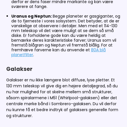
derfor er dens faser mindre markante og kan være
sværere at fange.
Uranus og Neptun:
Begge planeter er gasgiganter, og
de to fjerneste i vores solsystem. Det betyder, at de er
vanskelige at observere i detaljer. Men med et 114-130
mm teleskop vil det være muligt at se dem så små
diske. Er forholdene gode kan du være heldig at
bemærke deres karakteristiske farver; Uranus som vil
fremstå blågrøn og Neptun vil fremstå blålig. For at
fremhæve farverne kan du anvende et
80A blå
planetfilter
.
Galakser
Galakser er nu ikke længere blot diffuse, lyse pletter. Et
130 mm teleskop vil give dig en højere detaljegrad, så du
nu har mulighed for at skelne mellem små strukturer,
såsom spiralarmene i M51 (Whirlpool-galaksen) eller det
centrale mørke bånd i Sombrero-galaksen. Du vil derfor
nu kunne få et bedre indtryk af galaksers generelle form
og strukturer.