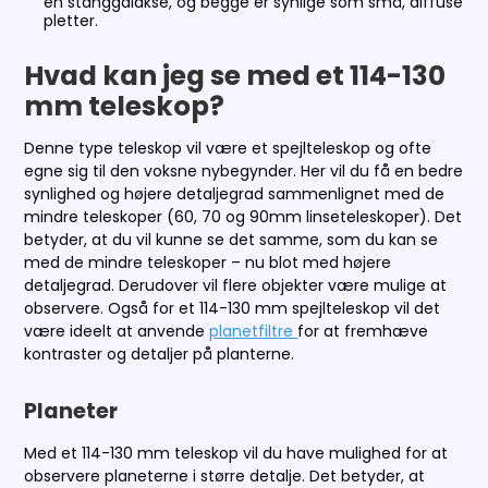
en stanggalakse, og begge er synlige som små, diffuse
pletter.
Hvad kan jeg se med et 114-130
mm teleskop?
Denne type teleskop vil være et spejlteleskop og ofte
egne sig til den voksne nybegynder. Her vil du få en bedre
synlighed og højere detaljegrad sammenlignet med de
mindre teleskoper (60, 70 og 90mm linseteleskoper). Det
betyder, at du vil kunne se det samme, som du kan se
med de mindre teleskoper – nu blot med højere
detaljegrad. Derudover vil flere objekter være mulige at
observere. Også for et 114-130 mm spejlteleskop vil det
være ideelt at anvende
planetfiltre
for at fremhæve
kontraster og detaljer på planterne.
Planeter
Med et 114-130 mm teleskop vil du have mulighed for at
observere planeterne i større detalje. Det betyder, at