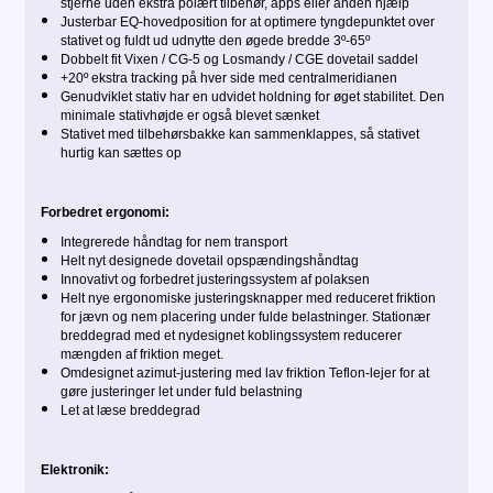
stjerne uden ekstra polært tilbehør, apps eller anden hjælp
Justerbar EQ-hovedposition for at optimere tyngdepunktet over
stativet og fuldt ud udnytte den øgede bredde 3º-65º
Dobbelt fit Vixen / CG-5 og Losmandy / CGE dovetail saddel
+20º ekstra tracking på hver side med centralmeridianen
Genudviklet stativ har en udvidet holdning for øget stabilitet. Den
minimale stativhøjde er også blevet sænket
Stativet med tilbehørsbakke kan sammenklappes, så stativet
hurtig kan sættes op
Forbedret ergonomi:
Integrerede håndtag for nem transport
Helt nyt designede dovetail opspændingshåndtag
Innovativt og forbedret justeringssystem af polaksen
Helt nye ergonomiske justeringsknapper med reduceret friktion
for jævn og nem placering under fulde belastninger. Stationær
breddegrad med et nydesignet koblingssystem reducerer
mængden af ​​friktion meget.
Omdesignet azimut-justering med lav friktion Teflon-lejer for at
gøre justeringer let under fuld belastning
Let at læse breddegrad
Elektronik: