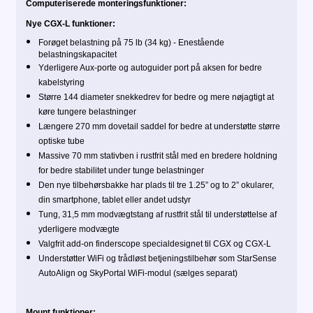
Computeriserede monteringsfunktioner
:
Nye CGX-L funktioner:
F
orøget belastning på 75 lb (34 kg) - Enestående
belastningskapacitet
Yderligere Aux-porte og autoguider port på aksen for bedre
kabelstyring
Større 144 diameter snekkedrev for bedre og mere nøjagtigt at
køre tungere belastninger
Længere 270 mm dovetail saddel for bedre at understøtte større
optiske tube
Massive 70 mm stativben i rustfrit stål med en bredere holdning
for bedre stabilitet under tunge belastninger
Den nye tilbehørsbakke har plads til tre 1.25” og to 2” okularer,
din smartphone, tablet eller andet udstyr
Tung, 31,5 mm modvægtstang af rustfrit stål til understøttelse af
yderligere modvægte
Valgfrit add-on finderscope specialdesignet til CGX og CGX-L
Understøtter WiFi og trådløst betjeningstilbehør som StarSense
AutoAlign og SkyPortal WiFi-modul (sælges separat)
Mount funktioner: