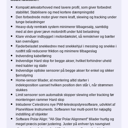
Kompakt ækvatorhoved med lavere profil, som giver forbedret
stabilitet. Stabilisere og med kortere dæmpningstid
Den forbedrede motor giver mere kraft, slewing og tracking under
tunge belastninger
Heavy-duty remtræk system minimerer tilbagesalg, samtidig
med at den giver jævn motordrift under fuld belastning
Klare vinduer indbygget i motordækslet, så remskriver og bælter
kan overvåges
Fjederbelastet snekkedrev med snekkehjul i messing og snekke i
rustfrit stål reducerer friktion og minimere tilbageslag
Indvending kabelføring
Indvendige Hard stop for begge akser, hvilket forhindrer uheld
med kabler og stativ
Indvendige optiske sensorer på begge akser for enkel og sikker
fjernstyring
Home-sensor tillader, at montering altid starter i
indeksposition uanset hvilken position den står i, når strømmen
slukkes
Limit sensorer som automatisk stopper slewing eller tracking før
monteringen rammer Hard stop
Inkluderer Celestrons nye PWI-teleskopstyresoftware, udviklet af
PlaneWave Instruments. Softwaren har multi-point for nøjagtig
indstilling af objekter
Software Polar Align: "All-Star Polar Alignment" tillader hurtig og
meget præcis polær justering. Juster på enhver lys navngivet