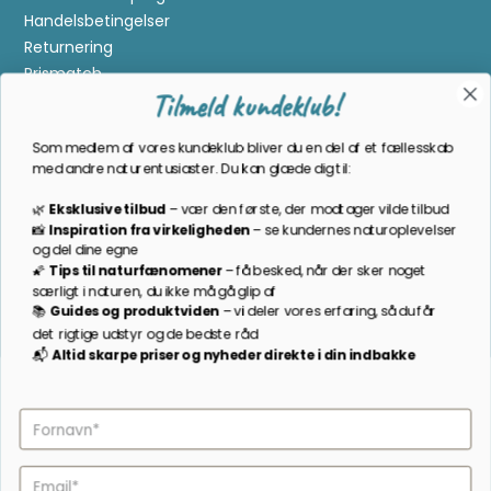
Handelsbetingelser
Returnering
Prismatch
Tilmeld kundeklub!
Cookies
Gavekort
Som medlem af vores kundeklub bliver du en del af et fællesskab
Om Kikkertland
med andre naturentusiaster. Du kan glæde dig til:
🌿
Eksklusive tilbud
–
vær den første, der modtager vilde tilbud
Bliv en del af kundeklubben
📸
Inspiration
fra
virkeligheden
–
se
kundernes
naturoplevelser
og
del
dine
egne
Som medlem bliver du opdateret på nyheder, månedens
🌠
Tips
til
naturfænomener
–
få
besked,
når
der
sker
noget
prisbasker, spændende kampagner og meget mere!
særligt
i
naturen,
du
ikke
må
gå
glip
af
📚
Guides
og
produktviden
–
vi
deler
vores
erfaring,
så
du
får
TILMELD NYHEDSBREV
det
rigtige
udstyr
og
de
bedste
råd
📬
A
ltid s
karpe priser
og
nyheder
direkte
i
din
indbakke
Følg os på facebook