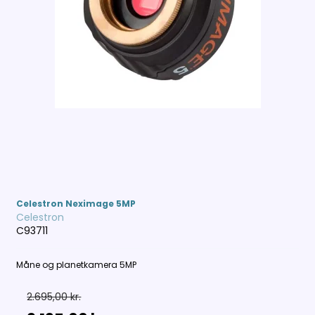
Celestron Neximage 5MP
Celestron
C93711
Måne og planetkamera 5MP
2.695,00 kr.