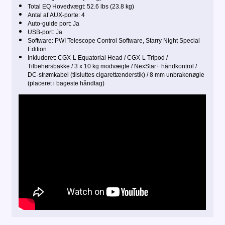
Total EQ Hovedvægt: 52.6 lbs (23.8 kg)
Antal af AUX-porte: 4
Auto-guide port: Ja
USB-port: Ja
Software: PWI Telescope Control Software, Starry Night Special
Edition
Inkluderet: CGX-L Equatorial Head / CGX-L Tripod /
Tilbehørsbakke / 3 x 10 kg modvægte / NexStar+ håndkontrol /
DC-strømkabel (tilsluttes cigarettænderstik) / 8 mm unbrakonøgle
(placeret i bageste håndtag)