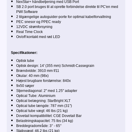
NexStar+ håndbetjening med USB Port
SB 2.0 port bruges til at oprette forbindelse direkte til PC'en med
PWI Software
2 tilgængelige autoguider-porte for optimal kabelforvaltning
PEC snesor og PPEC ready
12VDC strømforsyning
Real Time Clock
On/off kontakt med rød LED
Specifikationer:
Optisk tube
Optisk design: 14' (355 mm) Schmidt-Cassegrain
Brændvidde: 3910 mm f/11
Okular:
40 mm (98x)
Højest brugbare forstørrelse: 840x
9x50 søger
Stjernediagonal: 2" med 1.25" adapter
Optical Tube: Aluminium
Optical belægning: StarBright XLT
Optical tube længde: 787 mm (31")
Optical tube vægt: 46 lbs (21 kg)
Dovetail kompatibilitet: CGE Dovetail Bar
Belastningskapacitet: 75 lbs (34 kg)
Breddegradområde: 3° - 65°
Stativvægt: 46.2 lbs (21 kg)