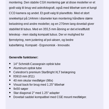
montering. Den stabile CGX montering gør at disse modeller er et
godt valg til brug ved astrofotografi, også med tilbehør som et tungt
CCD kamera og andet.
Et godt valg til planetfoto.
Med et stort
snekkehjul på 144mm i diameter kan montering håndtere større
belastning end andre modeller, og en 270mm lang dovetail giver
stabilitet til tubus.
Med en 355,5 mm åbning er det et kraftfuldt
teleskop - men stadig kompakt tubus.
Der er mulighed for
fjernstyring, nem justering af pol-aksen, og bedre
kabelføring.
Kompakt - Ergonomisk - Innovativ.
Generelle funktioner:
14" Schmidt-Cassegrain optisk tube
Aluminum optisk tube
Celestron's premium StarBright XLT belægning
f/3910 mm (f/11)
40 mm okular medfølger (98x)
Visual back for brug med 1.25" tilbehør
9x50 søger
Star diagonal 2" med 1.25" adapter
Dovetail saddel kompatibel med CGE mount medfølger.