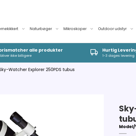
ernekikkert
Naturbøger
Mikroskoper
Outdoor udstyr
 prismatcher alle produkter
Hurtig Leverin
bliver ikke billigere
1-3 dages levering
Sky-Watcher Explorer 250PDS tubus
Sky
tub
Model/