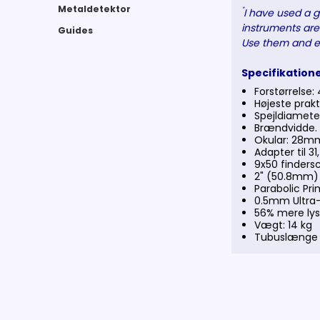
Metaldetektor
"
I have used a 
instruments are
Guides
Use them and e
Specifikation
Forstørrelse: 
Højeste prakt
Spejldiamet
Brændvidde.
Okular: 28m
Adapter til 
9x50 finders
2" (50.8mm) 
Parabolic Pri
0.5mm Ultra-
56% mere ly
Vægt: 14 kg
Tubuslænge