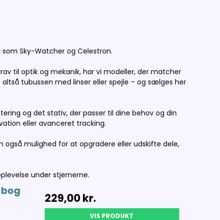
er som Sky-Watcher og Celestron.
v til optik og mekanik, har vi modeller, der matcher
altså tubussen med linser eller spejle – og sælges her
ing og det stativ, der passer til dine behov og din
rvation eller avanceret tracking.
en også mulighed for at opgradere eller udskifte dele,
levelse under stjernerne.
t bog
229,00 kr.
VIS PRODUKT