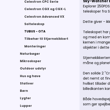
Sky-Watcher E
Celestron CPC Serie
Explorer 250PD
Celestron CGX og CGX-L
teleskoper fra 
Celestron Advanced VX
Dette giver - ik
Solteleskop
TUBUS - OTA
Teleskopet har p
og med en komako
Tilbehør til Stjernekikkert
kernen i mange 
Monteringer
objekter i dett
Naturbøger
Stjernekikkerten
Mikroskoper
måne og planet
Outdoor udstyr
Den solide 2 "C
Hus og have
det nemt at fin
hvilket tillader
Stativer
billedkanten ka
Børn
Lygter
Både hovedspejl
som gør spejlb
Lupper