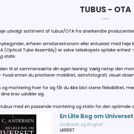
TUBUS - OTA
 nøje udvalgt sortiment af tubus/OTA fra anerkendte producent
ybegynder, erfaren amatørastronom eller entusiast med høje kra
A (Optical Tube Assembly) er selve teleskopets optiske enhed – 
 stativ
.
heden til at sammensætte din egen løsning: Vælg netop den monter
– hvad enten du prioriterer mobilitet, astrofotografi, visuel obse
og montering hver for sig får du ikke blot større fleksibilitet, m
ine krav udvikler sig.
tubus med en passende montering og stativ for den optimale op
En Lille Bog om Universe
Lindhardt og Ringhof
LR6597