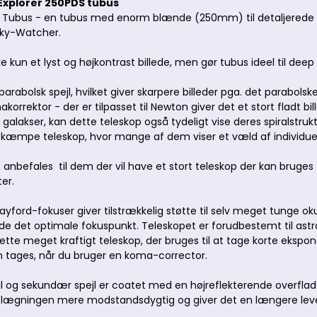
xplorer 250PDS tubus
S Tubus - en tubus med enorm blænde (250mm) til detaljerede 
Sky-Watcher.
ke kun et lyst og højkontrast billede, men gør tubus ideel til dee
arabolsk spejl, hvilket giver skarpere billeder pga. det parabolsk
rrektor - der er tilpasset til Newton giver det et stort fladt bi
galakser, kan dette teleskop også tydeligt vise deres spiralstru
e kæmpe teleskop, hvor mange af dem viser et væld af individuelt
 anbefales til dem der vil have et stort teleskop der kan bruges t
er.
rayford-fokuser giver tilstrækkelig støtte til selv meget tunge o
de det optimale fokuspunkt. Teleskopet er forudbestemt til ast
 dette meget kraftigt teleskop, der bruges til at tage korte ekspon
n tages, når du bruger en koma-corrector.
 og sekundær spejl er coatet med en højreflekterende overflade
elægningen mere modstandsdygtig og giver det en længere leve