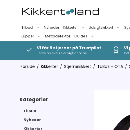
Tilbud
Nyheder
Kikkerter
Udsigtskikkert
Stj
Lupper
Metaldetektor
Guides
Vi får 5 stjerner på Trustpilot
Vi
Jeres oplevelse er vigtig for os
Det 
Forside
/
Kikkerter
/
Stjernekikkert
/
TUBUS - OTA
/
Kategorier
Tilbud
Nyheder
Kikkerter