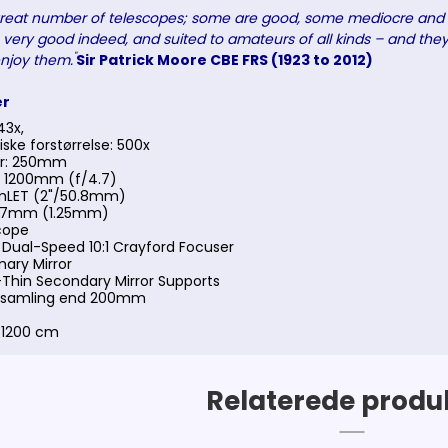
great number of telescopes; some are good, some mediocre and
 very good indeed, and suited to amateurs of all kinds – and they 
"
njoy them.
Sir Patrick Moore CBE FRS (1923 to 2012)
er
43x,
iske forstørrelse: 500x
er: 250mm
 1200mm (f/4.7)
mLET (2"/50.8mm)
31,7mm (1.25mm)
cope
Dual-Speed 10:1 Crayford Focuser
mary Mirror
Thin Secondary Mirror Supports
ssamling end 200mm
 1200 cm
Relaterede produ