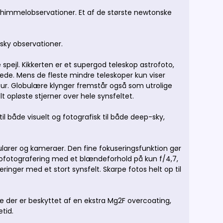
himmelobservationer. Et af de største newtonske
p sky observationer.
e spejl. Kikkerten er et supergod teleskop astrofoto,
llede. Mens de fleste mindre teleskoper kun viser
ktur. Globulære klynger fremstår også som utrolige
 opløste stjerner over hele synsfeltet.
il både visuelt og fotografisk til både deep-sky,
kularer og kameraer. Den fine fokuseringsfunktion gør
rofotografering med et blændeforhold på kun f/4,7,
eringer med et stort synsfelt. Skarpe fotos helt op til
 der er beskyttet af en ekstra Mg2F overcoating,
tid.