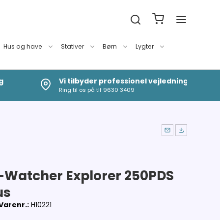
Hus og have
Stativer
Børn
Lygter
g
Vi tilbyder professionel vejledning
Ring til os på tlf 9630 3409
-Watcher Explorer 250PDS
us
Varenr.:
H10221