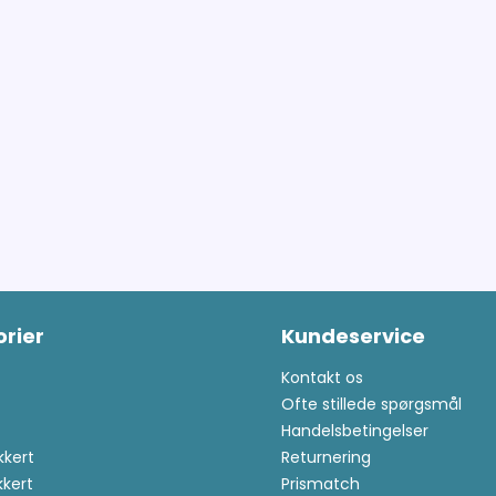
rier
Kundeservice
Kontakt os
Ofte stillede spørgsmål
Handelsbetingelser
kkert
Returnering
kkert
Prismatch