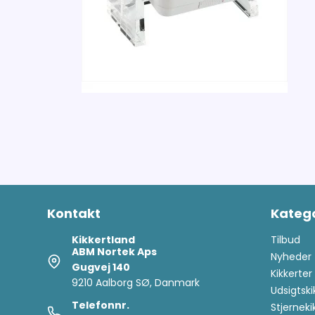
Kontakt
Katego
Kikkertland
Tilbud
ABM Nortek Aps
Nyheder
Gugvej 140
Kikkerter
9210 Aalborg SØ, Danmark
Udsigtski
Telefonnr.
Stjerneki