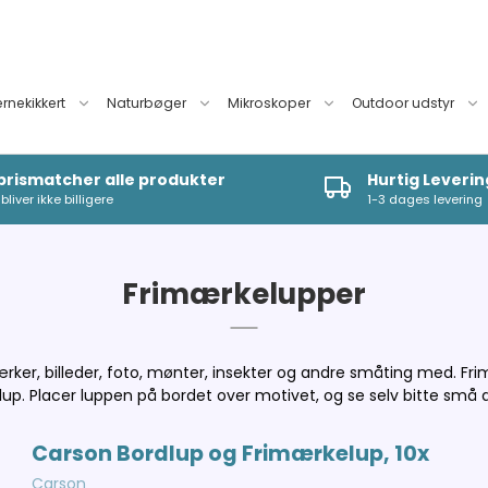
ernekikkert
Naturbøger
Mikroskoper
Outdoor udstyr
 prismatcher alle produkter
Hurtig Leverin
bliver ikke billigere
1-3 dages levering
Frimærkelupper
rker, billeder, foto, mønter, insekter og andre småting med. Fr
lup. Placer luppen på bordet over motivet, og se selv bitte små d
Carson Bordlup og Frimærkelup, 10x
Carson