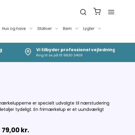
Hus og have
Stativer
Børn
Lygter
g
Vi tilbyder professionel vejledning
Ring til os på tlf 9630 3409
imærkelupperne er specielt udvalgte til nærstudering
etaljer tydeligt. En frimærkelup er et uundværligt
79,00 kr.