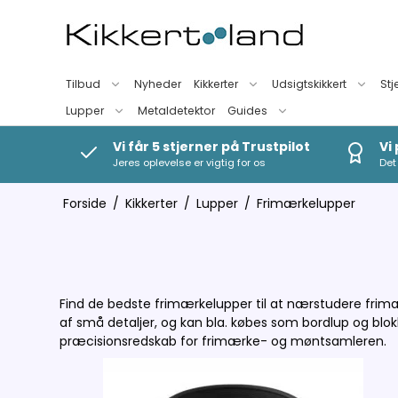
Tilbud
Nyheder
Kikkerter
Udsigtskikkert
Stj
Lupper
Metaldetektor
Guides
Vi får 5 stjerner på Trustpilot
Vi
Jeres oplevelse er vigtig for os
Det 
Forside
/
Kikkerter
/
Lupper
/
Frimærkelupper
Find de bedste frimærkelupper til at nærstudere frimæ
af små detaljer, og kan bla. købes som bordlup og blok
præcisionsredskab for frimærke- og møntsamleren.