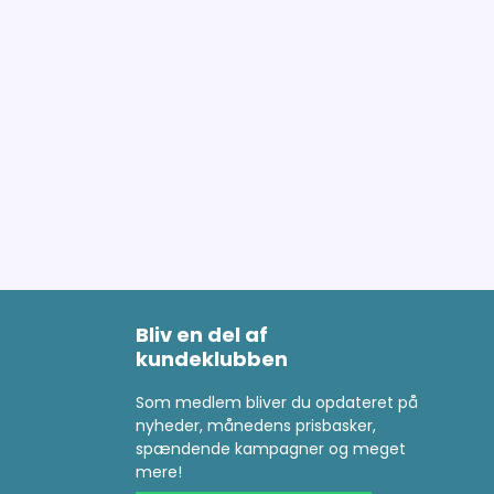
Bliv en del af
kundeklubben
Som medlem bliver du opdateret på
nyheder, månedens prisbasker,
spændende kampagner og meget
mere!