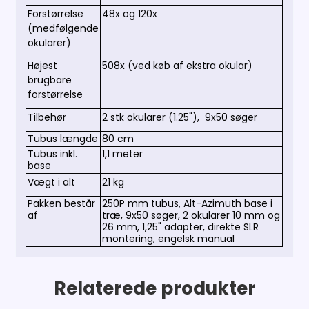
Forstørrelse
48x og 120x
(medfølgende
okularer)
Højest
508x (ved køb af ekstra okular)
brugbare
forstørrelse
Tilbehør
2 stk okularer (1.25"), 9x50 søger
Tubus længde
80 cm
Tubus inkl.
1,1 meter
base
Vægt i alt
21 kg
Pakken består
250P mm tubus, Alt-Azimuth base i
af
træ, 9x50 søger, 2 okularer 10 mm og
26 mm, 1,25" adapter, direkte SLR
montering, engelsk manual
Relaterede produkter