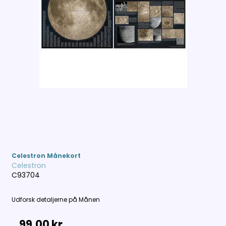
Celestron Månekort
Celestron
C93704
Udforsk detaljerne på Månen
99,00 kr.