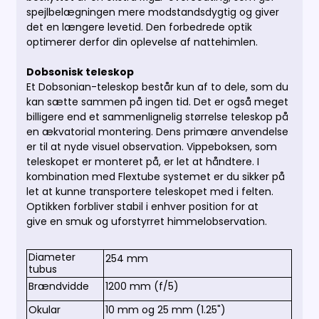
spejlbelægningen mere modstandsdygtig og giver
det en længere levetid.
Den forbedrede optik
optimerer derfor din oplevelse af nattehimlen.
Dobsonisk teleskop
Et Dobsonian-teleskop består kun af to dele, som du
kan sætte sammen på ingen tid.
Det er også meget
billigere end et sammenlignelig størrelse teleskop på
en ækvatorial montering.
Dens primære anvendelse
er til at nyde visuel observation. Vippeboksen, som
teleskopet er monteret på, er let at håndtere. I
kombination med Flextube systemet er du sikker på
let at kunne transportere teleskopet med i felten.
Optikken forbliver stabil i enhver position for at
give en smuk og uforstyrret himmelobservation.
Diameter
254 mm
tubus
Brændvidde
1200 mm (f/5)
Okular
10 mm og 25 mm (1.25")