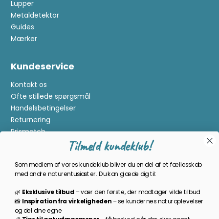
Lupper
Metaldetektor
Guides
Mærker
Kundeservice
Kontakt os
Ofte stillede spørgsmål
Handelsbetingelser
Returnering
Prismatch
Tilmeld kundeklub!
Cookies
Gavekort
Som medlem af vores kundeklub bliver du en del af et fællesskab
Om Kikkertland
med andre naturentusiaster. Du kan glæde dig til:
🌿
Eksklusive tilbud
–
vær den første, der modtager vilde tilbud
Bliv en del af kundeklubben
📸
Inspiration
fra
virkeligheden
–
se
kundernes
naturoplevelser
og
del
dine
egne
Som medlem bliver du opdateret på nyheder, månedens