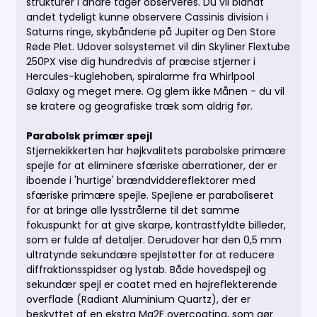
strukturer i andre tåger observeres. Du vil blandt
andet
tydeligt kunne observere Cassinis division i
Saturns ringe, skybåndene på Jupiter og Den Store
Røde Plet.
Udover solsystemet vil din Skyliner Flextube
250PX vise dig hundredvis af præcise stjerner i
Hercules-kuglehoben, spiralarme fra Whirlpool
Galaxy og meget mere.
Og glem ikke Månen - du vil
se kratere og geografiske træk som aldrig før.
Parabolsk primær spejl
Stjernekikkerten har højkvalitets parabolske primære
spejle for at eliminere sfæriske aberrationer, der er
iboende i 'hurtige' brændviddereflektorer med
sfæriske primære spejle.
Spejlene er paraboliseret
for at bringe alle lysstrålerne til det samme
fokuspunkt for at give skarpe, kontrastfyldte billeder,
som er fulde af detaljer.
Derudover har den 0,5 mm
ultratynde sekundære spejlstøtter for at reducere
diffraktionsspidser og lystab.
Både hovedspejl og
sekundær spejl er coatet med en højreflekterende
overflade (Radiant Aluminium Quartz), der er
beskyttet af en ekstra Mg2F overcoating, som gør