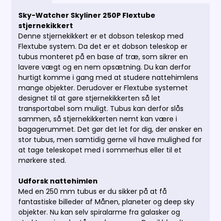
Sky-Watcher Skyliner 250P Flextube
stjernekikkert
Denne stjernekikkert er et dobson teleskop med
Flextube system. Da det er et dobson teleskop er
tubus monteret på en base af træ, som sikrer en
lavere vægt og en nem opsætning. Du kan derfor
hurtigt komme i gang med at studere nattehimlens
mange objekter. Derudover er Flextube systemet
designet til at gøre stjernekikkerten så let
transportabel som muligt. Tubus kan derfor slås
sammen, så stjernekikkerten nemt kan være i
bagagerummet. Det gør det let for dig, der ønsker en
stor tubus, men samtidig gerne vil have mulighed for
at tage teleskopet med i sommerhus eller til et
mørkere sted.
Udforsk nattehimlen
Med en 250 mm tubus er du sikker på at få
fantastiske billeder af Månen, planeter og deep sky
objekter.
Nu kan selv spiralarme fra galasker og