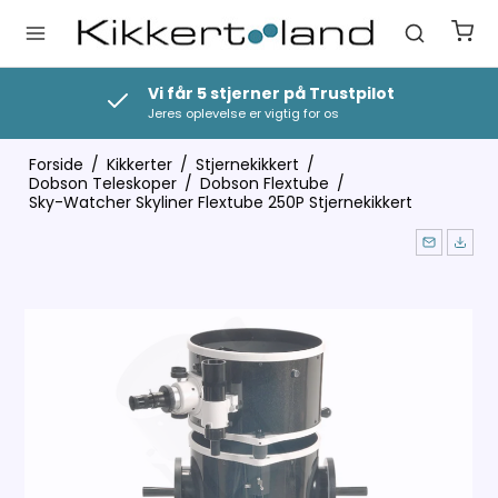
Vi får 5 stjerner på Trustpilot
Jeres oplevelse er vigtig for os
Forside
/
Kikkerter
/
Stjernekikkert
/
Dobson Teleskoper
/
Dobson Flextube
/
Sky-Watcher Skyliner Flextube 250P Stjernekikkert