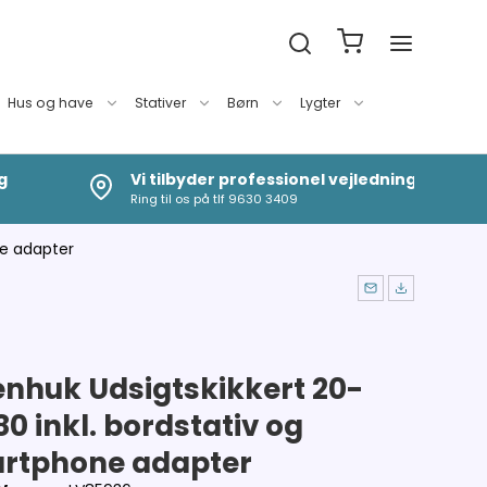
Hus og have
Stativer
Børn
Lygter
g
Vi tilbyder professionel vejledning
Ring til os på tlf 9630 3409
ne adapter
enhuk Udsigtskikkert 20-
0 inkl. bordstativ og
rtphone adapter