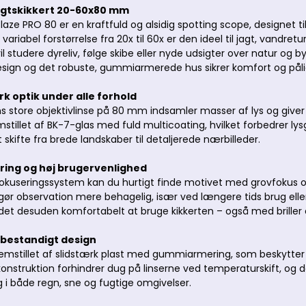
igtskikkert 20-60x80 mm
aze PRO 80 er en kraftfuld og alsidig spotting scope, designet t
variabel forstørrelse fra 20x til 60x er den ideel til jagt, vand
l studere dyreliv, følge skibe eller nyde udsigter over natur og b
ign og det robuste, gummiarmerede hus sikrer komfort og pålid
rk optik under alle forhold
s store objektivlinse på 80 mm indsamler masser af lys og giver kla
mstillet af BK-7-glas med fuld multicoating, hvilket forbedrer
skifte fra brede landskaber til detaljerede nærbilleder.
ring og høj brugervenlighed
fokuseringssystem kan du hurtigt finde motivet med grovfokus og d
 gør observation mere behagelig, især ved længere tids brug elle
et desuden komfortabelt at bruge kikkerten – også med briller ell
rbestandigt design
remstillet af slidstærk plast med gummiarmering, som beskytter 
konstruktion forhindrer dug på linserne ved temperaturskift, og 
g i både regn, sne og fugtige omgivelser.