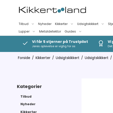
Tilbud
Nyheder
Kikkerter
Udsigtskikkert
Stj
Lupper
Metaldetektor
Guides
Vi får 5 stjerner på Trustpilot
Vi
Jeres oplevelse er vigtig for os
Det 
Forside
/
Kikkerter
/
Udsigtskikkert
/
Udsigtskikkert
/
Kategorier
Tilbud
Nyheder
Kikkerter