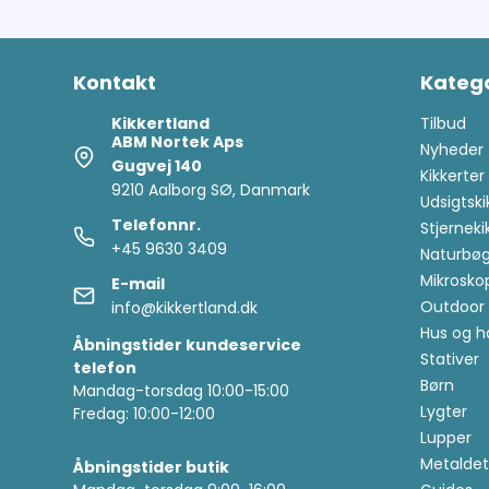
Kontakt
Katego
Kikkertland
Tilbud
ABM Nortek Aps
Nyheder
Gugvej 140
Kikkerter
9210 Aalborg SØ, Danmark
Udsigtski
Telefonnr.
Stjerneki
+45 9630 3409
Naturbøg
Mikrosko
E-mail
Outdoor 
info@kikkertland.dk
Hus og h
Åbningstider kundeservice
Stativer
telefon
Børn
Mandag-torsdag 10:00-15:00
Lygter
Fredag: 10:00-12:00
Lupper
Metaldet
Åbningstider butik