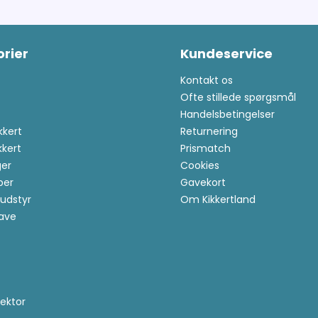
rier
Kundeservice
Kontakt os
Ofte stillede spørgsmål
Handelsbetingelser
kkert
Returnering
kkert
Prismatch
er
Cookies
per
Gavekort
udstyr
Om Kikkertland
ave
ektor