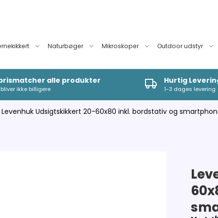
ernekikkert
Naturbøger
Mikroskoper
Outdoor udstyr
 prismatcher alle produkter
Hurtig Leverin
bliver ikke billigere
1-3 dages levering
Levenhuk Udsigtskikkert 20-60x80 inkl. bordstativ og smartpho
Lev
60x8
sma