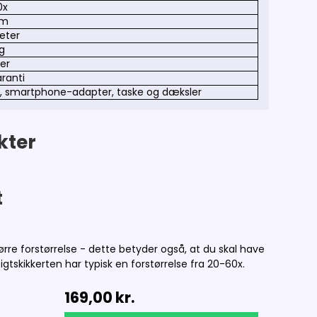
0x
mm
eter
 g
er
aranti
iv, smartphone-adapter, taske og dæksler
kter
t
tørre forstørrelse - dette betyder også, at du skal have
sigtskikkerten har typisk en forstørrelse fra 20-60x.
169,00 kr.