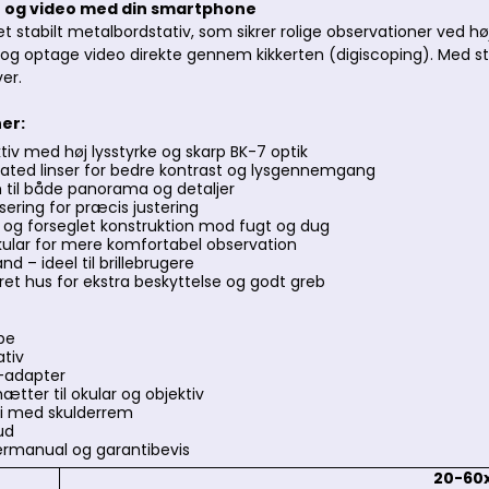
r og video med din smartphone
t stabilt metalbordstativ, som sikrer rolige observationer ved 
r og optage video direkte gennem kikkerten (digiscoping). Med 
ver.
er:
iv med høj lysstyrke og skarp BK-7 optik
oated linser for bedre kontrast og lysgennemgang
til både panorama og detaljer
sering for præcis justering
t og forseglet konstruktion mod fugt og dug
okular for mere komfortabel observation
nd – ideel til brillebrugere
 hus for ekstra beskyttelse og godt greb
pe
ativ
-adapter
ætter til okular og objektiv
i med skulderrem
ud
ermanual og garantibevis
20-60