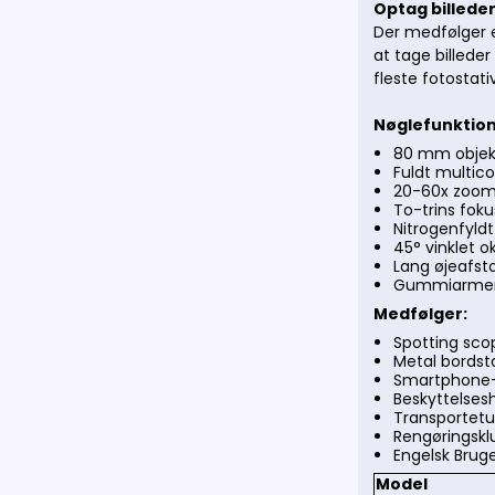
Optag billede
Der medfølger e
at tage billede
fleste fotostati
Nøglefunktion
80 mm objekt
Fuldt multic
20-60x zoom 
To-trins foku
Nitrogenfyld
45° vinklet 
Lang øjeafsta
Gummiarmeret
Medfølger:
Spotting sco
Metal bordst
Smartphone
Beskyttelsesh
Transportetu
Rengøringskl
Engelsk Brug
Model