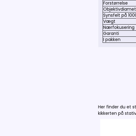
Forstørrelse
Objektivdiamet
Synsfelt på 10
Vægt
Nærfokusering 
Garanti
I pakken
Her finder du et s
kikkerten på stati