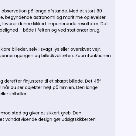
il observation på lange afstande. Med et stort 80
reture, begyndende astronomi og maritime oplevelser.
y, leverer denne kikkert imponerende resultater. Det
elighed – både i felten og ved stationær brug.
re billeder, selv i svagt lys eller overskyet vejr.
 lysgennemgangen og billedkvaliteten. Zoomfunktionen
erefter finjustere til et skarpt billede. Det 45°
r når du ser objekter højt på himlen. Den lange
er solbriller.
mod stød og giver et sikkert greb. Den
det vandafvisende design gør udsigtskikkerten