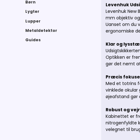
Børn
Levenhuk Uds
Levenhuk New Bl
Lygter
mm objektiv og 
Lupper
Uanset om du vi
Metaldetektor
ergonomiske des
Guides
Klar og lysstæ
Udsigtskikkerten
Optikken er fre
gør det nemt at 
Præcis fokuse
Med et totrins 
vinklede okular
øjeafstand gør d
Robust og vej
Kabinettet er f
nitrogenfyldte 
velegnet til bru