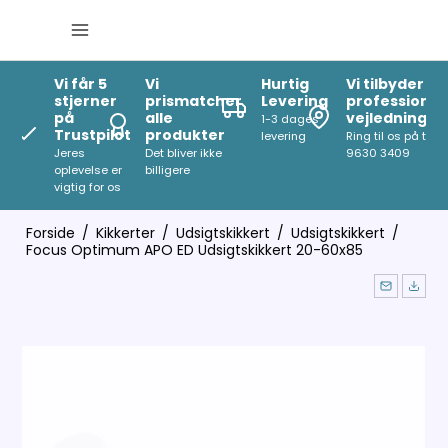
Vi får 5
Vi
Hurtig
Vi tilbyder
stjerner
prismatcher
Levering
professionel
på
alle
vejledning
1-3 dages
Trustpilot
produkter
levering
Ring til os på tlf
Jeres
Det bliver ikke
9630 3409
oplevelse er
billigere
vigtig for os
Forside
/
Kikkerter
/
Udsigtskikkert
/
Udsigtskikkert
/
Focus Optimum APO ED Udsigtskikkert 20-60x85