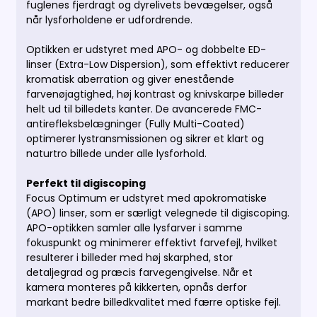
fuglenes fjerdragt og dyrelivets bevægelser, også
når lysforholdene er udfordrende.
Optikken er udstyret med APO- og dobbelte ED-
linser (Extra-Low Dispersion), som effektivt reducerer
kromatisk aberration og giver enestående
farvenøjagtighed, høj kontrast og knivskarpe billeder
helt ud til billedets kanter. De avancerede FMC-
antirefleksbelægninger (Fully Multi-Coated)
optimerer lystransmissionen og sikrer et klart og
naturtro billede under alle lysforhold.
Perfekt til digiscoping
Focus Optimum er udstyret med apokromatiske
(APO) linser, som er særligt velegnede til digiscoping.
APO-optikken samler alle lysfarver i samme
fokuspunkt og minimerer effektivt farvefejl, hvilket
resulterer i billeder med høj skarphed, stor
detaljegrad og præcis farvegengivelse. Når et
kamera monteres på kikkerten, opnås derfor
markant bedre billedkvalitet med færre optiske fejl.