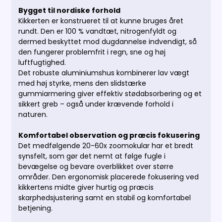
Bygget til nordiske forhold
Kikkerten er konstrueret til at kunne bruges året
rundt. Den er 100 % vandtæt, nitrogenfyldt og
dermed beskyttet mod dugdannelse indvendigt, så
den fungerer problemfrit i regn, sne og høj
luftfugtighed.
Det robuste aluminiumshus kombinerer lav vægt
med høj styrke, mens den slidstærke
gummiarmering giver effektiv stødabsorbering og et
sikkert greb – også under krævende forhold i
naturen.
Komfortabel observation og præcis fokusering
Det medfølgende 20-60x zoomokular har et bredt
synsfelt, som gør det nemt at følge fugle i
bevægelse og bevare overblikket over større
områder. Den ergonomisk placerede fokusering ved
kikkertens midte giver hurtig og præcis
skarphedsjustering samt en stabil og komfortabel
betjening.