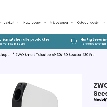
ernekikkert
Naturbøger
Mikroskoper
Outdoor udstyr
 prismatcher alle produkter
Hurtig Leverin
bliver ikke billigere
1-3 dages levering
skoper
/
ZWO Smart Teleskop AP 30/160 Seestar S30 Pro
ZWO
See
Model/