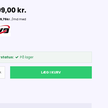
9,00 kr.
status:
På lager
LÆG I KURV
k.