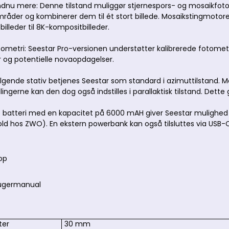
dnu mere: Denne tilstand muliggør stjernespors- og mosaikfotog
åder og kombinerer dem til ét stort billede. Mosaikstingmotoren,
illeder til 8K-kompositbilleder.
ometri: Seestar Pro-versionen understøtter kalibrerede fotometr
er og potentielle novaopdagelser.
ende stativ betjenes Seestar som standard i azimuttilstand. M
ingerne kan den dog også indstilles i parallaktisk tilstand. Dett
 batteri med en kapacitet på 6000 mAH giver Seestar mulighed fo
old hos ZWO). En ekstern powerbank kan også tilsluttes via USB-
op
rugermanual
ter
30 mm