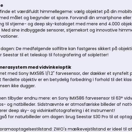
te
finde et værdifuldt himmellegeme: vælg objektet på din mobiltel
med målet og begynder at spore. Forvandl din smartphone eller tab
g til stjerne- og deep sky-kataloget med mere end 4.000 objekt
Med sine indbyggede sensorer, stjernekort og innovative himm
vationer.
dagen: De medfølgende solfiltre kan fastgøres sikkert på objekt
 Seestar til et teleskop til fotografering af solpletter!
merasystem med vidvinkeloptik
ret med Sony IMX585 1/1.2" farvesensor, der dækker et synsfelt på
flerdelte objektiv er en betydelig forbedring i forhold til det klass
insen ikke dugger.
en tilbyder endnu mere: en Sony IMX586 farvesensor til 63° vidvi
kabs- og natbilleder. Sidstnævnte er atmosfæriske billeder af nat
rer deep sky- og vidvinkelfotografering i ét instrument!
så for naturbilleder om dagen: brug Seestar S30 Pro til at optage 
ramaoptagelsestilstand: ZWO's mælkevejstilstand er ideel til 