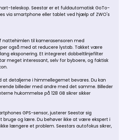
mart-teleskop. Seestar er et fuldautomatisk GoTo-
res via smartphone eller tablet ved hjælp af ZWO's
 af nattehimlen til kamerasensoren med
lper også med at reducere lystab. Takket være
ng eksponering. Et integreret dobbeltlinjefilter
star meget interessant, selv for byboere, og faktisk
kon.
med at detaljerne i himmellegemet bevares. Du kan
ponerende billeder med andre med det samme. Billeder
interne hukommelse på 128 GB sikrer sikker
rtphones GPS-sensor, justerer Seestar sig
 bruge og lære. Du behøver ikke at være ekspert i
 ikke længere et problem. Seestars autofokus sikrer,