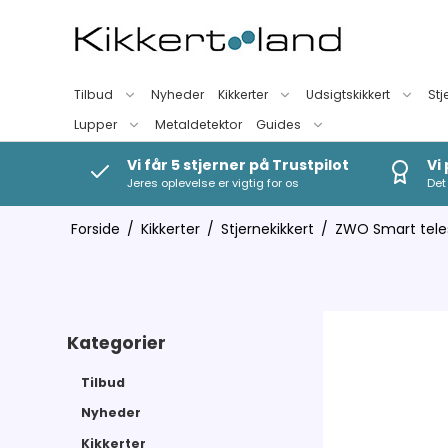
Tilbud
Nyheder
Kikkerter
Udsigtskikkert
Stj
Lupper
Metaldetektor
Guides
Vi får 5 stjerner på Trustpilot
Vi
Jeres oplevelse er vigtig for os
Det 
Forside
/
Kikkerter
/
Stjernekikkert
/
ZWO Smart tele
Kategorier
Tilbud
Nyheder
Kikkerter