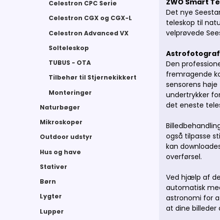
ZWO Smart Tel
Celestron CPC Serie
Det nye Seestar
Celestron CGX og CGX-L
teleskop til na
velprøvede See
Celestron Advanced VX
Solteleskop
Astrofotograf
TUBUS - OTA
Den professione
fremragende ko
Tilbehør til Stjernekikkert
sensorens høje 
Monteringer
undertrykker for
det eneste tele
Naturbøger
Mikroskoper
Billedbehandlin
også tilpasse s
Outdoor udstyr
kan downloades 
Hus og have
overførsel.
Stativer
Ved hjælp af de
Børn
automatisk med 
Lygter
astronomi for a
at dine billeder
Lupper