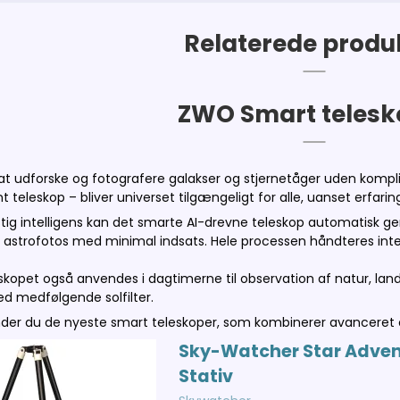
Relaterede produ
ZWO Smart telesk
 udforske og fotografere galakser og stjernetåger uden kompl
nt teleskop – bliver universet tilgængeligt for alle, uanset erfarin
tig intelligens kan det smarte AI-drevne teleskop automatisk g
 astrofotos med minimal indsats. Hele processen håndteres int
skopet også anvendes i dagtimerne til observation af natur, land
d medfølgende solfilter.
inder du de nyeste smart teleskoper, som kombinerer avanceret 
Sky-Watcher Star Adven
Stativ