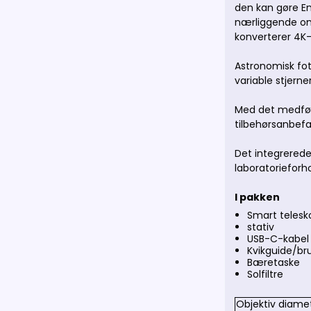
den kan gøre En
nærliggende omr
konverterer 4K-b
Astronomisk fot
variable stjern
Med det medfølg
tilbehørsanbefal
Det integrerede
laboratorieforh
I pakken
Smart telesk
stativ
USB-C-kabel
Kvikguide/b
Bæretaske
Solfiltre
Objektiv diame