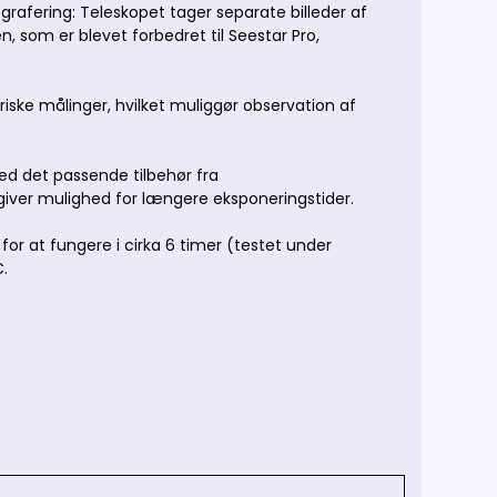
rafering: Teleskopet tager separate billeder af
 som er blevet forbedret til Seestar Pro,
iske målinger, hvilket muliggør observation af
ed det passende tilbehør fra
e giver mulighed for længere eksponeringstider.
r at fungere i cirka 6 timer (testet under
C.