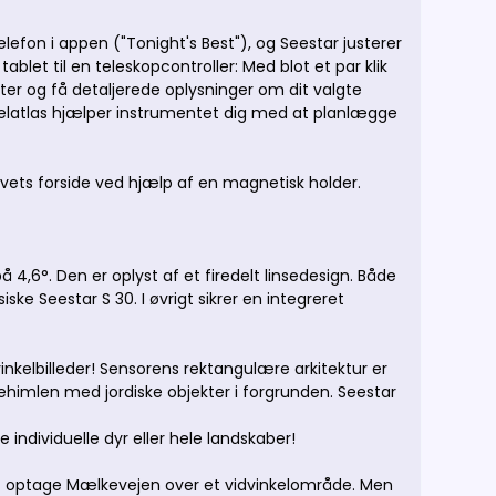
efon i appen ("Tonight's Best"), og Seestar justerer
let til en teleskopcontroller: Med blot et par klik
er og få detaljerede oplysninger om dit valgte
elatlas hjælper instrumentet dig med at planlægge
ivets forside ved hjælp af en magnetisk holder.
 4,6°. Den er oplyst af et firedelt linsedesign. Både
iske Seestar S 30. I øvrigt sikrer en integreret
nkelbilleder! Sensorens rektangulære arkitektur er
tehimlen med jordiske objekter i forgrunden. Seestar
individuelle dyr eller hele landskaber!
at optage Mælkevejen over et vidvinkelområde. Men