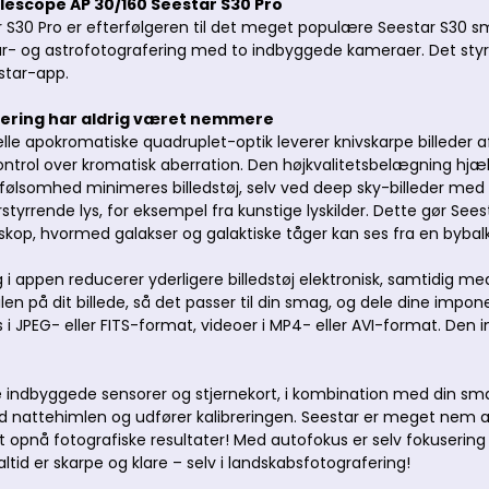
escope AP 30/160 Seestar S30 Pro
 S30 Pro er efterfølgeren til det meget populære Seestar S30 s
tur- og astrofotografering med to indbyggede kameraer. Det sty
star-app.
ering har aldrig været nemmere
lle apokromatiske quadruplet-optik leverer knivskarpe billeder
ntrol over kromatisk aberration. Den højkvalitetsbelægning hjæ
følsomhed minimeres billedstøj, selv ved deep sky-billeder med la
styrrende lys, for eksempel fra kunstige lyskilder. Dette gør See
skop, hvormed galakser og galaktiske tåger kan ses fra en bybal
g i appen reducerer yderligere billedstøj elektronisk, samtidig 
tilen på dit billede, så det passer til din smag, og dele dine im
i JPEG- eller FITS-format, videoer i MP4- eller AVI-format. Den 
 indbyggede sensorer og stjernekort, i kombination med din sma
nattehimlen og udfører kalibreringen. Seestar er meget nem at
t opnå fotografiske resultater! Med autofokus er selv fokusering
 altid er skarpe og klare – selv i landskabsfotografering!