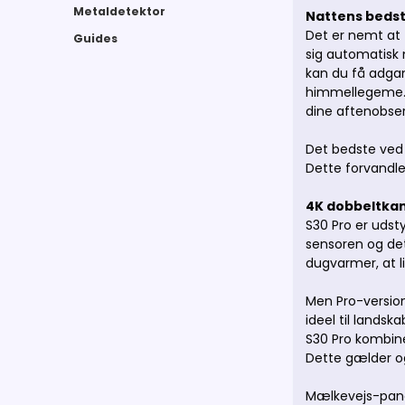
Metaldetektor
Nattens beds
Det er nemt at 
Guides
sig automatisk 
kan du få adgan
himmellegeme. 
dine aftenobser
Det bedste ved 
Dette forvandler
4K dobbeltka
S30 Pro er udsty
sensoren og det 
dugvarmer, at l
Men Pro-version
ideel til lands
S30 Pro kombine
Dette gælder og
Mælkevejs-pano