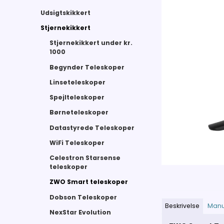
Udsigtskikkert
Stjernekikkert
Stjernekikkert under kr.
1000
Begynder Teleskoper
Linseteleskoper
Spejlteleskoper
Børneteleskoper
Datastyrede Teleskoper
WiFi Teleskoper
Celestron Starsense
teleskoper
ZWO Smart teleskoper
Dobson Teleskoper
Beskrivelse
Manu
NexStar Evolution