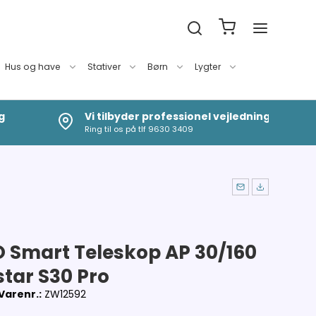
Hus og have
Stativer
Børn
Lygter
g
Vi tilbyder professionel vejledning
Ring til os på tlf 9630 3409
 Smart Teleskop AP 30/160
star S30 Pro
Varenr.:
ZW12592