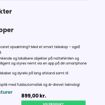
kter
oper
iceret opsætning? Med et smart teleskop – også
g.
enkende og lokalisere objekter på nattehimlen og
elligent og styres nemt via en app på din smartphone
skaber og dyreliv på lang afstand samt til
optik med fuldautomatisk og AI-drevet teknologi.
turer
899,00 kr.
VIS PRODUKT