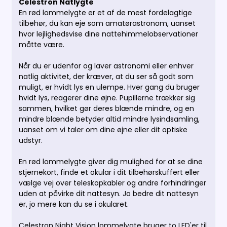
Celestron Natlygte
En rød lommelygte er et af de mest fordelagtige
tilbehør, du kan eje som amatørastronom, uanset
hvor lejlighedsvise dine nattehimmelobservationer
måtte være.
Når du er udenfor og laver astronomi eller enhver
natlig aktivitet, der kræver, at du ser så godt som
muligt, er hvidt lys en ulempe. Hver gang du bruger
hvidt lys, reagerer dine øjne. Pupillerne trækker sig
sammen, hvilket gør deres blænde mindre, og en
mindre blænde betyder altid mindre lysindsamling,
uanset om vi taler om dine øjne eller dit optiske
udstyr.
En rød lommelygte giver dig mulighed for at se dine
stjernekort, finde et okular i dit tilbehørskuffert eller
vælge vej over teleskopkabler og andre forhindringer
uden at påvirke dit nattesyn. Jo bedre dit nattesyn
er, jo mere kan du se i okularet.
Celestron Night Vision lommelygte bruger to LED'er til