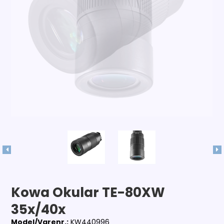
Kowa Okular TE-80XW
35x/40x
Model/Varenr.:
KW440996