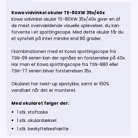
Kowa vidvinkel okular TE-80XW 35x/40x
Kowa vidvinkel okular TE-80XW 35x/40x giver en af
de mest overvældende visuelle oplevelser, du kan
forvente i et spottingscope. Med dette okular får du
et synsfelt på intet mindre end 80 grader.
I kombinationen med et Kowa spottingscope fra
TSN-99 serien kan der opnåes en forstørrelse på 40x.
Har man et Kowa spottingscope fra TSN-880 eller
TSN-77 serien bliver forstørrelsen 35x.
Okularet har twist-up øjestykke, samt er 100%
vandtæt når det er monteret.
Med okularet følger der:
1 stk. stoftaske
1 stk. okulardæksel
1 stk. beskyttelseshætte