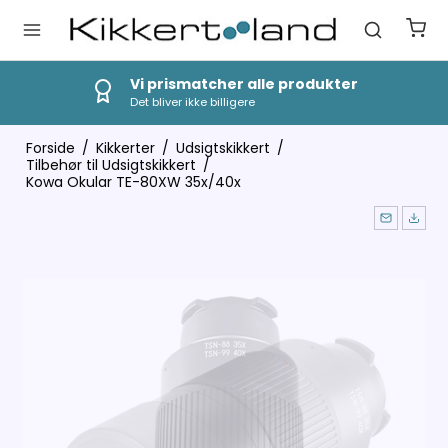
Hurtig Levering
1-3 dages levering
Forside
/
Kikkerter
/
Udsigtskikkert
/
Tilbehør til Udsigtskikkert
/
Kowa Okular TE-80XW 35x/40x