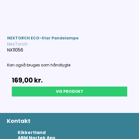
NEXTORCH ECO-Star Pandelampe
NexTorch
NX11056
Kan også bruges som håndlygte
169,00 kr.
VIS PRODUKT
Kontakt
Kikkertland
ABM Nortek Aps